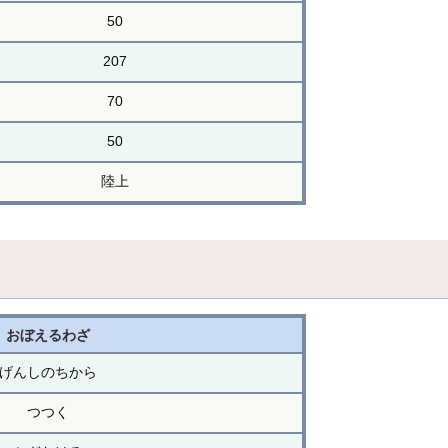
50
207
70
50
陸上
おぼえるわざ
げんしのちから
つつく