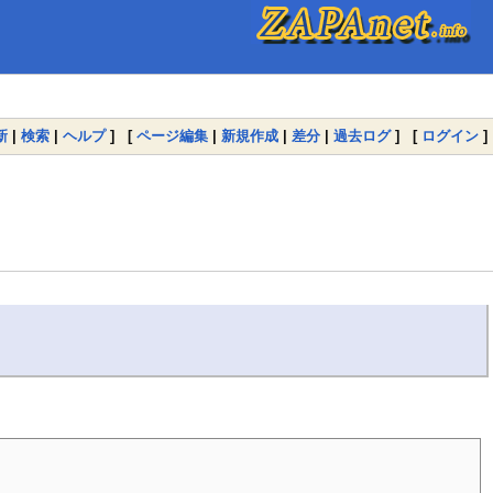
新
|
検索
|
ヘルプ
] [
ページ編集
|
新規作成
|
差分
|
過去ログ
] [
ログイン
]