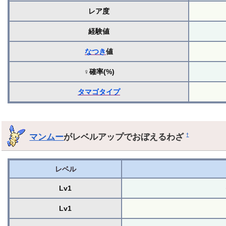
レア度
経験値
なつき
値
♀確率(%)
タマゴ
タイプ
マンムー
がレベルアップでおぼえるわざ
†
レベル
Lv1
Lv1