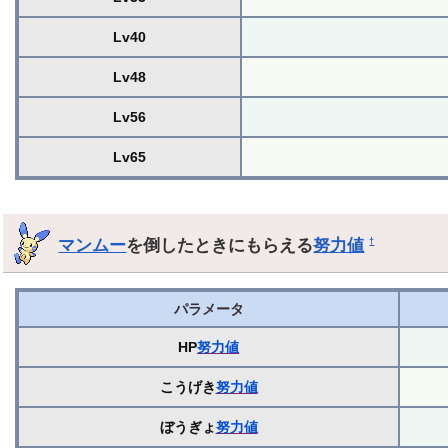
Lv40
Lv48
Lv56
Lv65
マンムー
を倒したときにもらえる
努力値
†
パラメータ
HP
努力値
こうげき
努力値
ぼうぎょ
努力値