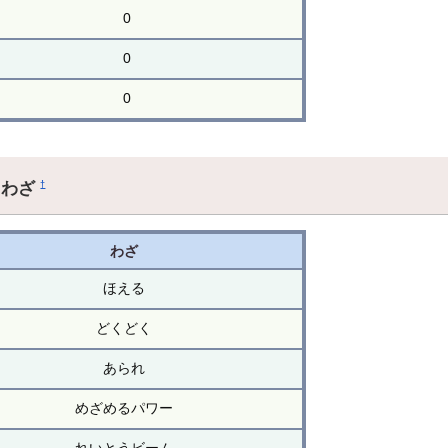
0
0
0
るわざ
†
わざ
ほえる
どくどく
あられ
めざめるパワー