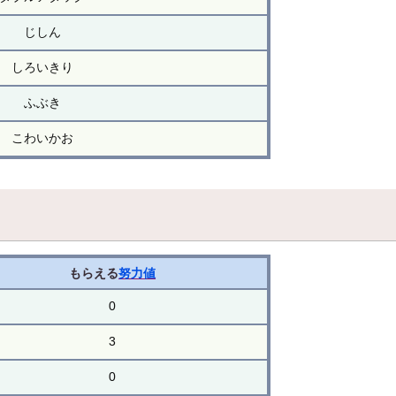
じしん
しろいきり
ふぶき
こわいかお
もらえる
努力値
0
3
0