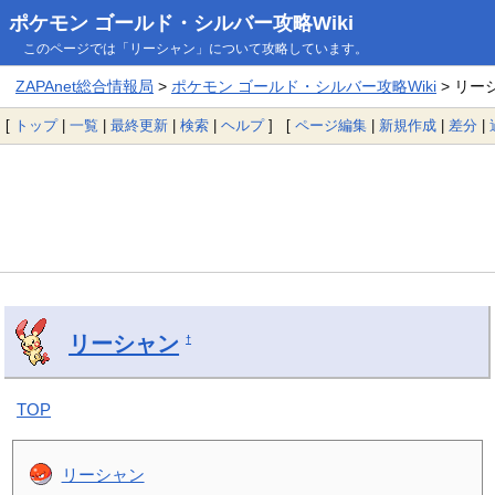
ポケモン ゴールド・シルバー攻略Wiki
このページでは「リーシャン」について攻略しています。
ZAPAnet総合情報局
>
ポケモン ゴールド・シルバー攻略Wiki
> リー
[
トップ
|
一覧
|
最終更新
|
検索
|
ヘルプ
] [
ページ編集
|
新規作成
|
差分
|
リーシャン
†
TOP
リーシャン