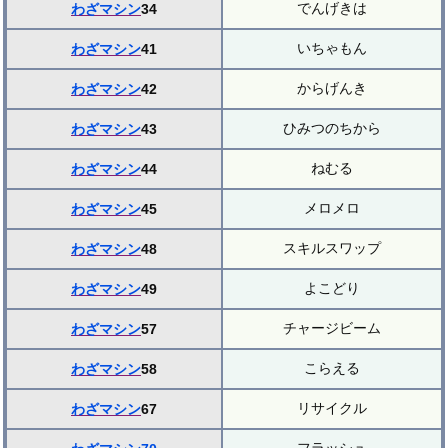
でんげきは
わざマシン
34
いちゃもん
わざマシン
41
からげんき
わざマシン
42
ひみつのちから
わざマシン
43
ねむる
わざマシン
44
メロメロ
わざマシン
45
スキルスワップ
わざマシン
48
よこどり
わざマシン
49
チャージビーム
わざマシン
57
こらえる
わざマシン
58
リサイクル
わざマシン
67