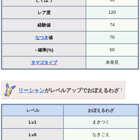
とくぼう
120
レア度
74
経験値
70
なつき
値
50
♀確率(%)
未発見
タマゴ
タイプ
リーシャン
がレベルアップでおぼえるわざ
†
レベル
おぼえるわざ
まきつく
Lv1
なきごえ
Lv6