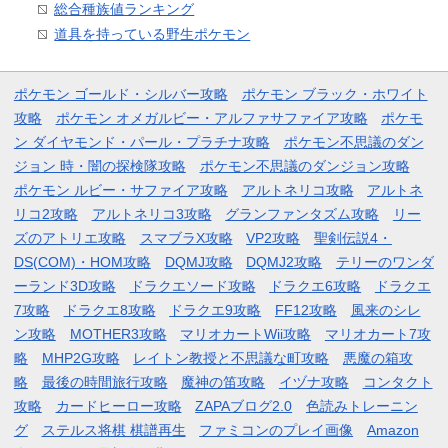
総合種族値ランキング
道具を持っている野生ポケモン
ポケモン ゴールド・シルバー攻略
ポケモン ブラック・ホワイト
攻略
ポケモン オメガルビー・アルファサファイア攻略
ポケモ
ン ダイヤモンド・パール・プラチナ攻略
ポケモン不思議のダン
ジョン 時・闇の探検隊攻略
ポケモン不思議のダンジョン攻略
ポケモン ルビー・サファイア攻略
アルトネリコ攻略
アルトネ
リコ2攻略
アルトネリコ3攻略
グランファンタズム攻略
リー
ズのアトリエ攻略
スマブラX攻略
VP2攻略
聖剣伝説4・
DS(COM)・HOM攻略
DQMJ攻略
DQMJ2攻略
テリーのワンダ
ーランド3D攻略
ドラクエソード攻略
ドラクエ6攻略
ドラクエ
7攻略
ドラクエ8攻略
ドラクエ9攻略
FF12攻略
風来のシレ
ン攻略
MOTHER3攻略
マリオカートWii攻略
マリオカート7攻
略
MHP2G攻略
レイトン教授と不思議な町攻略
悪魔の箱攻
略
最後の時間旅行攻略
魔神の笛攻略
イヅナ攻略
コンタクト
攻略
カードヒーロー攻略
ZAPAブログ2.0
色読みトレーニン
グ
ステルス将棋 棋譜再生
ファミコンのプレイ画像
Amazon