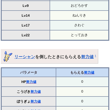
おどろかす
Lv9
ねんりき
Lv14
さわぐ
Lv17
とっておき
Lv22
リーシャン
を倒したときにもらえる
努力値
†
パラメータ
もらえる
努力値
0
HP
努力値
0
こうげき
努力値
0
ぼうぎょ
努力値