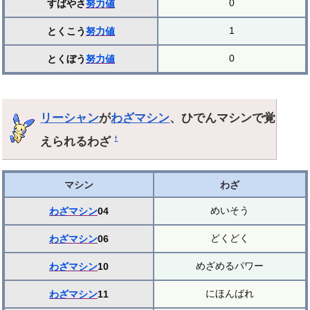
0
すばやさ
努力値
1
とくこう
努力値
0
とくぼう
努力値
リーシャン
が
わざマシン
、ひでんマシンで覚
えられるわざ
†
マシン
わざ
めいそう
わざマシン
04
どくどく
わざマシン
06
めざめるパワー
わざマシン
10
にほんばれ
わざマシン
11