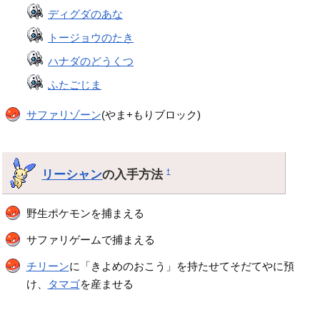
ディグダのあな
トージョウのたき
ハナダのどうくつ
ふたごじま
サファリゾーン
(やま+もりブロック)
リーシャン
の入手方法
†
野生ポケモンを捕まえる
サファリゲームで捕まえる
チリーン
に「きよめのおこう」を持たせてそだてやに預
け、
タマゴ
を産ませる