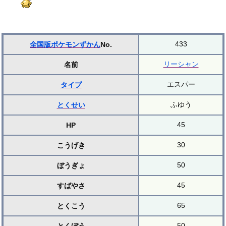
433
全国版ポケモンずかん
No.
リーシャン
名前
エスパー
タイプ
ふゆう
とくせい
45
HP
30
こうげき
50
ぼうぎょ
45
すばやさ
65
とくこう
50