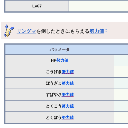
Lv67
リングマ
を倒したときにもらえる
努力値
†
パラメータ
HP
努力値
こうげき
努力値
ぼうぎょ
努力値
すばやさ
努力値
とくこう
努力値
とくぼう
努力値