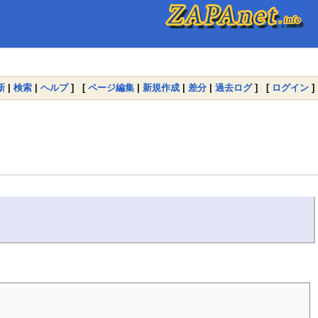
新
|
検索
|
ヘルプ
] [
ページ編集
|
新規作成
|
差分
|
過去ログ
] [
ログイン
]