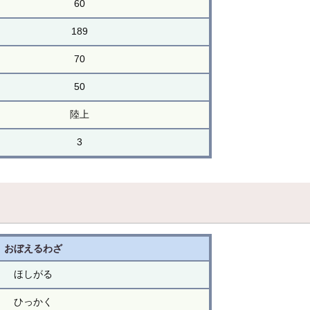
60
189
70
50
陸上
3
おぼえるわざ
ほしがる
ひっかく