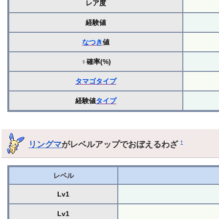
レア度
経験値
なつき
値
♀確率(%)
タマゴ
タイプ
経験値
タイプ
リングマ
がレベルアップでおぼえるわざ
†
レベル
Lv1
Lv1