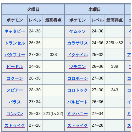
火曜日
木曜日
ポケモン
レベル
最高得点
ポケモン
レベル
最高得点
24~36
24~36
キャタピー
ケムッソ
26~36
24~36
325Lv.32
トランセル
カラサリス
27~30
333
25~32
バタフリー
ドクケイル
ア
24~36
26~36
339
ビードル
ツチニン
26~36
27~30
コクーン
コロボーシ
コ
28~30
27~30
343
スピアー
コロトック
コ
27~34
26~36
パラス
バルビート
イ
25~32
321(Lv.32)
27~34
コンパン
ミツハニー
ミ
27~28
27~28
ストライク
ストライク
ス