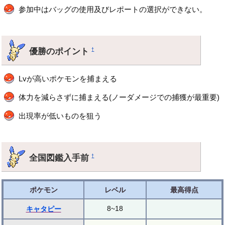
参加中はバッグの使用及びレポートの選択ができない。
優勝のポイント
†
Lvが高いポケモンを捕まえる
体力を減らさずに捕まえる(ノーダメージでの捕獲が最重要)
出現率が低いものを狙う
全国図鑑入手前
†
ポケモン
レベル
最高得点
8~18
キャタピー