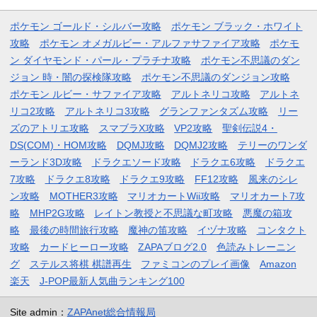
ポケモン ゴールド・シルバー攻略
ポケモン ブラック・ホワイト
攻略
ポケモン オメガルビー・アルファサファイア攻略
ポケモ
ン ダイヤモンド・パール・プラチナ攻略
ポケモン不思議のダン
ジョン 時・闇の探検隊攻略
ポケモン不思議のダンジョン攻略
ポケモン ルビー・サファイア攻略
アルトネリコ攻略
アルトネ
リコ2攻略
アルトネリコ3攻略
グランファンタズム攻略
リー
ズのアトリエ攻略
スマブラX攻略
VP2攻略
聖剣伝説4・
DS(COM)・HOM攻略
DQMJ攻略
DQMJ2攻略
テリーのワンダ
ーランド3D攻略
ドラクエソード攻略
ドラクエ6攻略
ドラクエ
7攻略
ドラクエ8攻略
ドラクエ9攻略
FF12攻略
風来のシレ
ン攻略
MOTHER3攻略
マリオカートWii攻略
マリオカート7攻
略
MHP2G攻略
レイトン教授と不思議な町攻略
悪魔の箱攻
略
最後の時間旅行攻略
魔神の笛攻略
イヅナ攻略
コンタクト
攻略
カードヒーロー攻略
ZAPAブログ2.0
色読みトレーニン
グ
ステルス将棋 棋譜再生
ファミコンのプレイ画像
Amazon
楽天
J-POP最新人気曲ランキング100
Site admin：
ZAPAnet総合情報局