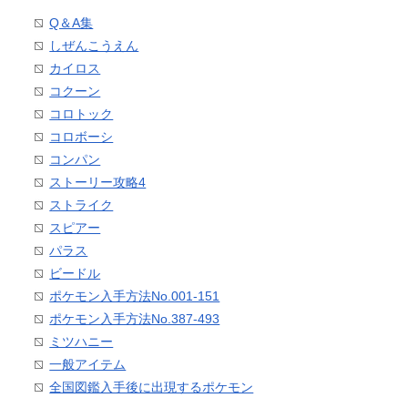
Q＆A集
しぜんこうえん
カイロス
コクーン
コロトック
コロボーシ
コンパン
ストーリー攻略4
ストライク
スピアー
パラス
ビードル
ポケモン入手方法No.001-151
ポケモン入手方法No.387-493
ミツハニー
一般アイテム
全国図鑑入手後に出現するポケモン