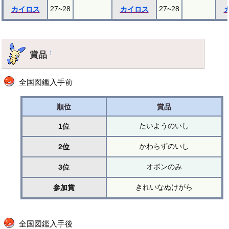
27~28
27~28
カイロス
カイロス
賞品
†
全国図鑑入手前
順位
賞品
たいようのいし
1位
かわらずのいし
2位
オボンのみ
3位
きれいなぬけがら
参加賞
全国図鑑入手後