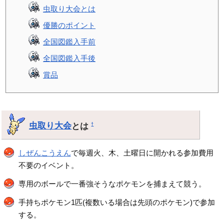
虫取り大会とは
優勝のポイント
全国図鑑入手前
全国図鑑入手後
賞品
虫取り大会
とは
†
しぜんこうえん
で毎週火、木、土曜日に開かれる参加費用
不要のイベント。
専用のボールで一番強そうなポケモンを捕まえて競う。
手持ちポケモン1匹(複数いる場合は先頭のポケモン)で参加
する。