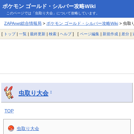
ポケモン ゴールド・シルバー攻略Wiki
このページでは「虫取り大会」について攻略しています。
ZAPAnet総合情報局
>
ポケモン ゴールド・シルバー攻略Wiki
> 虫取
[
トップ
|
一覧
|
最終更新
|
検索
|
ヘルプ
] [
ページ編集
|
新規作成
|
差分
|
虫取り大会
†
TOP
虫取り大会