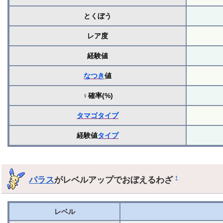
とくぼう
レア度
経験値
なつき
値
♀確率(%)
タマゴ
タイプ
経験値
タイプ
パラス
がレベルアップでおぼえるわざ
†
レベル