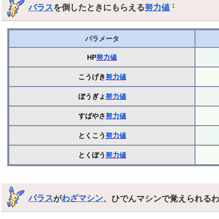
パラス
を倒したときにもらえる
努力値
†
パラメータ
HP
努力値
こうげき
努力値
ぼうぎょ
努力値
すばやさ
努力値
とくこう
努力値
とくぼう
努力値
パラス
が
わざマシン
、ひでんマシンで覚えられる