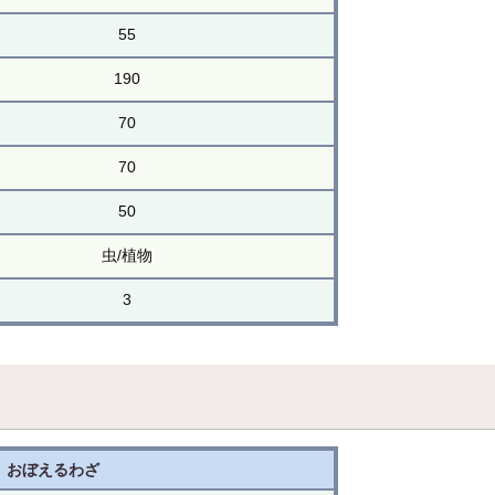
55
190
70
70
50
虫/植物
3
おぼえるわざ