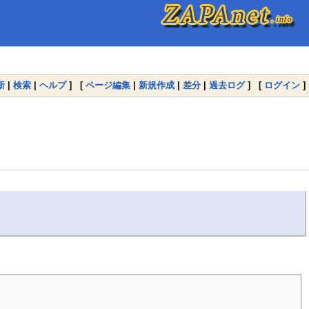
新
|
検索
|
ヘルプ
] [
ページ編集
|
新規作成
|
差分
|
過去ログ
] [
ログイン
]