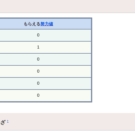
もらえる
努力値
0
1
0
0
0
0
わざ
†