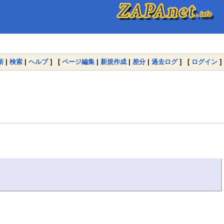
新
|
検索
|
ヘルプ
] [
ページ編集
|
新規作成
|
差分
|
過去ログ
] [
ログイン
]