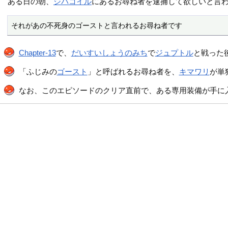
ある日の朝、
ジバコイル
にあるお尋ね者を逮捕して欲しいと言
それがあの不死身のゴーストと言われるお尋ね者です
Chapter-13
で、
だいすいしょうのみち
で
ジュプトル
と戦った
「ふじみの
ゴースト
」と呼ばれるお尋ね者を、
キマワリ
が単
なお、このエピソードのクリア直前で、ある専用装備が手に入