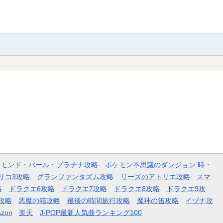
ヤモンド・パール・プラチナ攻略
ポケモン不思議のダンジョン 時・
リコ3攻略
グランファンタズム攻略
リーズのアトリエ攻略
スマ
略
ドラクエ6攻略
ドラクエ7攻略
ドラクエ8攻略
ドラクエ9攻
攻略
悪魔の箱攻略
最後の時間旅行攻略
魔神の笛攻略
イヅナ攻
zon
楽天
J-POP最新人気曲ランキング100