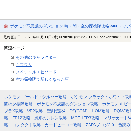
ポケモン不思議のダンジョン 時・闇・空の探検隊攻略Wiki トッ
最終更新日：2020年06月03日 (水) 06:08:00
(2258d)
HTML convert time：0.001
関連ページ
その他のキャラクター
キマワリ
スペシャルエピソード
空の探検隊で新しくなった事
ポケモン ゴールド・シルバー攻略
ポケモン ブラック・ホワイト攻
闇の探検隊攻略
ポケモン不思議のダンジョン攻略
ポケモン ルビ
ブラX攻略
VP2攻略
聖剣伝説4・DS(COM)・HOM攻略
DQMJ攻
略
FF12攻略
風来のシレン攻略
MOTHER3攻略
マリオカートW
略
コンタクト攻略
カードヒーロー攻略
ZAPAブログ2.0
色読み