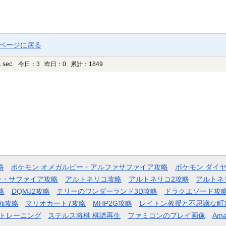
プページに戻る
 sec.
今日：3 昨日：0 累計：1849
略
ポケモン オメガルビー・アルファサファイア攻略
ポケモン ダイ
ー・サファイア攻略
アルトネリコ攻略
アルトネリコ2攻略
アルトネ
略
DQMJ2攻略
テリーのワンダーランド3D攻略
ドラクエソード攻
ii攻略
マリオカート7攻略
MHP2G攻略
レイトン教授と不思議な町
トレーニング
ステルス将棋 棋譜再生
ファミコンのプレイ画像
Ama