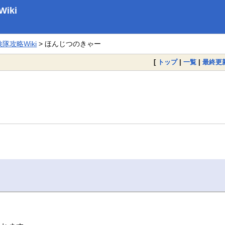
iki
攻略Wiki
> ほんじつのきゃー
[
トップ
|
一覧
|
最終更