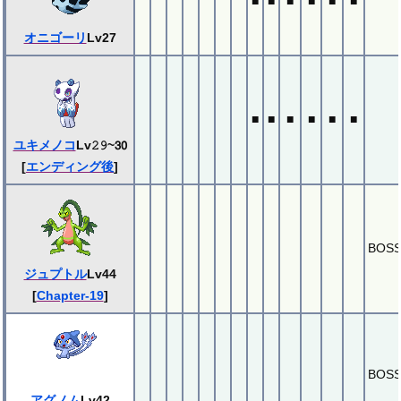
■
■
■
■
■
■
オニゴーリ
Lv27
■
■
■
■
■
■
ユキメノコ
Lv𝟸𝟿~𝟥𝟢
[
エンディング後
]
BOS
ジュプトル
Lv44
[
Chapter-19
]
BOS
アグノム
Lv42