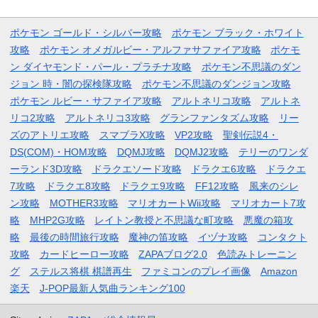
ポケモン ゴールド・シルバー攻略
ポケモン ブラック・ホワイト
攻略
ポケモン オメガルビー・アルファサファイア攻略
ポケモ
ン ダイヤモンド・パール・プラチナ攻略
ポケモン不思議のダン
ジョン 時・闇の探検隊攻略
ポケモン不思議のダンジョン攻略
ポケモン ルビー・サファイア攻略
アルトネリコ攻略
アルトネ
リコ2攻略
アルトネリコ3攻略
グランファンタズム攻略
リー
ズのアトリエ攻略
スマブラX攻略
VP2攻略
聖剣伝説4・
DS(COM)・HOM攻略
DQMJ攻略
DQMJ2攻略
テリーのワンダ
ーランド3D攻略
ドラクエソード攻略
ドラクエ6攻略
ドラクエ
7攻略
ドラクエ8攻略
ドラクエ9攻略
FF12攻略
風来のシレ
ン攻略
MOTHER3攻略
マリオカートWii攻略
マリオカート7攻
略
MHP2G攻略
レイトン教授と不思議な町攻略
悪魔の箱攻
略
最後の時間旅行攻略
魔神の笛攻略
イヅナ攻略
コンタクト
攻略
カードヒーロー攻略
ZAPAブログ2.0
色読みトレーニン
グ
ステルス将棋 棋譜再生
ファミコンのプレイ画像
Amazon
楽天
J-POP最新人気曲ランキング100