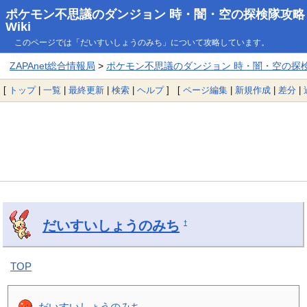
ポケモン不思議のダンジョン 時・闇・空の探検隊攻略
Wiki
このページでは「だいすいしょうのみち」について攻略しています。
ZAPAnet総合情報局
>
ポケモン不思議のダンジョン 時・闇・空の探検隊
[
トップ
|
一覧
|
最終更新
|
検索
|
ヘルプ
] [
ページ編集
|
新規作成
|
差分
|
だいすいしょうのみち
†
TOP
だいすいしょうのみち