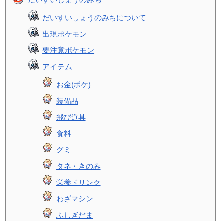
だいすいしょうのみちについて
出現ポケモン
要注意ポケモン
アイテム
お金(ポケ)
装備品
飛び道具
食料
グミ
タネ・きのみ
栄養ドリンク
わざマシン
ふしぎだま