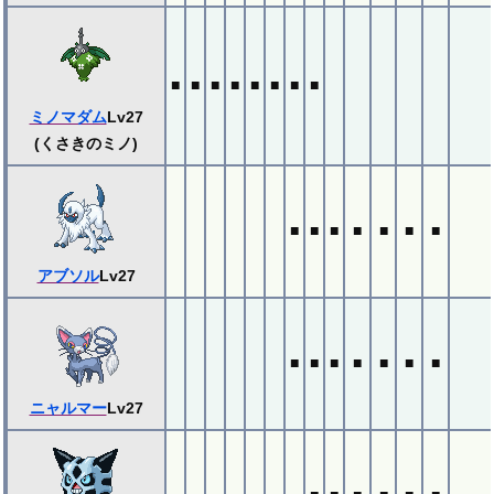
■
■
■
■
■
■
■
■
ミノマダム
Lv27
(くさきのミノ)
■
■
■
■
■
■
■
アブソル
Lv27
■
■
■
■
■
■
■
ニャルマー
Lv27