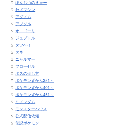
ほんじつのきゃー
わざマシン
アグノム
アブソル
オニゴーリ
ジュプトル
タツベイ
タネ
ニャルマー
フローゼル
ボスの倒し方
ポケモンずかん351～
ポケモンずかん401～
ポケモンずかん451～
ミノマダム
モンスターハウス
公式配信依頼
伝説ポケモン