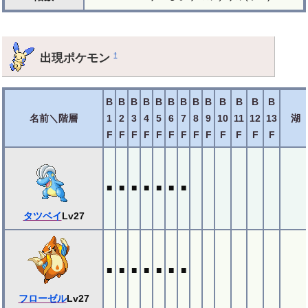
出現ポケモン
†
B
B
B
B
B
B
B
B
B
B
B
B
B
名前＼階層
1
2
3
4
5
6
7
8
9
10
11
12
13
湖
F
F
F
F
F
F
F
F
F
F
F
F
F
■
■
■
■
■
■
■
タツベイ
Lv27
■
■
■
■
■
■
■
フローゼル
Lv27