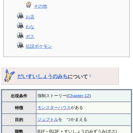
その他
お店
わな
ボス
伝説ポケモン
だいすいしょうのみち
について
†
強制ストーリー(
Chapter-12
)
出現条件
モンスターハウス
がある
特徴
ジュプトル
を つかまえる
目的
B1F～B13F + すいしょうのみずうみ(ボス)
階数