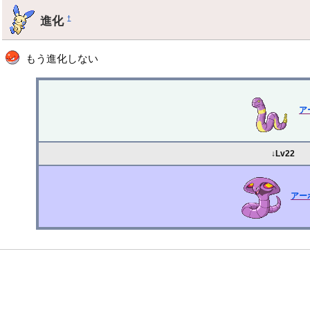
進化
†
もう進化しない
ア
↓Lv22
アー