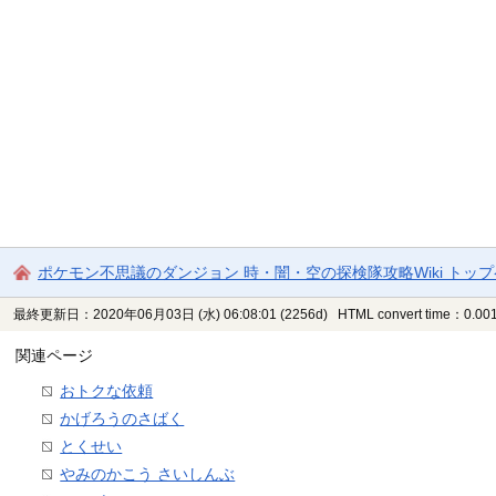
ポケモン不思議のダンジョン 時・闇・空の探検隊攻略Wiki トッ
最終更新日：2020年06月03日 (水) 06:08:01
(2256d)
HTML convert time：0.001
関連ページ
おトクな依頼
かげろうのさばく
とくせい
やみのかこう さいしんぶ