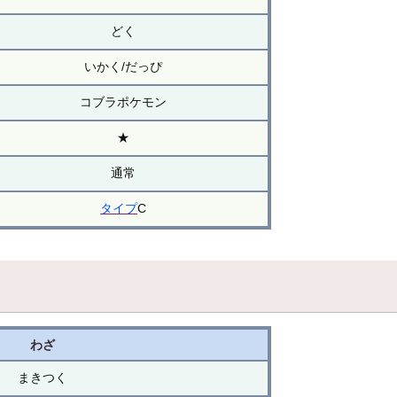
どく
いかく/だっぴ
コブラポケモン
★
通常
タイプ
C
わざ
まきつく