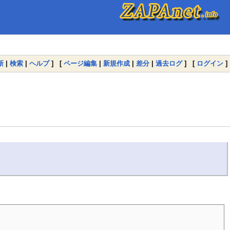
新
|
検索
|
ヘルプ
] [
ページ編集
|
新規作成
|
差分
|
過去ログ
] [
ログイン
]