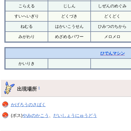
こらえる
じしん
しぜんのめぐみ
すいへいぎり
どくづき
どくどく
ねむる
はかいこうせん
ひみつのちから
みがわり
めざめるパワー
メロメロ
ひでんマシン
かいりき
出現場所
†
かげろうのさばく
(ボス)
やみのかこう
、
だいしょうにゅうどう