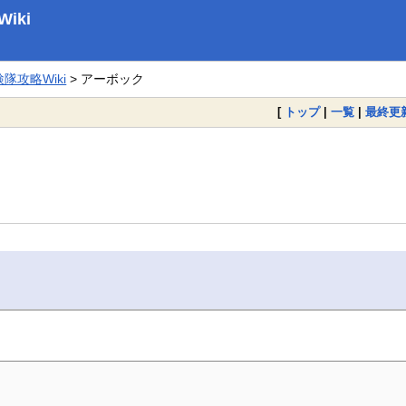
iki
攻略Wiki
> アーボック
[
トップ
|
一覧
|
最終更