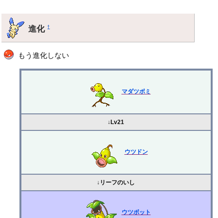
進化
†
もう進化しない
マダツボミ
↓Lv21
ウツドン
↓リーフのいし
ウツボット