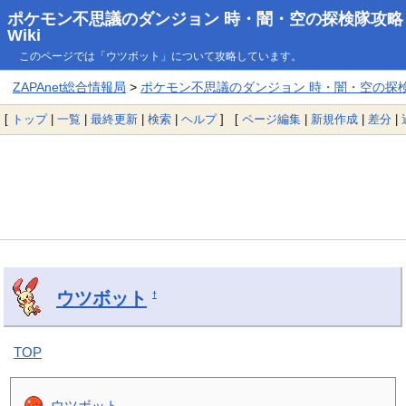
ポケモン不思議のダンジョン 時・闇・空の探検隊攻略
Wiki
このページでは「ウツボット」について攻略しています。
ZAPAnet総合情報局
>
ポケモン不思議のダンジョン 時・闇・空の探検隊
[
トップ
|
一覧
|
最終更新
|
検索
|
ヘルプ
] [
ページ編集
|
新規作成
|
差分
|
ウツボット
†
TOP
ウツボット