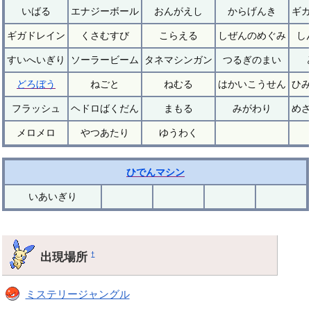
いばる
エナジーボール
おんがえし
からげんき
ギガ
ギガドレイン
くさむすび
こらえる
しぜんのめぐみ
し
すいへいぎり
ソーラービーム
タネマシンガン
つるぎのまい
どろぼう
ねごと
ねむる
はかいこうせん
ひみ
フラッシュ
ヘドロばくだん
まもる
みがわり
めざ
メロメロ
やつあたり
ゆうわく
ひでんマシン
いあいぎり
出現場所
†
ミステリージャングル