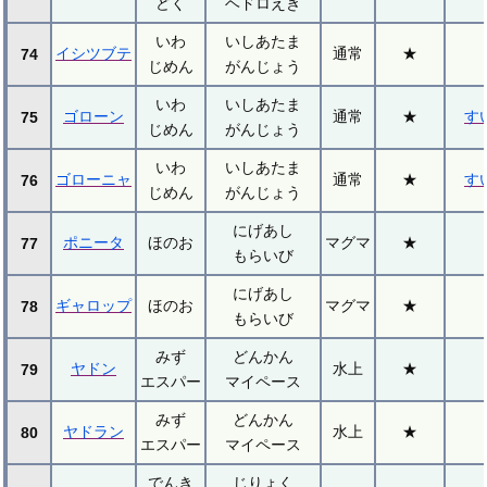
どく
ヘドロえき
いわ
いしあたま
イシツブテ
通常
★
74
じめん
がんじょう
いわ
いしあたま
ゴローン
通常
★
す
75
じめん
がんじょう
いわ
いしあたま
ゴローニャ
通常
★
す
76
じめん
がんじょう
にげあし
ポニータ
ほのお
マグマ
★
77
もらいび
にげあし
ギャロップ
ほのお
マグマ
★
78
もらいび
みず
どんかん
ヤドン
水上
★
79
エスパー
マイペース
みず
どんかん
ヤドラン
水上
★
80
エスパー
マイペース
でんき
じりょく