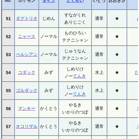
No.
ポケモン
タイプ
とくせい
いどう
おおきさ
すながくれ
ダグトリオ
じめん
通常
★
51
ありじごく
ものひろい
ニャース
ノーマル
通常
★
52
テクニシャン
じゅうなん
ペルシアン
ノーマル
通常
★
53
テクニシャン
しめりけ
コダック
みず
水上
★
た
54
ノー
てんき
しめりけ
ゴルダック
みず
水上
★
55
ノー
てんき
やるき
マンキー
かくとう
通常
★
56
いかりのつぼ
やるき
オコリザル
かくとう
通常
★
57
いかりのつぼ