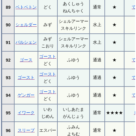
あくしゅう
ベトベトン
どく
通常
★
て
89
ねんちゃく
シェルアーマー
シェルダー
みず
水上
★
90
スキルリンク
みず
シェルアーマー
パルシェン
水上
★
91
こおり
スキルリンク
ゴースト
ゴース
ふゆう
通過
★
て
92
どく
ゴースト
ゴースト
ふゆう
通過
★
て
93
どく
ゴースト
ゲンガー
ふゆう
通過
★
て
94
どく
いわ
いしあたま
イワーク
通常
★★★★
95
じめん
がんじょう
ふみん
スリープ
エスパー
通常
★
96
よちむ