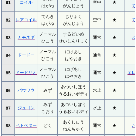
コイル
空中
★
81
はがね
がんじょう
て
でんき
じりょく
レアコイル
空中
★
て
82
はがね
がんじょう
ノーマル
するどいめ
カモネギ
通常
★
ね
83
ひこう
せいしんりょく
ノーマル
にげあし
ドードー
通常
★
84
ひこう
はやおき
ノーマル
にげあし
ドードリオ
通常
★
エレ
85
ひこう
はやおき
あついしぼう
パウワウ
みず
水上
★
86
うるおいボディ
みず
あついしぼう
ジュゴン
水上
★
87
こおり
うるおいボディ
あくしゅう
ベトベター
どく
通常
★
た
88
ねんちゃく