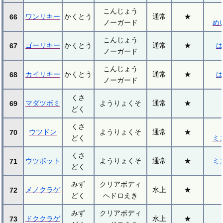
こんじょう
ワンリキー
かくとう
通常
★
66
ノーガード
め
こんじょう
ゴーリキー
かくとう
通常
★
ば
67
ノーガード
こんじょう
カイリキー
かくとう
通常
★
ば
68
ノーガード
くさ
マダツボミ
ようりょくそ
通常
★
69
どく
くさ
ウツドン
ようりょくそ
通常
★
70
どく
ミ
くさ
ウツボット
ようりょくそ
通常
★
ミ
71
どく
みず
クリアボディ
メノクラゲ
水上
★
72
どく
ヘドロえき
みず
クリアボディ
ドククラゲ
水上
★
73