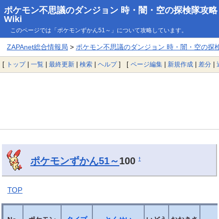
ポケモン不思議のダンジョン 時・闇・空の探検隊攻略
Wiki
このページでは「ポケモンずかん51～」について攻略しています。
ZAPAnet総合情報局
>
ポケモン不思議のダンジョン 時・闇・空の探検隊
[
トップ
|
一覧
|
最終更新
|
検索
|
ヘルプ
] [
ページ編集
|
新規作成
|
差分
|
ポケモンずかん51～
100
†
TOP