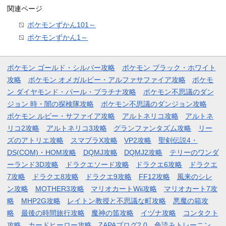
関連ページ
ポケモンずかん101～
ポケモンずかん1～
ポケモン ゴールド・シルバー攻略
ポケモン ブラック・ホワイト
攻略
ポケモン オメガルビー・アルファサファイア攻略
ポケモ
ン ダイヤモンド・パール・プラチナ攻略
ポケモン不思議のダン
ジョン 時・闇の探検隊攻略
ポケモン不思議のダンジョン攻略
ポケモン ルビー・サファイア攻略
アルトネリコ攻略
アルトネ
リコ2攻略
アルトネリコ3攻略
グランファンタズム攻略
リー
ズのアトリエ攻略
スマブラX攻略
VP2攻略
聖剣伝説4・
DS(COM)・HOM攻略
DQMJ攻略
DQMJ2攻略
テリーのワンダ
ーランド3D攻略
ドラクエソード攻略
ドラクエ6攻略
ドラクエ
7攻略
ドラクエ8攻略
ドラクエ9攻略
FF12攻略
風来のシレ
ン攻略
MOTHER3攻略
マリオカートWii攻略
マリオカート7攻
略
MHP2G攻略
レイトン教授と不思議な町攻略
悪魔の箱攻
略
最後の時間旅行攻略
魔神の笛攻略
イヅナ攻略
コンタクト
攻略
カードヒーロー攻略
ZAPAブログ2.0
色読みトレーニン