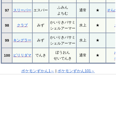
ふみん
スリーパー
エスパー
通常
★
そら
97
よちむ
かいりきバサミ
クラブ
みず
水上
★
98
シェルアーマー
かいりきバサミ
キングラー
みず
水上
★
99
シェルアーマー
ぼうおん
ビリリダマ
でんき
通常
★
100
せいでんき
ポケモンずかん1～
|
ポケモンずかん101～