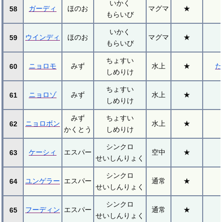
いかく
ガーディ
ほのお
マグマ
★
58
もらいび
いかく
ウインディ
ほのお
マグマ
★
59
もらいび
ちょすい
ニョロモ
みず
水上
★
た
60
しめりけ
ちょすい
ニョロゾ
みず
水上
★
61
しめりけ
みず
ちょすい
ニョロボン
水上
★
62
かくとう
しめりけ
シンクロ
ケーシィ
エスパー
空中
★
63
せいしんりょく
シンクロ
ユンゲラー
エスパー
通常
★
64
せいしんりょく
シンクロ
フーディン
エスパー
通常
★
65
せいしんりょく