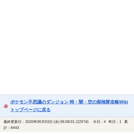
ポケモン不思議のダンジョン 時・闇・空の探検隊攻略Wiki
トップページに戻る
最終更新日：2020年06月03日 (水) 06:08:01
(2257d)
今日：4 昨日：1 累
計：6443