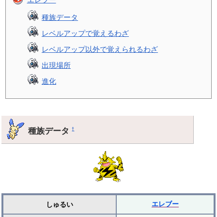
種族データ
レベルアップで覚えるわざ
レベルアップ以外で覚えられるわざ
出現場所
進化
種族データ
†
エレブー
しゅるい