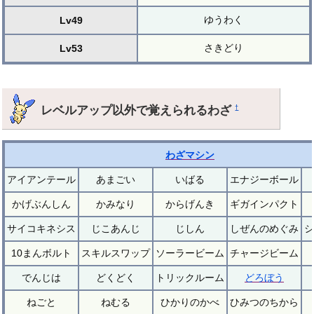
ゆうわく
Lv49
さきどり
Lv53
レベルアップ以外で覚えられるわざ
†
わざマシン
アイアンテール
あまごい
いばる
エナジーボール
かげぶんしん
かみなり
からげんき
ギガインパクト
サイコキネシス
じこあんじ
じしん
しぜんのめぐみ
シ
10まんボルト
スキルスワップ
ソーラービーム
チャージビーム
でんじは
どくどく
トリックルーム
どろぼう
ねごと
ねむる
ひかりのかべ
ひみつのちから