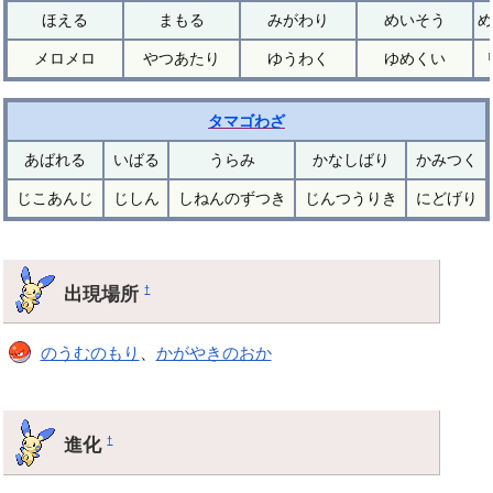
ほえる
まもる
みがわり
めいそう
め
メロメロ
やつあたり
ゆうわく
ゆめくい
タマゴわざ
あばれる
いばる
うらみ
かなしばり
かみつく
じこあんじ
じしん
しねんのずつき
じんつうりき
にどげり
出現場所
†
のうむのもり
、
かがやきのおか
進化
†