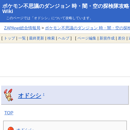
ポケモン不思議のダンジョン 時・闇・空の探検隊攻略
Wiki
このページでは「オドシシ」について攻略しています。
ZAPAnet総合情報局
>
ポケモン不思議のダンジョン 時・闇・空の探検隊
[
トップ
|
一覧
|
最終更新
|
検索
|
ヘルプ
] [
ページ編集
|
新規作成
|
差分
|
オドシシ
†
TOP
オドシシ