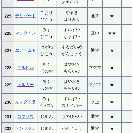
スナイパー
こおり
やるき
デリバード
通常
★
225
ひこう
はりきり
みず
すいすい
マンタイン
空中
★★
226
ひこう
ちょすい
はがね
するどいめ
エアームド
通常
★
227
ひこう
がんじょう
あく
はやおき
デルビル
マグマ
★
228
ほのお
もらいび
あく
はやおき
ヘルガー
マグマ
★
229
ほのお
もらいび
みず
すいすい
キングドラ
水上
★
230
ドラゴン
スナイパー
ゴマゾウ
じめん
ものひろい
通常
★
231
ドンファン
じめん
がんじょう
通常
★
232