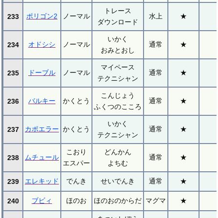
トレース
ポリゴン2
ノーマル
水上
★
233
ダウンロード
いかく
オドシシ
ノーマル
通常
★
234
おみとおし
マイペース
ドーブル
ノーマル
通常
★
235
テクニシャン
こんじょう
バルキー
かくとう
通常
★
236
ふくつのこころ
いかく
カポエラー
かくとう
通常
★
237
テクニシャン
こおり
どんかん
ムチュール
通常
★
238
エスパー
よちむ
エレキッド
でんき
せいでんき
通常
★
239
ブビィ
ほのお
ほのおのからだ
マグマ
★
240