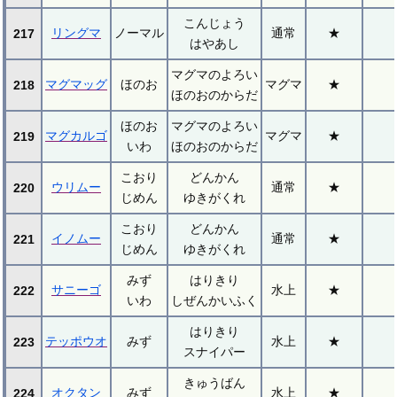
こんじょう
リングマ
ノーマル
通常
★
217
はやあし
マグマのよろい
マグマッグ
ほのお
マグマ
★
218
ほのおのからだ
ほのお
マグマのよろい
マグカルゴ
マグマ
★
219
いわ
ほのおのからだ
こおり
どんかん
ウリムー
通常
★
220
じめん
ゆきがくれ
こおり
どんかん
イノムー
通常
★
221
じめん
ゆきがくれ
みず
はりきり
サニーゴ
水上
★
222
いわ
しぜんかいふく
はりきり
テッポウオ
みず
水上
★
223
スナイパー
きゅうばん
オクタン
みず
水上
★
224