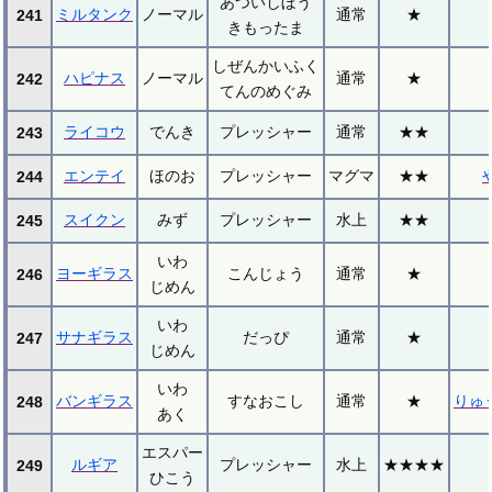
あついしぼう
ミルタンク
ノーマル
通常
★
241
きもったま
しぜんかいふく
ハピナス
ノーマル
通常
★
242
てんのめぐみ
ライコウ
でんき
プレッシャー
通常
★★
243
エンテイ
ほのお
プレッシャー
マグマ
★★
244
スイクン
みず
プレッシャー
水上
★★
245
いわ
ヨーギラス
こんじょう
通常
★
246
じめん
いわ
サナギラス
だっぴ
通常
★
247
じめん
いわ
バンギラス
すなおこし
通常
★
りゅ
248
あく
エスパー
ルギア
プレッシャー
水上
★★★★
249
ひこう