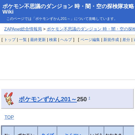
ポケモン不思議のダンジョン 時・闇・空の探検隊攻略
Wiki
このページでは「ポケモンずかん201～」について攻略しています。
ZAPAnet総合情報局
>
ポケモン不思議のダンジョン 時・闇・空の探検隊
[
トップ
|
一覧
|
最終更新
|
検索
|
ヘルプ
] [
ページ編集
|
新規作成
|
差分
|
ポケモンずかん201～
250
†
TOP