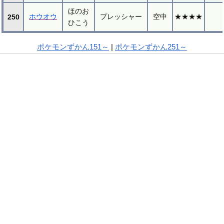
ほのお
ホウオウ
プレッシャー
空中
★★★★
250
ひこう
ポケモンずかん151～
|
ポケモンずかん251～