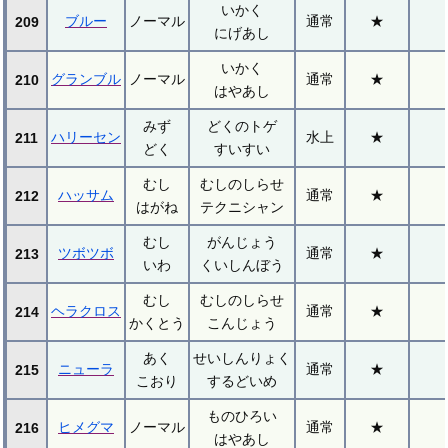
いかく
ブルー
ノーマル
通常
★
209
にげあし
いかく
グランブル
ノーマル
通常
★
210
はやあし
みず
どくのトゲ
ハリーセン
水上
★
211
どく
すいすい
むし
むしのしらせ
ハッサム
通常
★
212
はがね
テクニシャン
むし
がんじょう
ツボツボ
通常
★
213
いわ
くいしんぼう
むし
むしのしらせ
ヘラクロス
通常
★
214
かくとう
こんじょう
あく
せいしんりょく
ニューラ
通常
★
215
こおり
するどいめ
ものひろい
ヒメグマ
ノーマル
通常
★
216
はやあし