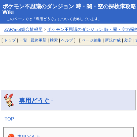
ポケモン不思議のダンジョン 時・闇・空の探検隊攻略
Wiki
このページでは「専用どうぐ」について攻略しています。
ZAPAnet総合情報局
>
ポケモン不思議のダンジョン 時・闇・空の探検隊
[
トップ
|
一覧
|
最終更新
|
検索
|
ヘルプ
] [
ページ編集
|
新規作成
|
差分
|
専用どうぐ
†
TOP
専用どうぐ