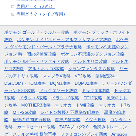
専用どうぐ（わ行）
専用どうぐ（タイプ専用）
ポケモン ゴールド・シルバー攻略
ポケモン ブラック・ホワイト
攻略
ポケモン オメガルビー・アルファサファイア攻略
ポケモ
ン ダイヤモンド・パール・プラチナ攻略
ポケモン不思議のダン
ジョン 時・闇の探検隊攻略
ポケモン不思議のダンジョン攻略
ポケモン ルビー・サファイア攻略
アルトネリコ攻略
アルトネ
リコ2攻略
アルトネリコ3攻略
グランファンタズム攻略
リー
ズのアトリエ攻略
スマブラX攻略
VP2攻略
聖剣伝説4・
DS(COM)・HOM攻略
DQMJ攻略
DQMJ2攻略
テリーのワンダ
ーランド3D攻略
ドラクエソード攻略
ドラクエ6攻略
ドラクエ
7攻略
ドラクエ8攻略
ドラクエ9攻略
FF12攻略
風来のシレ
ン攻略
MOTHER3攻略
マリオカートWii攻略
マリオカート7攻
略
MHP2G攻略
レイトン教授と不思議な町攻略
悪魔の箱攻
略
最後の時間旅行攻略
魔神の笛攻略
イヅナ攻略
コンタクト
攻略
カードヒーロー攻略
ZAPAブログ2.0
色読みトレーニン
グ
ステルス将棋 棋譜再生
ファミコンのプレイ画像
Amazon