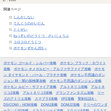
関連ページ
しんかしない
てんくうのかいだん
とくせい
ねっすいのどうくつ さいじょうぶ
コロコロどうくつ
ポケモンずかん201～
ポケモン ゴールド・シルバー攻略
ポケモン ブラック・ホワイト
攻略
ポケモン オメガルビー・アルファサファイア攻略
ポケモ
ン ダイヤモンド・パール・プラチナ攻略
ポケモン不思議のダン
ジョン 時・闇の探検隊攻略
ポケモン不思議のダンジョン攻略
ポケモン ルビー・サファイア攻略
アルトネリコ攻略
アルトネ
リコ2攻略
アルトネリコ3攻略
グランファンタズム攻略
リー
ズのアトリエ攻略
スマブラX攻略
VP2攻略
聖剣伝説4・
DS(COM)・HOM攻略
DQMJ攻略
DQMJ2攻略
テリーのワンダ
ーランド3D攻略
ドラクエソード攻略
ドラクエ6攻略
ドラクエ