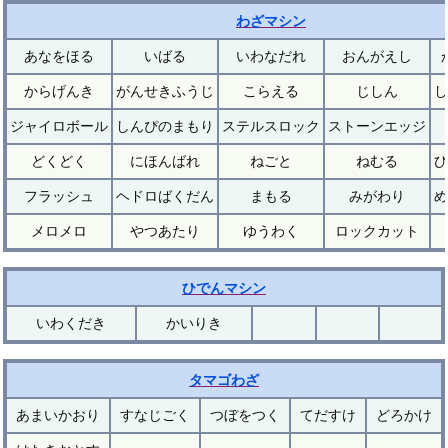
わざマシン
あなをほる
いばる
いわなだれ
おんがえし
からげんき
がんせきふうじ
こらえる
じしん
し
ジャイロボール
しんぴのまもり
ステルスロック
ストーンエッジ
どくどく
にほんばれ
ねごと
ねむる
ひ
フラッシュ
ヘドロばくだん
まもる
みがわり
め
メロメロ
やつあたり
ゆうわく
ロックカット
ひでんマシン
いわくだき
かいりき
タマゴわざ
あまいかおり
すなじごく
つぼをつく
てだすけ
どろかけ