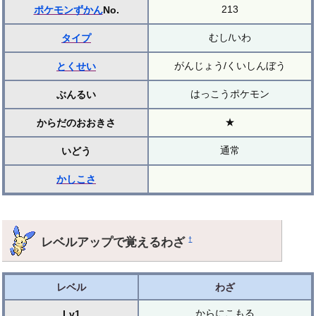
213
ポケモンずかん
No.
むし/いわ
タイプ
がんじょう/くいしんぼう
とくせい
はっこうポケモン
ぶんるい
★
からだのおおきさ
通常
いどう
かしこさ
レベルアップで覚えるわざ
†
レベル
わざ
からにこもる
Lv1