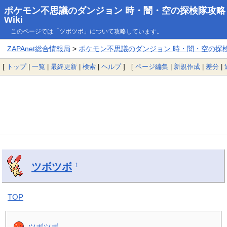
ポケモン不思議のダンジョン 時・闇・空の探検隊攻略
Wiki
このページでは「ツボツボ」について攻略しています。
ZAPAnet総合情報局
>
ポケモン不思議のダンジョン 時・闇・空の探検隊
[
トップ
|
一覧
|
最終更新
|
検索
|
ヘルプ
] [
ページ編集
|
新規作成
|
差分
|
ツボツボ
†
TOP
ツボツボ