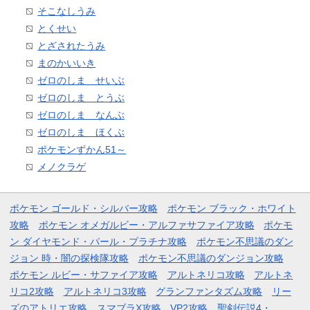
そこなしうみ
とくせい
とざされたうみ
まのかいいき
ゼロのしま せいぶ
ゼロのしま とうぶ
ゼロのしま なんぶ
ゼロのしま ほくぶ
ポケモンずかん51～
メノクラゲ
ポケモン ゴールド・シルバー攻略
ポケモン ブラック・ホワイト
攻略
ポケモン オメガルビー・アルファサファイア攻略
ポケモ
ン ダイヤモンド・パール・プラチナ攻略
ポケモン不思議のダン
ジョン 時・闇の探検隊攻略
ポケモン不思議のダンジョン攻略
ポケモン ルビー・サファイア攻略
アルトネリコ攻略
アルトネ
リコ2攻略
アルトネリコ3攻略
グランファンタズム攻略
リー
ズのアトリエ攻略
スマブラX攻略
VP2攻略
聖剣伝説4・