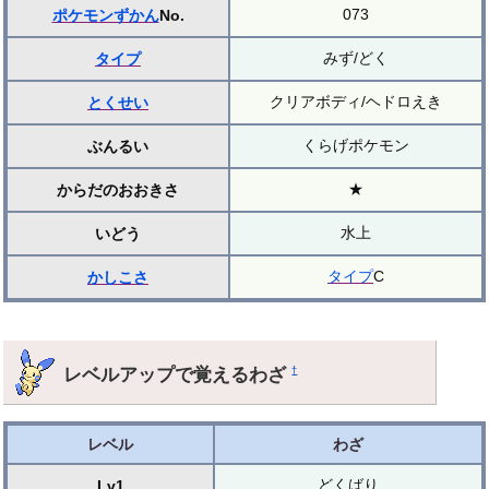
073
ポケモンずかん
No.
みず/どく
タイプ
クリアボディ/ヘドロえき
とくせい
くらげポケモン
ぶんるい
★
からだのおおきさ
水上
いどう
タイプ
C
かしこさ
レベルアップで覚えるわざ
†
レベル
わざ
どくばり
Lv1