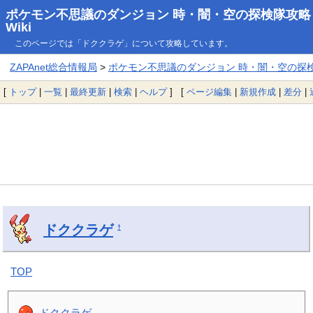
ポケモン不思議のダンジョン 時・闇・空の探検隊攻略
Wiki
このページでは「ドククラゲ」について攻略しています。
ZAPAnet総合情報局
>
ポケモン不思議のダンジョン 時・闇・空の探検隊
[
トップ
|
一覧
|
最終更新
|
検索
|
ヘルプ
] [
ページ編集
|
新規作成
|
差分
|
ドククラゲ
†
TOP
ドククラゲ