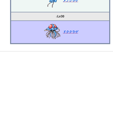
メノクラゲ
↓Lv30
ドククラゲ