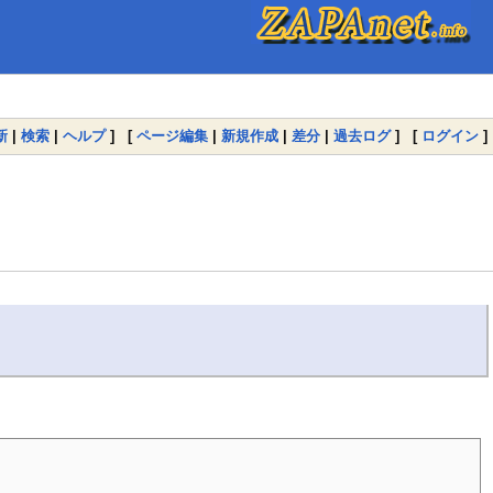
新
|
検索
|
ヘルプ
] [
ページ編集
|
新規作成
|
差分
|
過去ログ
] [
ログイン
]