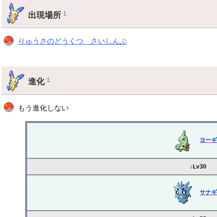
出現場所
†
りゅうさのどうくつ さいしんぶ
進化
†
もう進化しない
ヨー
↓Lv30
サナ