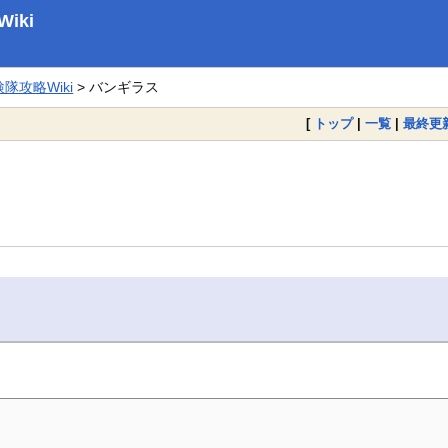
iki
攻略Wiki
> バンギラス
[
トップ
|
一覧
|
最終更