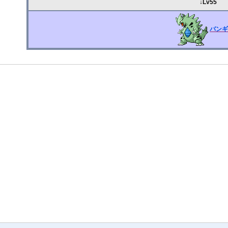
↓Lv55
バン