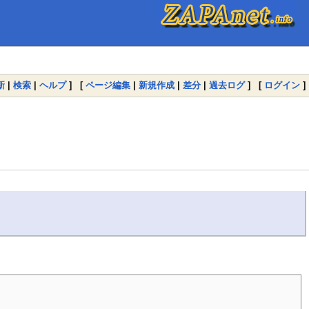
新
|
検索
|
ヘルプ
] [
ページ編集
|
新規作成
|
差分
|
過去ログ
] [
ログイン
]