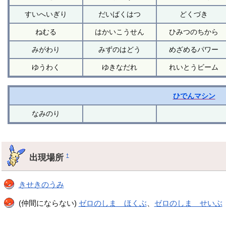
すいへいぎり
だいばくはつ
どくづき
ねむる
はかいこうせん
ひみつのちから
みがわり
みずのはどう
めざめるパワー
ゆうわく
ゆきなだれ
れいとうビーム
ひでんマシン
なみのり
出現場所
†
きせきのうみ
(仲間にならない)
ゼロのしま ほくぶ
、
ゼロのしま せいぶ