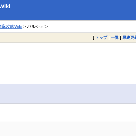
iki
攻略Wiki
> パルシェン
[
トップ
|
一覧
|
最終更