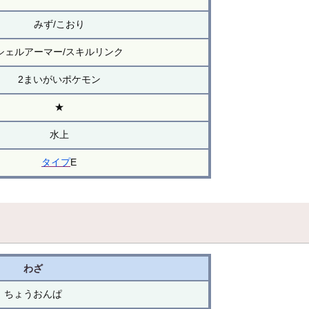
みず/こおり
シェルアーマー/スキルリンク
2まいがいポケモン
★
水上
タイプ
E
わざ
ちょうおんぱ