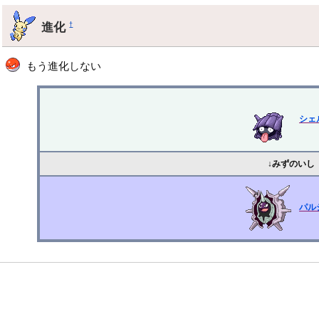
進化
†
もう進化しない
シェ
↓みずのいし
パル