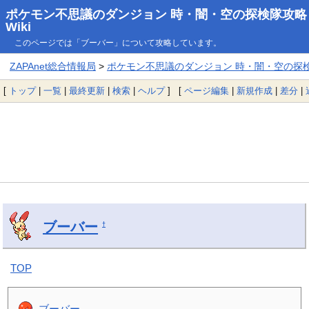
ポケモン不思議のダンジョン 時・闇・空の探検隊攻略
Wiki
このページでは「ブーバー」について攻略しています。
ZAPAnet総合情報局
>
ポケモン不思議のダンジョン 時・闇・空の探検隊
[
トップ
|
一覧
|
最終更新
|
検索
|
ヘルプ
] [
ページ編集
|
新規作成
|
差分
|
ブーバー
†
TOP
ブーバー