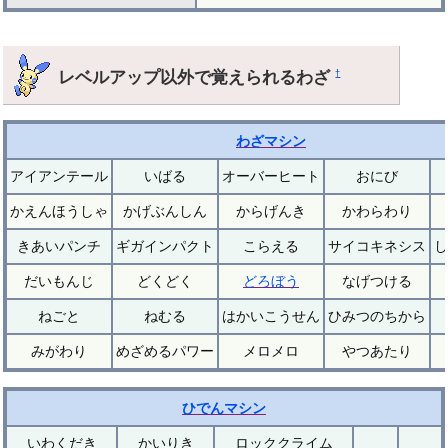
レベルアップ以外で覚えられるわざ
†
わざマシン
アイアンテール
いばる
オーバーヒート
おにび
かえんほうしゃ
かげぶんしん
からげんき
かわらわり
きあいパンチ
ギガインパクト
こらえる
サイコキネシス
し
だいもんじ
どくどく
どろぼう
なげつける
ねごと
ねむる
はかいこうせん
ひみつのちから
みがわり
めざめるパワー
メロメロ
やつあたり
ひでんマシン
いわくだき
かいりき
ロッククライム