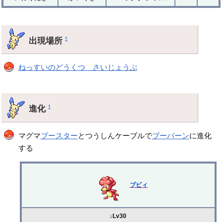
出現場所
†
ねっすいのどうくつ さいじょうぶ
進化
†
マグマ
ブースター
とつうしんケーブルで
ブーバーン
に進化
する
ブビィ
↓Lv30