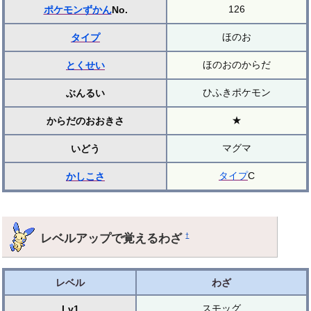
126
ポケモンずかん
No.
ほのお
タイプ
ほのおのからだ
とくせい
ひふきポケモン
ぶんるい
★
からだのおおきさ
マグマ
いどう
タイプ
C
かしこさ
レベルアップで覚えるわざ
†
レベル
わざ
スモッグ
Lv1