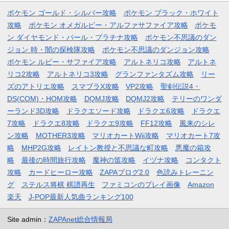
ポケモン ゴールド・シルバー攻略
ポケモン ブラック・ホワイト
攻略
ポケモン オメガルビー・アルファサファイア攻略
ポケモ
ン ダイヤモンド・パール・プラチナ攻略
ポケモン不思議のダン
ジョン 時・闇の探検隊攻略
ポケモン不思議のダンジョン攻略
ポケモン ルビー・サファイア攻略
アルトネリコ攻略
アルトネ
リコ2攻略
アルトネリコ3攻略
グランファンタズム攻略
リー
ズのアトリエ攻略
スマブラX攻略
VP2攻略
聖剣伝説4・
DS(COM)・HOM攻略
DQMJ攻略
DQMJ2攻略
テリーのワンダ
ーランド3D攻略
ドラクエソード攻略
ドラクエ6攻略
ドラクエ
7攻略
ドラクエ8攻略
ドラクエ9攻略
FF12攻略
風来のシレ
ン攻略
MOTHER3攻略
マリオカートWii攻略
マリオカート7攻
略
MHP2G攻略
レイトン教授と不思議な町攻略
悪魔の箱攻
略
最後の時間旅行攻略
魔神の笛攻略
イヅナ攻略
コンタクト
攻略
カードヒーロー攻略
ZAPAブログ2.0
色読みトレーニン
グ
ステルス将棋 棋譜再生
ファミコンのプレイ画像
Amazon
楽天
J-POP最新人気曲ランキング100
Site admin：
ZAPAnet総合情報局