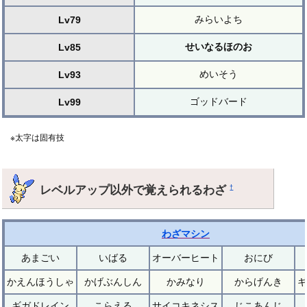
みらいよち
Lv79
せいなるほのお
Lv85
めいそう
Lv93
ゴッドバード
Lv99
※太字は固有技
レベルアップ以外で覚えられるわざ
†
わざマシン
あまごい
いばる
オーバーヒート
おにび
かえんほうしゃ
かげぶんしん
かみなり
からげんき
ギ
ギガドレイン
こらえる
サイコキネシス
じこあんじ