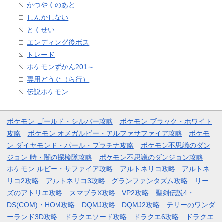
かつやくのあと
しんかしない
とくせい
エンディング後ボス
トレード
ポケモンずかん201～
専用どうぐ（ら行）
伝説ポケモン
ポケモン ゴールド・シルバー攻略
ポケモン ブラック・ホワイト
攻略
ポケモン オメガルビー・アルファサファイア攻略
ポケモ
ン ダイヤモンド・パール・プラチナ攻略
ポケモン不思議のダン
ジョン 時・闇の探検隊攻略
ポケモン不思議のダンジョン攻略
ポケモン ルビー・サファイア攻略
アルトネリコ攻略
アルトネ
リコ2攻略
アルトネリコ3攻略
グランファンタズム攻略
リー
ズのアトリエ攻略
スマブラX攻略
VP2攻略
聖剣伝説4・
DS(COM)・HOM攻略
DQMJ攻略
DQMJ2攻略
テリーのワンダ
ーランド3D攻略
ドラクエソード攻略
ドラクエ6攻略
ドラクエ