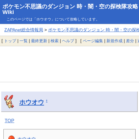
ポケモン不思議のダンジョン 時・闇・空の探検隊攻略
Wiki
このページでは「ホウオウ」について攻略しています。
ZAPAnet総合情報局
>
ポケモン不思議のダンジョン 時・闇・空の探検隊
[
トップ
|
一覧
|
最終更新
|
検索
|
ヘルプ
] [
ページ編集
|
新規作成
|
差分
|
ホウオウ
†
TOP
ホウオウ