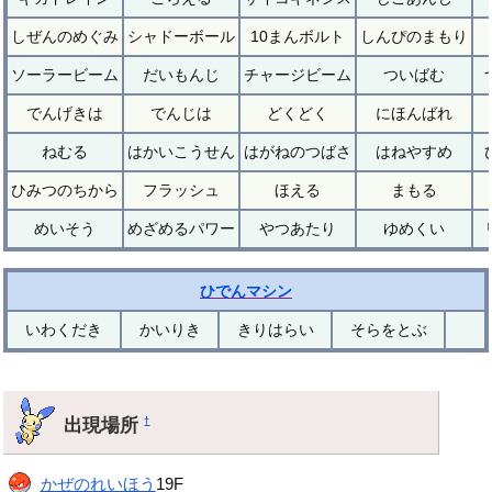
しぜんのめぐみ
シャドーボール
10まんボルト
しんぴのまもり
ソーラービーム
だいもんじ
チャージビーム
ついばむ
でんげきは
でんじは
どくどく
にほんばれ
ねむる
はかいこうせん
はがねのつばさ
はねやすめ
ひみつのちから
フラッシュ
ほえる
まもる
めいそう
めざめるパワー
やつあたり
ゆめくい
ひでんマシン
いわくだき
かいりき
きりはらい
そらをとぶ
出現場所
†
かぜのれいほう
19F