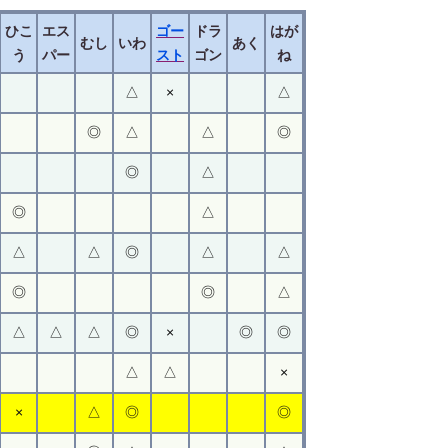
ひこ
エス
ゴー
ドラ
はが
むし
いわ
あく
う
パー
スト
ゴン
ね
△
×
△
◎
△
△
◎
◎
△
◎
△
△
△
◎
△
△
◎
◎
△
△
△
△
◎
×
◎
◎
△
△
×
×
△
◎
◎