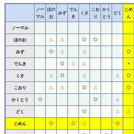
ノー
ほの
でん
こお
かく
じめ
みず
くさ
どく
マル
お
き
り
とう
ん
ノーマル
△
△
◎
◎
ほのお
◎
△
△
◎
みず
◎
△
△
×
でんき
△
◎
△
△
◎
くさ
△
△
◎
△
◎
こおり
◎
◎
△
かくとう
◎
△
△
どく
◎
◎
△
◎
じめん