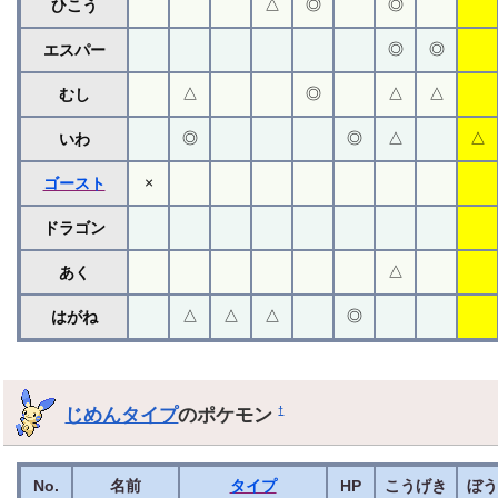
△
◎
◎
ひこう
◎
◎
エスパー
△
◎
△
△
むし
◎
◎
△
△
いわ
×
ゴースト
ドラゴン
△
あく
△
△
△
◎
はがね
じめんタイプ
のポケモン
†
No.
名前
タイプ
HP
こうげき
ぼ