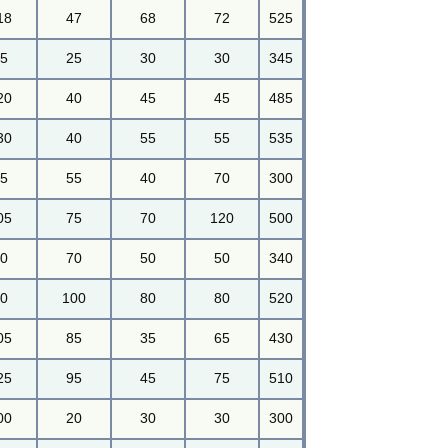
18
47
68
72
525
95
25
30
30
345
20
40
45
45
485
30
40
55
55
535
55
55
40
70
300
05
75
70
120
500
50
70
50
50
340
80
100
80
80
520
05
85
35
65
430
25
95
45
75
510
00
20
30
30
300