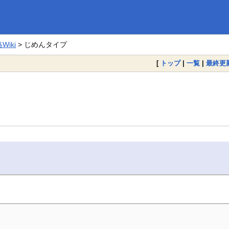
iki
> じめんタイプ
[
トップ
|
一覧
|
最終更