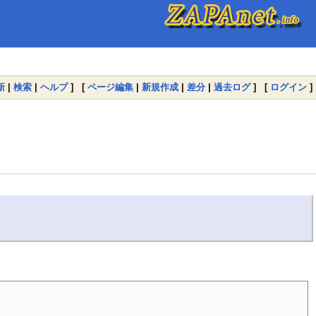
新
|
検索
|
ヘルプ
] [
ページ編集
|
新規作成
|
差分
|
過去ログ
] [
ログイン
]