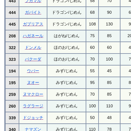
フカマル
ドラゴン/じめん
58
70
443
ガバイト
ドラゴン/じめん
68
90
444
ガブリアス
ドラゴン/じめん
108
130
445
ハガネール
はがね/じめん
75
85
2
208
ドンメル
ほのお/じめん
60
60
322
バクーダ
ほのお/じめん
70
100
323
ウパー
みず/じめん
55
45
194
ヌオー
みず/じめん
95
85
195
ヌマクロー
みず/じめん
70
85
259
ラグラージ
みず/じめん
100
110
260
ドジョッチ
みず/じめん
50
48
339
ナマズン
みず/じめん
110
78
340