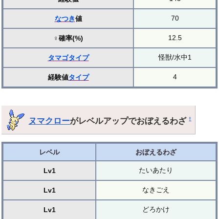
70
なつき
値
12.5
♀確率(%)
怪獣/水中1
タマゴ
タイプ
4
経験値
タイプ
ヌマクロー
がレベルアップでおぼえるわざ
†
レベル
おぼえるわざ
たいあたり
Lv1
なきごえ
Lv1
どろかけ
Lv1