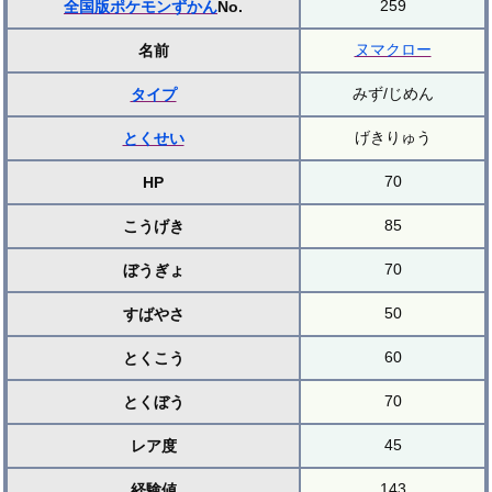
259
全国版ポケモンずかん
No.
ヌマクロー
名前
みず/じめん
タイプ
げきりゅう
とくせい
70
HP
85
こうげき
70
ぼうぎょ
50
すばやさ
60
とくこう
70
とくぼう
45
レア度
143
経験値