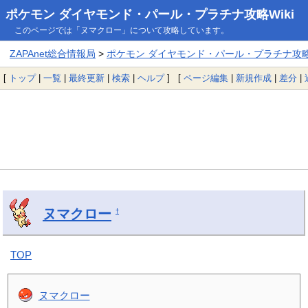
ポケモン ダイヤモンド・パール・プラチナ攻略Wiki
このページでは「ヌマクロー」について攻略しています。
ZAPAnet総合情報局
>
ポケモン ダイヤモンド・パール・プラチナ攻略W
[
トップ
|
一覧
|
最終更新
|
検索
|
ヘルプ
] [
ページ編集
|
新規作成
|
差分
|
ヌマクロー
†
TOP
ヌマクロー