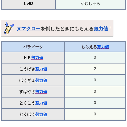
がむしゃら
Lv53
ヌマクロー
を倒したときにもらえる
努力値
†
パラメータ
もらえる
努力値
0
ＨＰ
努力値
2
こうげき
努力値
0
ぼうぎょ
努力値
0
すばやさ
努力値
0
とくこう
努力値
0
とくぼう
努力値