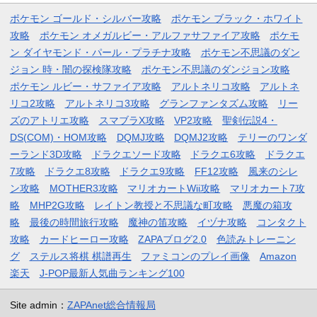
ポケモン ゴールド・シルバー攻略
ポケモン ブラック・ホワイト
攻略
ポケモン オメガルビー・アルファサファイア攻略
ポケモ
ン ダイヤモンド・パール・プラチナ攻略
ポケモン不思議のダン
ジョン 時・闇の探検隊攻略
ポケモン不思議のダンジョン攻略
ポケモン ルビー・サファイア攻略
アルトネリコ攻略
アルトネ
リコ2攻略
アルトネリコ3攻略
グランファンタズム攻略
リー
ズのアトリエ攻略
スマブラX攻略
VP2攻略
聖剣伝説4・
DS(COM)・HOM攻略
DQMJ攻略
DQMJ2攻略
テリーのワンダ
ーランド3D攻略
ドラクエソード攻略
ドラクエ6攻略
ドラクエ
7攻略
ドラクエ8攻略
ドラクエ9攻略
FF12攻略
風来のシレ
ン攻略
MOTHER3攻略
マリオカートWii攻略
マリオカート7攻
略
MHP2G攻略
レイトン教授と不思議な町攻略
悪魔の箱攻
略
最後の時間旅行攻略
魔神の笛攻略
イヅナ攻略
コンタクト
攻略
カードヒーロー攻略
ZAPAブログ2.0
色読みトレーニン
グ
ステルス将棋 棋譜再生
ファミコンのプレイ画像
Amazon
楽天
J-POP最新人気曲ランキング100
Site admin：
ZAPAnet総合情報局