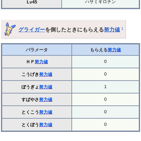
ハサミギロチン
Lv45
グライガー
を倒したときにもらえる
努力値
†
パラメータ
もらえる
努力値
0
ＨＰ
努力値
0
こうげき
努力値
1
ぼうぎょ
努力値
0
すばやさ
努力値
0
とくこう
努力値
0
とくぼう
努力値