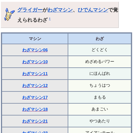
グライガー
が
わざマシン
、
ひでんマシン
で覚
えられるわざ
†
マシン
わざ
どくどく
わざマシン06
めざめるパワー
わざマシン10
にほんばれ
わざマシン11
ちょうはつ
わざマシン12
まもる
わざマシン17
あまごい
わざマシン18
やつあたり
わざマシン21
アイアンテール