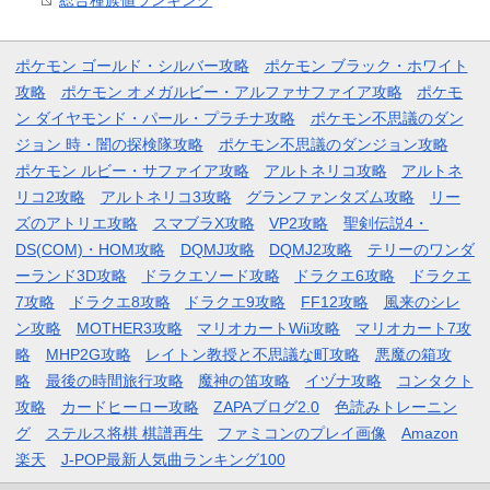
ポケモン ゴールド・シルバー攻略
ポケモン ブラック・ホワイト
攻略
ポケモン オメガルビー・アルファサファイア攻略
ポケモ
ン ダイヤモンド・パール・プラチナ攻略
ポケモン不思議のダン
ジョン 時・闇の探検隊攻略
ポケモン不思議のダンジョン攻略
ポケモン ルビー・サファイア攻略
アルトネリコ攻略
アルトネ
リコ2攻略
アルトネリコ3攻略
グランファンタズム攻略
リー
ズのアトリエ攻略
スマブラX攻略
VP2攻略
聖剣伝説4・
DS(COM)・HOM攻略
DQMJ攻略
DQMJ2攻略
テリーのワンダ
ーランド3D攻略
ドラクエソード攻略
ドラクエ6攻略
ドラクエ
7攻略
ドラクエ8攻略
ドラクエ9攻略
FF12攻略
風来のシレ
ン攻略
MOTHER3攻略
マリオカートWii攻略
マリオカート7攻
略
MHP2G攻略
レイトン教授と不思議な町攻略
悪魔の箱攻
略
最後の時間旅行攻略
魔神の笛攻略
イヅナ攻略
コンタクト
攻略
カードヒーロー攻略
ZAPAブログ2.0
色読みトレーニン
グ
ステルス将棋 棋譜再生
ファミコンのプレイ画像
Amazon
楽天
J-POP最新人気曲ランキング100