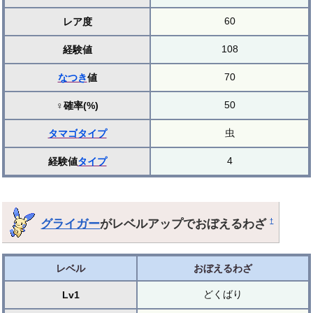
60
レア度
108
経験値
70
なつき
値
50
♀確率(%)
虫
タマゴ
タイプ
4
経験値
タイプ
グライガー
がレベルアップでおぼえるわざ
†
レベル
おぼえるわざ
どくばり
Lv1