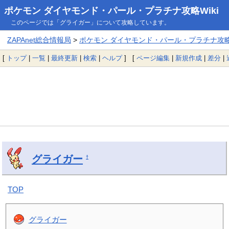
ポケモン ダイヤモンド・パール・プラチナ攻略Wiki
このページでは「グライガー」について攻略しています。
ZAPAnet総合情報局
>
ポケモン ダイヤモンド・パール・プラチナ攻略W
[
トップ
|
一覧
|
最終更新
|
検索
|
ヘルプ
] [
ページ編集
|
新規作成
|
差分
|
グライガー
†
TOP
グライガー