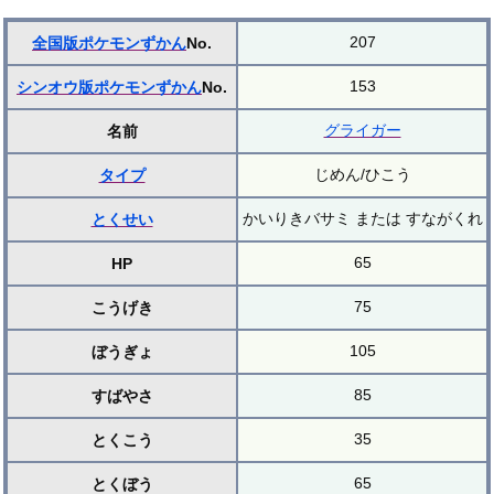
207
全国版ポケモンずかん
No.
153
シンオウ版ポケモンずかん
No.
グライガー
名前
じめん/ひこう
タイプ
かいりきバサミ または すながくれ
とくせい
65
HP
75
こうげき
105
ぼうぎょ
85
すばやさ
35
とくこう
65
とくぼう