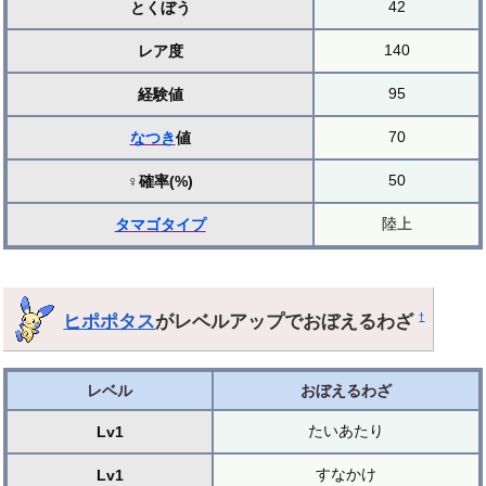
42
とくぼう
140
レア度
95
経験値
70
なつき
値
50
♀確率(%)
陸上
タマゴ
タイプ
ヒポポタス
がレベルアップでおぼえるわざ
†
レベル
おぼえるわざ
たいあたり
Lv1
すなかけ
Lv1