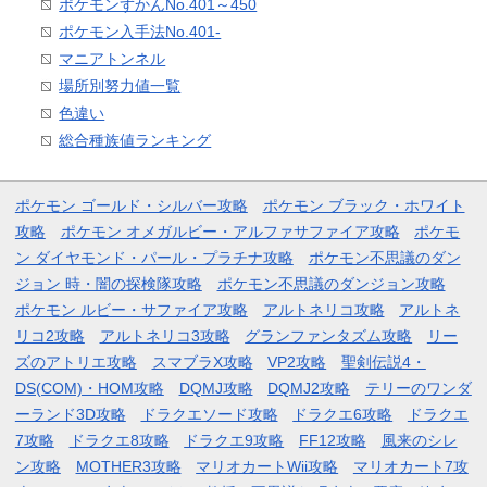
ポケモンずかんNo.401～450
ポケモン入手法No.401-
マニアトンネル
場所別努力値一覧
色違い
総合種族値ランキング
ポケモン ゴールド・シルバー攻略
ポケモン ブラック・ホワイト
攻略
ポケモン オメガルビー・アルファサファイア攻略
ポケモ
ン ダイヤモンド・パール・プラチナ攻略
ポケモン不思議のダン
ジョン 時・闇の探検隊攻略
ポケモン不思議のダンジョン攻略
ポケモン ルビー・サファイア攻略
アルトネリコ攻略
アルトネ
リコ2攻略
アルトネリコ3攻略
グランファンタズム攻略
リー
ズのアトリエ攻略
スマブラX攻略
VP2攻略
聖剣伝説4・
DS(COM)・HOM攻略
DQMJ攻略
DQMJ2攻略
テリーのワンダ
ーランド3D攻略
ドラクエソード攻略
ドラクエ6攻略
ドラクエ
7攻略
ドラクエ8攻略
ドラクエ9攻略
FF12攻略
風来のシレ
ン攻略
MOTHER3攻略
マリオカートWii攻略
マリオカート7攻