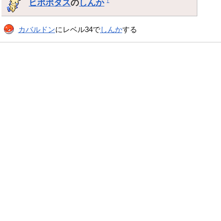
ヒポポタス
の
しんか
†
カバルドン
にレベル34で
しんか
する