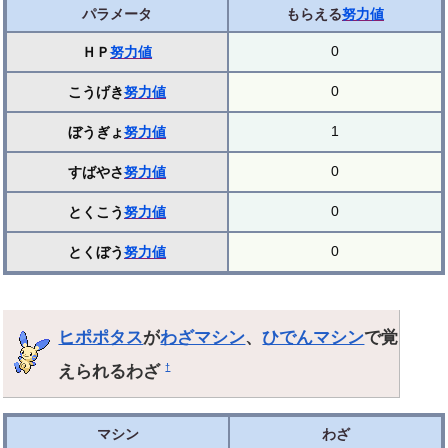
パラメータ
もらえる
努力値
0
ＨＰ
努力値
0
こうげき
努力値
1
ぼうぎょ
努力値
0
すばやさ
努力値
0
とくこう
努力値
0
とくぼう
努力値
ヒポポタス
が
わざマシン
、
ひでんマシン
で覚
えられるわざ
†
マシン
わざ