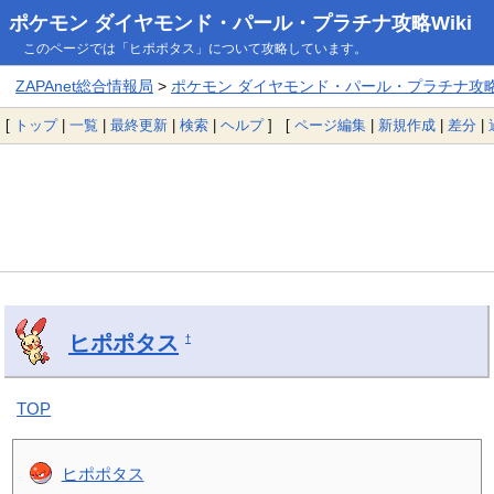
ポケモン ダイヤモンド・パール・プラチナ攻略Wiki
このページでは「ヒポポタス」について攻略しています。
ZAPAnet総合情報局
>
ポケモン ダイヤモンド・パール・プラチナ攻略W
[
トップ
|
一覧
|
最終更新
|
検索
|
ヘルプ
] [
ページ編集
|
新規作成
|
差分
|
ヒポポタス
†
TOP
ヒポポタス