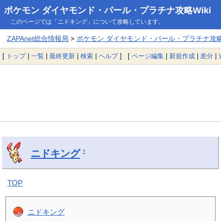
ポケモン ダイヤモンド・パール・プラチナ攻略Wiki
このページでは「ニドキング」について攻略しています。
ZAPAnet総合情報局
>
ポケモン ダイヤモンド・パール・プラチナ攻略W
[
トップ
|
一覧
|
最終更新
|
検索
|
ヘルプ
] [
ページ編集
|
新規作成
|
差分
|
ニドキング
†
TOP
ニドキング