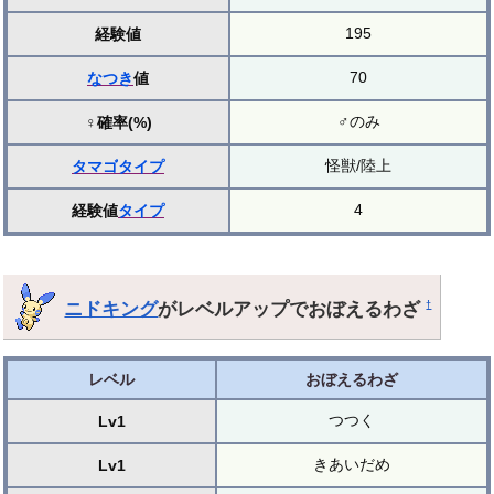
195
経験値
70
なつき
値
♂のみ
♀確率(%)
怪獣/陸上
タマゴ
タイプ
4
経験値
タイプ
ニドキング
がレベルアップでおぼえるわざ
†
レベル
おぼえるわざ
つつく
Lv1
きあいだめ
Lv1