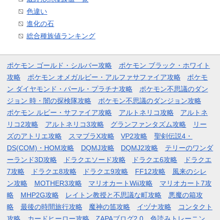
色違い
進化の石
総合種族値ランキング
ポケモン ゴールド・シルバー攻略
ポケモン ブラック・ホワイト
攻略
ポケモン オメガルビー・アルファサファイア攻略
ポケモ
ン ダイヤモンド・パール・プラチナ攻略
ポケモン不思議のダン
ジョン 時・闇の探検隊攻略
ポケモン不思議のダンジョン攻略
ポケモン ルビー・サファイア攻略
アルトネリコ攻略
アルトネ
リコ2攻略
アルトネリコ3攻略
グランファンタズム攻略
リー
ズのアトリエ攻略
スマブラX攻略
VP2攻略
聖剣伝説4・
DS(COM)・HOM攻略
DQMJ攻略
DQMJ2攻略
テリーのワンダ
ーランド3D攻略
ドラクエソード攻略
ドラクエ6攻略
ドラクエ
7攻略
ドラクエ8攻略
ドラクエ9攻略
FF12攻略
風来のシレ
ン攻略
MOTHER3攻略
マリオカートWii攻略
マリオカート7攻
略
MHP2G攻略
レイトン教授と不思議な町攻略
悪魔の箱攻
略
最後の時間旅行攻略
魔神の笛攻略
イヅナ攻略
コンタクト
攻略
カードヒーロー攻略
ZAPAブログ2.0
色読みトレーニン