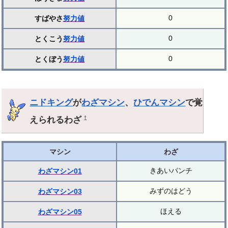
0
すばやさ
努力値
0
とくこう
努力値
0
とくぼう
努力値
ニドキング
が
わざマシン
、
ひでんマシン
で覚
えられるわざ
†
マシン
わざ
きあいパンチ
わざマシン01
みずのはどう
わざマシン03
ほえる
わざマシン05