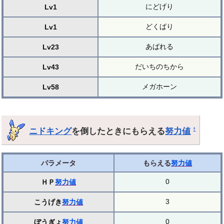
にどげり
Lv1
どくばり
Lv1
あばれる
Lv23
だいちのちから
Lv43
メガホーン
Lv58
ニドキング
を倒したときにもらえる
努力値
†
パラメータ
もらえる
努力値
0
ＨＰ
努力値
3
こうげき
努力値
0
ぼうぎょ
努力値