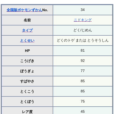
34
全国版ポケモンずかん
No.
ニドキング
名前
どく/じめん
タイプ
どくのトゲ または とうそうしん
とくせい
81
HP
92
こうげき
77
ぼうぎょ
85
すばやさ
85
とくこう
75
とくぼう
45
レア度