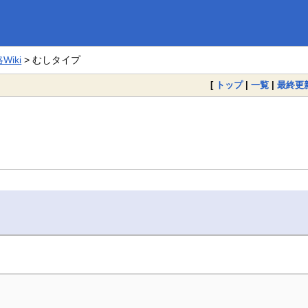
iki
> むしタイプ
[
トップ
|
一覧
|
最終更