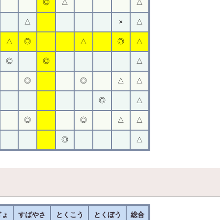
◎
△
△
△
×
△
△
◎
△
◎
△
◎
◎
△
◎
◎
△
△
◎
△
◎
◎
△
△
◎
△
ぎょ
すばやさ
とくこう
とくぼう
総合