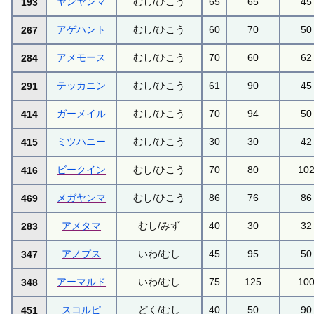
ヤンヤンマ
むし/ひこう
65
65
45
193
アゲハント
むし/ひこう
60
70
50
267
アメモース
むし/ひこう
70
60
62
284
テッカニン
むし/ひこう
61
90
45
291
ガーメイル
むし/ひこう
70
94
50
414
ミツハニー
むし/ひこう
30
30
42
415
ビークイン
むし/ひこう
70
80
10
416
メガヤンマ
むし/ひこう
86
76
86
469
アメタマ
むし/みず
40
30
32
283
アノプス
いわ/むし
45
95
50
347
アーマルド
いわ/むし
75
125
10
348
スコルピ
どく/むし
40
50
90
451