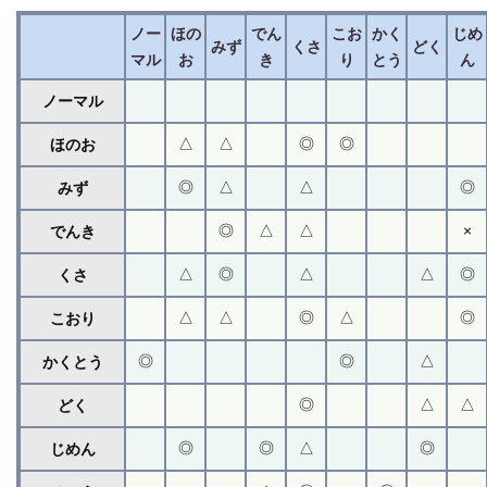
ノー
ほの
でん
こお
かく
じめ
みず
くさ
どく
マル
お
き
り
とう
ん
ノーマル
△
△
◎
◎
ほのお
◎
△
△
◎
みず
◎
△
△
×
でんき
△
◎
△
△
◎
くさ
△
△
◎
△
◎
こおり
◎
◎
△
かくとう
◎
△
△
どく
◎
◎
△
◎
じめん