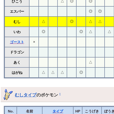
△
◎
◎
ひこう
◎
◎
エスパー
△
◎
△
△
むし
◎
◎
△
△
いわ
×
ゴースト
ドラゴン
△
あく
△
△
△
◎
はがね
むしタイプ
のポケモン
†
No.
名前
タイプ
HP
こうげき
ぼう