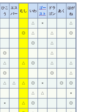
ひこ
エス
ゴー
ドラ
はが
むし
いわ
あく
う
パー
スト
ゴン
ね
△
×
△
◎
△
△
◎
◎
△
◎
△
△
△
◎
△
△
◎
◎
△
△
△
△
◎
×
◎
◎
△
△
×
×
△
◎
◎