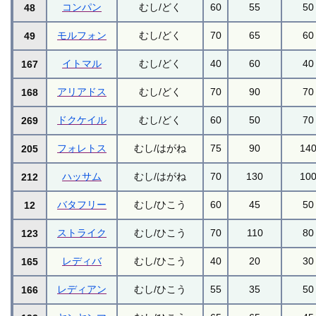
コンパン
むし/どく
60
55
50
48
モルフォン
むし/どく
70
65
60
49
イトマル
むし/どく
40
60
40
167
アリアドス
むし/どく
70
90
70
168
ドクケイル
むし/どく
60
50
70
269
フォレトス
むし/はがね
75
90
14
205
ハッサム
むし/はがね
70
130
10
212
バタフリー
むし/ひこう
60
45
50
12
ストライク
むし/ひこう
70
110
80
123
レディバ
むし/ひこう
40
20
30
165
レディアン
むし/ひこう
55
35
50
166