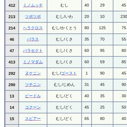
ミノムッチ
むし
40
29
45
412
ツボツボ
むし/いわ
20
10
23
213
ヘラクロス
むし/かくとう
80
125
75
214
パラス
むし/くさ
35
70
55
46
パラセクト
むし/くさ
60
95
80
47
ミノマダム
むし/くさ
60
59
85
413
ヌケニン
むし/
ゴースト
1
90
45
292
ツチニン
むし/じめん
31
45
90
290
ビードル
むし/どく
40
35
30
13
コクーン
むし/どく
45
25
50
14
スピアー
むし/どく
65
80
40
15