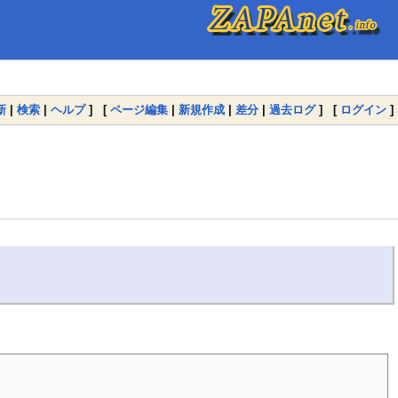
新
|
検索
|
ヘルプ
] [
ページ編集
|
新規作成
|
差分
|
過去ログ
] [
ログイン
]