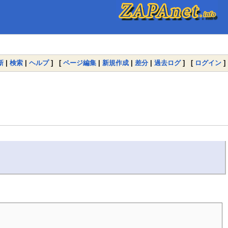
新
|
検索
|
ヘルプ
] [
ページ編集
|
新規作成
|
差分
|
過去ログ
] [
ログイン
]