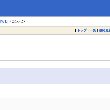
iki
> コンパン
[
トップ
|
一覧
|
最終更