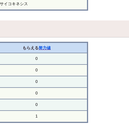
サイコキネシス
もらえる
努力値
0
0
0
0
0
1