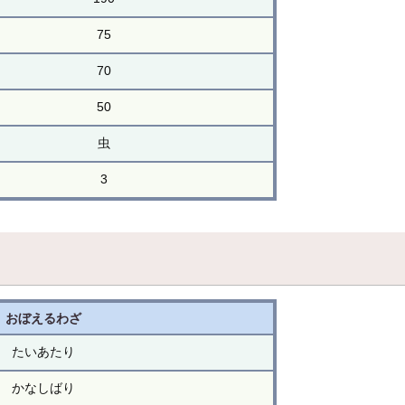
75
70
50
虫
3
おぼえるわざ
たいあたり
かなしばり