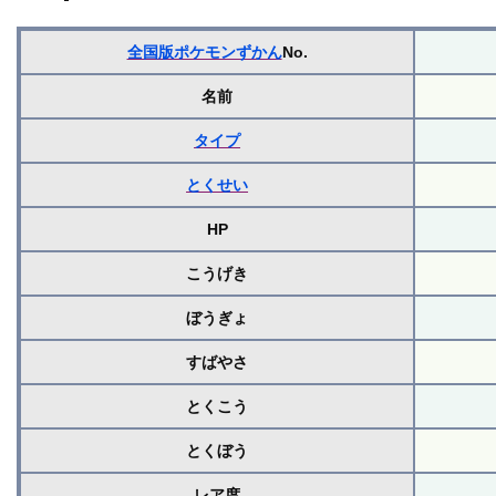
全国版ポケモンずかん
No.
名前
タイプ
とくせい
HP
こうげき
ぼうぎょ
すばやさ
とくこう
とくぼう
レア度