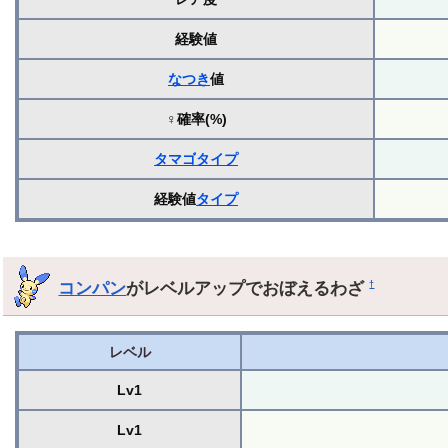
経験値
なつき
値
♀確率(%)
タマゴ
タイプ
経験値
タイプ
コンパン
がレベルアップでおぼえるわざ
†
レベル
Lv1
Lv1