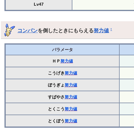
Lv47
コンパン
を倒したときにもらえる
努力値
†
パラメータ
ＨＰ
努力値
こうげき
努力値
ぼうぎょ
努力値
すばやさ
努力値
とくこう
努力値
とくぼう
努力値