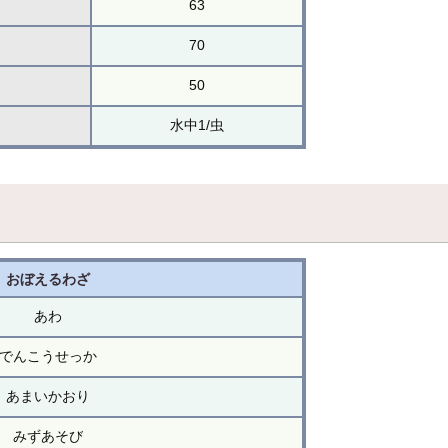
63
70
50
水中1/虫
おぼえるわざ
あわ
でんこうせっか
あまいかおり
みずあそび