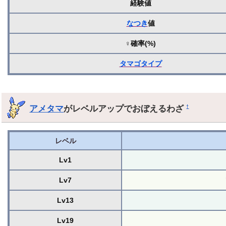
経験値
なつき
値
♀確率(%)
タマゴ
タイプ
アメタマ
がレベルアップでおぼえるわざ
†
レベル
Lv1
Lv7
Lv13
Lv19