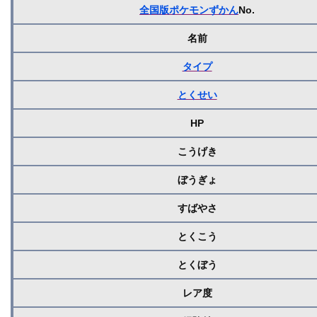
全国版ポケモンずかん
No.
名前
タイプ
とくせい
HP
こうげき
ぼうぎょ
すばやさ
とくこう
とくぼう
レア度