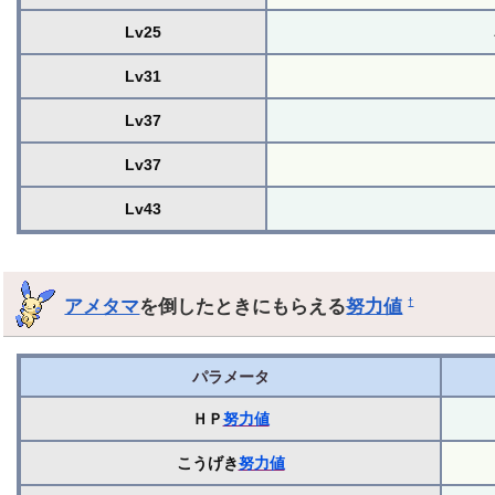
Lv25
Lv31
Lv37
Lv37
Lv43
アメタマ
を倒したときにもらえる
努力値
†
パラメータ
ＨＰ
努力値
こうげき
努力値