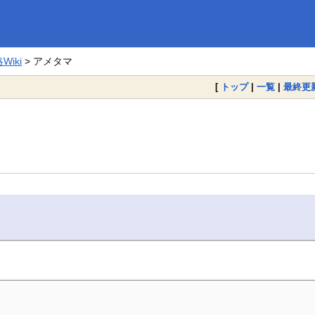
iki
> アメタマ
[
トップ
|
一覧
|
最終更