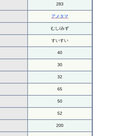
283
アメタマ
むし/みず
すいすい
40
30
32
65
50
52
200