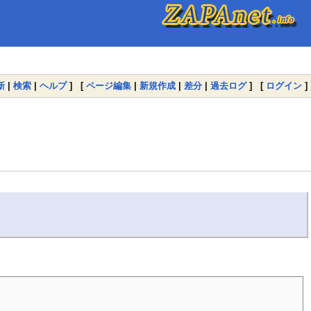
新
|
検索
|
ヘルプ
] [
ページ編集
|
新規作成
|
差分
|
過去ログ
] [
ログイン
]