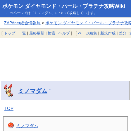
ポケモン ダイヤモンド・パール・プラチナ攻略Wiki
このページでは「ミノマダム」について攻略しています。
ZAPAnet総合情報局
>
ポケモン ダイヤモンド・パール・プラチナ攻略W
[
トップ
|
一覧
|
最終更新
|
検索
|
ヘルプ
] [
ページ編集
|
新規作成
|
差分
|
ミノマダム
†
TOP
ミノマダム