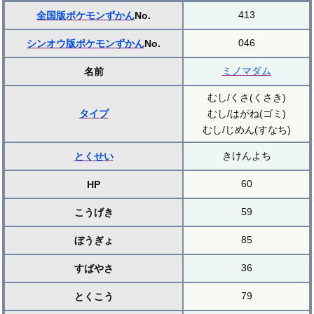
413
全国版ポケモンずかん
No.
046
シンオウ版ポケモンずかん
No.
ミノマダム
名前
むし/くさ(くさき)
タイプ
むし/はがね(ゴミ)
むし/じめん(すなち)
きけんよち
とくせい
60
HP
59
こうげき
85
ぼうぎょ
36
すばやさ
79
とくこう