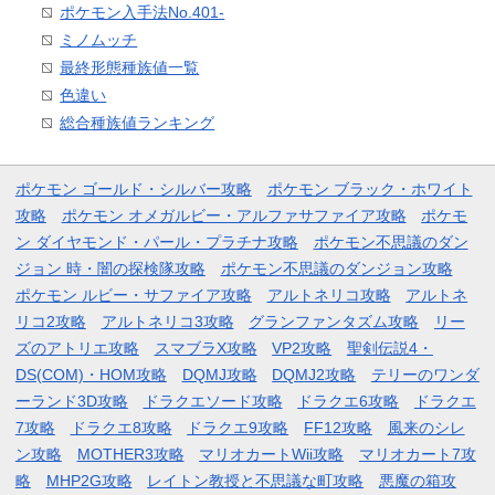
ポケモン入手法No.401-
ミノムッチ
最終形態種族値一覧
色違い
総合種族値ランキング
ポケモン ゴールド・シルバー攻略
ポケモン ブラック・ホワイト
攻略
ポケモン オメガルビー・アルファサファイア攻略
ポケモ
ン ダイヤモンド・パール・プラチナ攻略
ポケモン不思議のダン
ジョン 時・闇の探検隊攻略
ポケモン不思議のダンジョン攻略
ポケモン ルビー・サファイア攻略
アルトネリコ攻略
アルトネ
リコ2攻略
アルトネリコ3攻略
グランファンタズム攻略
リー
ズのアトリエ攻略
スマブラX攻略
VP2攻略
聖剣伝説4・
DS(COM)・HOM攻略
DQMJ攻略
DQMJ2攻略
テリーのワンダ
ーランド3D攻略
ドラクエソード攻略
ドラクエ6攻略
ドラクエ
7攻略
ドラクエ8攻略
ドラクエ9攻略
FF12攻略
風来のシレ
ン攻略
MOTHER3攻略
マリオカートWii攻略
マリオカート7攻
略
MHP2G攻略
レイトン教授と不思議な町攻略
悪魔の箱攻