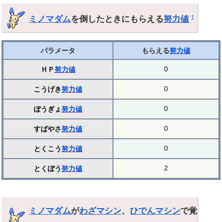
ミノマダム
を倒したときにもらえる
努力値
†
パラメータ
もらえる
努力値
0
ＨＰ
努力値
0
こうげき
努力値
0
ぼうぎょ
努力値
0
すばやさ
努力値
0
とくこう
努力値
2
とくぼう
努力値
ミノマダム
が
わざマシン
、
ひでんマシン
で覚