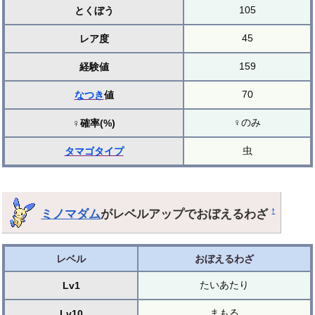
105
とくぼう
45
レア度
159
経験値
70
なつき
値
♀のみ
♀確率(%)
虫
タマゴ
タイプ
ミノマダム
がレベルアップでおぼえるわざ
†
レベル
おぼえるわざ
たいあたり
Lv1
まもる
Lv10