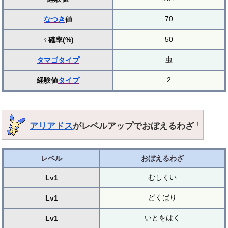
70
なつき
値
50
♀確率(%)
虫
タマゴ
タイプ
2
経験値
タイプ
アリアドス
がレベルアップでおぼえるわざ
†
レベル
おぼえるわざ
むしくい
Lv1
どくばり
Lv1
いとをはく
Lv1