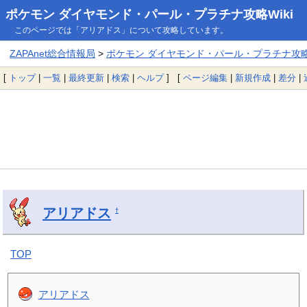
ポケモン ダイヤモンド・パール・プラチナ攻略Wiki
このページでは「アリアドス」について攻略しています。
ZAPAnet総合情報局
>
ポケモン ダイヤモンド・パール・プラチナ攻略W
[
トップ
|
一覧
|
最終更新
|
検索
|
ヘルプ
] [
ページ編集
|
新規作成
|
差分
|
アリアドス
†
TOP
アリアドス