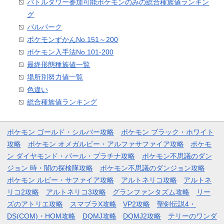
バトルタワー参加可能ポケモンのみの総合種族値ランキン
グ
パルパーク
ポケモンずかんNo.151～200
ポケモン入手法No.101-200
最終形態種族値一覧
場所別努力値一覧
色違い
総合種族値ランキング
ポケモン ゴールド・シルバー攻略
ポケモン ブラック・ホワイト
攻略
ポケモン オメガルビー・アルファサファイア攻略
ポケモ
ン ダイヤモンド・パール・プラチナ攻略
ポケモン不思議のダン
ジョン 時・闇の探検隊攻略
ポケモン不思議のダンジョン攻略
ポケモン ルビー・サファイア攻略
アルトネリコ攻略
アルトネ
リコ2攻略
アルトネリコ3攻略
グランファンタズム攻略
リー
ズのアトリエ攻略
スマブラX攻略
VP2攻略
聖剣伝説4・
DS(COM)・HOM攻略
DQMJ攻略
DQMJ2攻略
テリーのワンダ