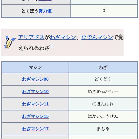
0
とくぼう
努力値
アリアドス
が
わざマシン
、
ひでんマシン
で覚
えられるわざ
†
マシン
わざ
どくどく
わざマシン06
めざめるパワー
わざマシン10
にほんばれ
わざマシン11
はかいこうせん
わざマシン15
まもる
わざマシン17