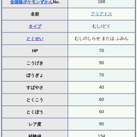
168
全国版ポケモンずかん
No.
アリアドス
名前
むし/どく
タイプ
むしのしらせ または ふみん
とくせい
70
HP
90
こうげき
70
ぼうぎょ
40
すばやさ
60
とくこう
60
とくぼう
90
レア度
134
経験値