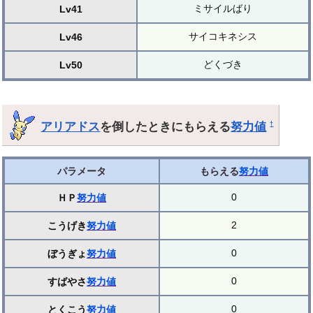
ミサイルばり
Lv41
サイコキネシス
Lv46
どくづき
Lv50
アリアドス
を倒したときにもらえる
努力値
†
パラメータ
もらえる
努力値
0
ＨＰ
努力値
2
こうげき
努力値
0
ぼうぎょ
努力値
0
すばやさ
努力値
0
とくこう
努力値