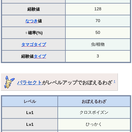
128
経験値
70
なつき
値
50
♀確率(%)
虫/植物
タマゴ
タイプ
3
経験値
タイプ
パラセクト
がレベルアップでおぼえるわざ
†
レベル
おぼえるわざ
クロスポイズン
Lv1
ひっかく
Lv1