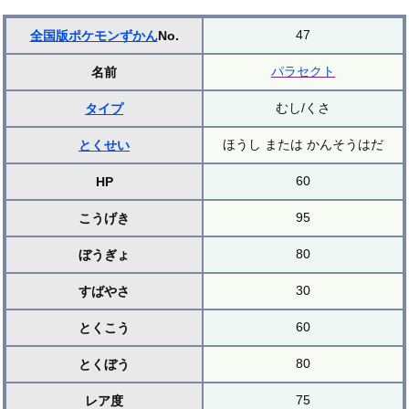
47
全国版ポケモンずかん
No.
パラセクト
名前
むし/くさ
タイプ
ほうし または かんそうはだ
とくせい
60
HP
95
こうげき
80
ぼうぎょ
30
すばやさ
60
とくこう
80
とくぼう
75
レア度