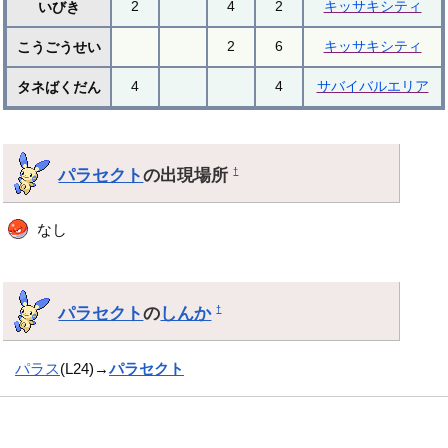
2
4
2
キッサキシティ
いびき
2
6
キッサキシティ
こうごうせい
4
4
サバイバルエリア
タネばくだん
パラセクト
の出現場所
†
なし
パラセクト
の
しんか
†
パラス
(L24)→
パラセクト