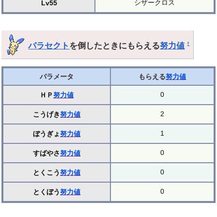
シザークロス
Lv55
パラセクト
を倒したときにもらえる
努力値
†
パラメータ
もらえる
努力値
0
ＨＰ
努力値
2
こうげき
努力値
1
ぼうぎょ
努力値
0
すばやさ
努力値
0
とくこう
努力値
0
とくぼう
努力値