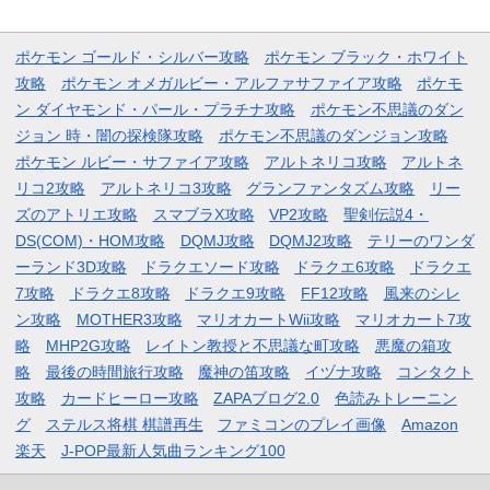
ポケモン ゴールド・シルバー攻略
ポケモン ブラック・ホワイト
攻略
ポケモン オメガルビー・アルファサファイア攻略
ポケモ
ン ダイヤモンド・パール・プラチナ攻略
ポケモン不思議のダン
ジョン 時・闇の探検隊攻略
ポケモン不思議のダンジョン攻略
ポケモン ルビー・サファイア攻略
アルトネリコ攻略
アルトネ
リコ2攻略
アルトネリコ3攻略
グランファンタズム攻略
リー
ズのアトリエ攻略
スマブラX攻略
VP2攻略
聖剣伝説4・
DS(COM)・HOM攻略
DQMJ攻略
DQMJ2攻略
テリーのワンダ
ーランド3D攻略
ドラクエソード攻略
ドラクエ6攻略
ドラクエ
7攻略
ドラクエ8攻略
ドラクエ9攻略
FF12攻略
風来のシレ
ン攻略
MOTHER3攻略
マリオカートWii攻略
マリオカート7攻
略
MHP2G攻略
レイトン教授と不思議な町攻略
悪魔の箱攻
略
最後の時間旅行攻略
魔神の笛攻略
イヅナ攻略
コンタクト
攻略
カードヒーロー攻略
ZAPAブログ2.0
色読みトレーニン
グ
ステルス将棋 棋譜再生
ファミコンのプレイ画像
Amazon
楽天
J-POP最新人気曲ランキング100