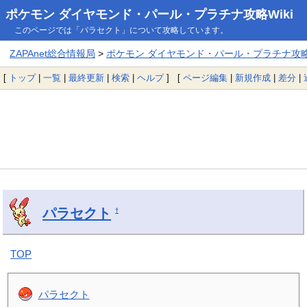
ポケモン ダイヤモンド・パール・プラチナ攻略Wiki
このページでは「パラセクト」について攻略しています。
ZAPAnet総合情報局
>
ポケモン ダイヤモンド・パール・プラチナ攻略W
[
トップ
|
一覧
|
最終更新
|
検索
|
ヘルプ
] [
ページ編集
|
新規作成
|
差分
|
パラセクト
†
TOP
パラセクト