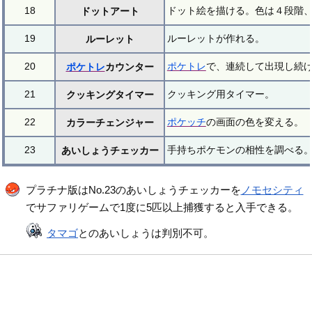
18
ドット絵を描ける。色は４段階
ドットアート
19
ルーレットが作れる。
ルーレット
20
ポケトレ
で、連続して出現し続
ポケトレ
カウンター
21
クッキング用タイマー。
クッキングタイマー
22
ポケッチ
の画面の色を変える。
カラーチェンジャー
23
手持ちポケモンの相性を調べる
あいしょうチェッカー
プラチナ版はNo.23のあいしょうチェッカーを
ノモセシティ
でサファリゲームで1度に5匹以上捕獲すると入手できる。
タマゴ
とのあいしょうは判別不可。