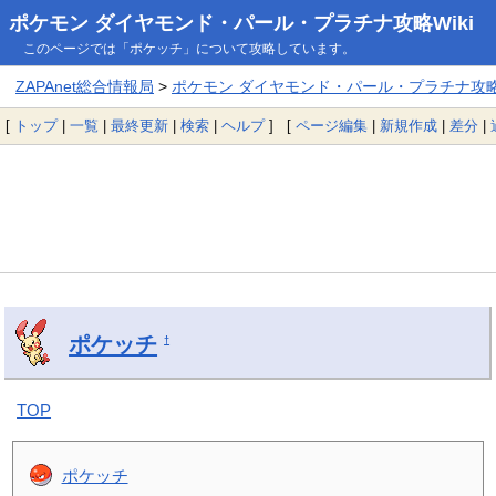
ポケモン ダイヤモンド・パール・プラチナ攻略Wiki
このページでは「ポケッチ」について攻略しています。
ZAPAnet総合情報局
>
ポケモン ダイヤモンド・パール・プラチナ攻略W
[
トップ
|
一覧
|
最終更新
|
検索
|
ヘルプ
] [
ページ編集
|
新規作成
|
差分
|
ポケッチ
†
TOP
ポケッチ