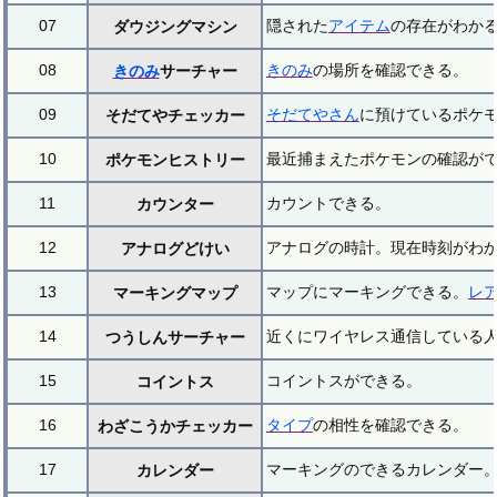
07
隠された
アイテム
の存在がわか
ダウジングマシン
08
きのみ
の場所を確認できる。
きのみ
サーチャー
09
そだてやさん
に預けているポケ
そだてやチェッカー
10
最近捕まえたポケモンの確認が
ポケモンヒストリー
11
カウントできる。
カウンター
12
アナログの時計。現在時刻がわ
アナログどけい
13
マップにマーキングできる。
レ
マーキングマップ
14
近くにワイヤレス通信している
つうしんサーチャー
15
コイントスができる。
コイントス
16
タイプ
の相性を確認できる。
わざこうかチェッカー
17
マーキングのできるカレンダー
カレンダー