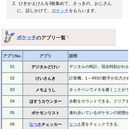
ひきかえけんを3枚集めて、さっきの、おじさん
に、話しかけて、
ポケッチ
をもらいます。
ポケッチ
のアプリ一覧
†
アプリNo.
アプリ
説明
01
デジタルの時計。現在時刻がわ
デジタルどけい
02
計算機。1～493の数字が出力
けいさんき
03
タッチペンでメモを書くことが
メモようし
04
歩数をカウントできる。クリア
ほすうカウンター
05
連れ歩いているポケモンの状態
ポケモンリスト
06
なつき
度をチェックできる。
なつき
チェッカー