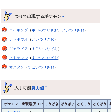
つりで出現するポケモン
†
コイキング
（
ボロのつりざお
、
いいつりざお
）
テッポウオ
（
いいつりざお
）
ギャラドス
（
すごいつりざお
）
ヒトデマン
（
すごいつりざお
）
オクタン
（
すごいつりざお
）
入手可能
努力値
†
ポケモン
出現場所
HP
こうげき
ぼうぎょ
とくこう
とくぼう