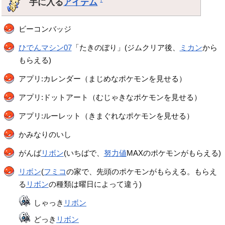
手に入る
アイテム
ビーコンバッジ
ひでんマシン07
「たきのぼり」(ジムクリア後、
ミカン
から
もらえる)
アプリ:カレンダー（まじめなポケモンを見せる）
アプリ:ドットアート（むじゃきなポケモンを見せる）
アプリ:ルーレット（きまぐれなポケモンを見せる）
かみなりのいし
がんば
リボン
(いちばで、
努力値
MAXのポケモンがもらえる)
リボン
(
フミコ
の家で、先頭のポケモンがもらえる。もらえ
る
リボン
の種類は曜日によって違う)
しゃっき
リボン
どっき
リボン