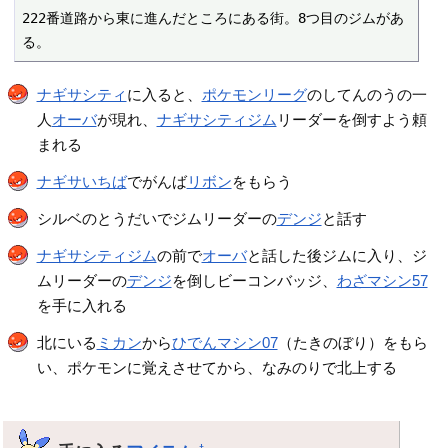
222番道路から東に進んだところにある街。8つ目のジムがあ
る。
ナギサシティ
に入ると、
ポケモンリーグ
のしてんのうの一
人
オーバ
が現れ、
ナギサシティジム
リーダーを倒すよう頼
まれる
ナギサいちば
でがんば
リボン
をもらう
シルベのとうだいでジムリーダーの
デンジ
と話す
ナギサシティジム
の前で
オーバ
と話した後ジムに入り、ジ
ムリーダーの
デンジ
を倒しビーコンバッジ、
わざマシン57
を手に入れる
北にいる
ミカン
から
ひでんマシン07
（たきのぼり）をもら
い、ポケモンに覚えさせてから、なみのりで北上する
†