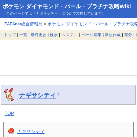
ポケモン ダイヤモンド・パール・プラチナ攻略Wiki
このページでは「ナギサシティ」について攻略しています。
ZAPAnet総合情報局
>
ポケモン ダイヤモンド・パール・プラチナ攻略W
[
トップ
|
一覧
|
最終更新
|
検索
|
ヘルプ
] [
ページ編集
|
新規作成
|
差分
|
ナギサシティ
†
TOP
ナギサシティ