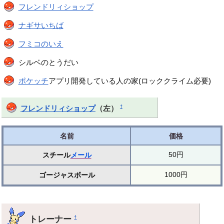
フレンドリィショップ
ナギサいちば
フミコのいえ
シルベのとうだい
ポケッチ
アプリ開発している人の家(ロッククライム必要)
†
フレンドリィショップ
（左）
名前
価格
50円
スチール
メール
1000円
ゴージャスボール
トレーナー
†