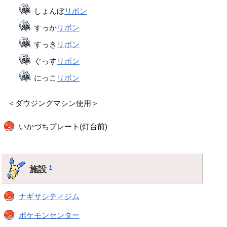
しょんぼ
リボン
すっか
リボン
すっき
リボン
ぐっす
リボン
にっこ
リボン
＜ダウジングマシン使用＞
いかづちプレート(灯台前)
施設
†
ナギサシティジム
ポケモンセンター