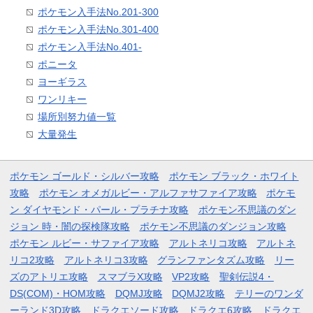
ポケモン入手法No.201-300
ポケモン入手法No.301-400
ポケモン入手法No.401-
ポニータ
ヨーギラス
ワンリキー
場所別努力値一覧
大量発生
ポケモン ゴールド・シルバー攻略
ポケモン ブラック・ホワイト
攻略
ポケモン オメガルビー・アルファサファイア攻略
ポケモ
ン ダイヤモンド・パール・プラチナ攻略
ポケモン不思議のダン
ジョン 時・闇の探検隊攻略
ポケモン不思議のダンジョン攻略
ポケモン ルビー・サファイア攻略
アルトネリコ攻略
アルトネ
リコ2攻略
アルトネリコ3攻略
グランファンタズム攻略
リー
ズのアトリエ攻略
スマブラX攻略
VP2攻略
聖剣伝説4・
DS(COM)・HOM攻略
DQMJ攻略
DQMJ2攻略
テリーのワンダ
ーランド3D攻略
ドラクエソード攻略
ドラクエ6攻略
ドラクエ