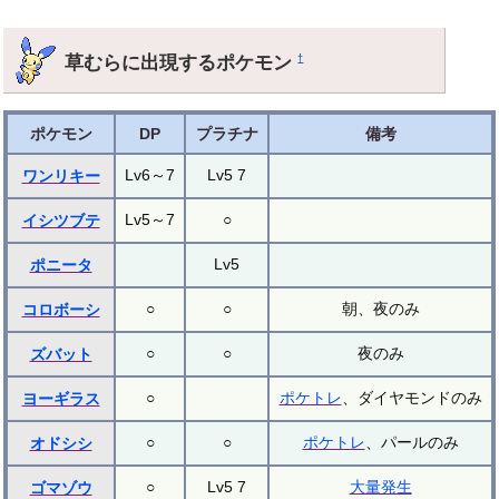
草むらに出現するポケモン
†
ポケモン
DP
プラチナ
備考
Lv6～7
Lv5 7
ワンリキー
Lv5～7
○
イシツブテ
Lv5
ポニータ
○
○
朝、夜のみ
コロボーシ
○
○
夜のみ
ズバット
○
ポケトレ
、ダイヤモンドのみ
ヨーギラス
○
○
ポケトレ
、パールのみ
オドシシ
○
Lv5 7
大量発生
ゴマゾウ