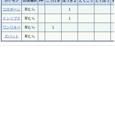
ポケモン
出現場所
HP
こうげき
ぼうぎょ
とくこう
とくぼう
コロボーシ
草むら
1
イシツブテ
草むら
1
ワンリキー
草むら
1
ズバット
草むら