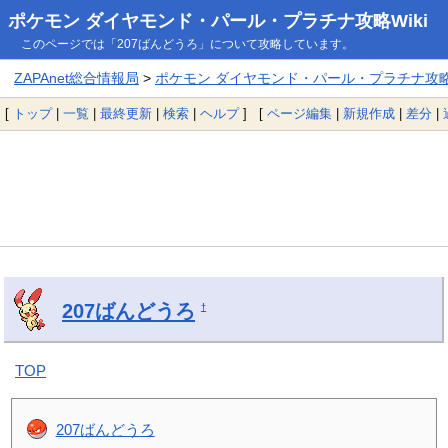
ポケモン ダイヤモンド・パール・プラチナ攻略Wiki
このページでは「207ばんどうろ」について攻略しています。
ZAPAnet総合情報局
>
ポケモン ダイヤモンド・パール・プラチナ攻略W
[
トップ
|
一覧
|
最終更新
|
検索
|
ヘルプ
] [
ページ編集
|
新規作成
|
差分
|
207ばんどうろ
†
TOP
207ばんどうろ