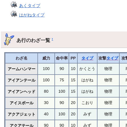
あくタイプ
はがねタイプ
あ行のわざ一覧
†
わざ名
威力
命中率
PP
タイプ
攻撃
タイプ
攻
100
90
10
かくとう
物理
アームハンマー
100
75
15
はがね
物理
アイアンテール
80
100
15
はがね
物理
アイアンヘッド
30
90
20
こおり
物理
アイスボール
40
100
20
みず
物理
アクアジェット
90
90
10
みず
物理
アクアテール