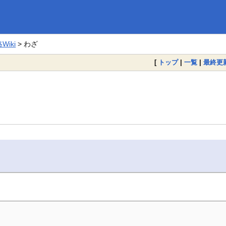
iki
> わざ
[
トップ
|
一覧
|
最終更