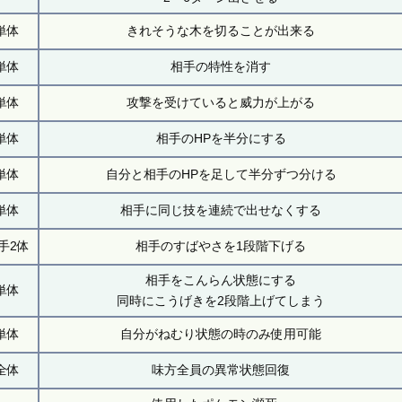
単体
きれそうな木を切ることが出来る
単体
相手の特性を消す
単体
攻撃を受けていると威力が上がる
単体
相手のHPを半分にする
単体
自分と相手のHPを足して半分ずつ分ける
単体
相手に同じ技を連続で出せなくする
手2体
相手のすばやさを1段階下げる
相手をこんらん状態にする
単体
同時にこうげきを2段階上げてしまう
単体
自分がねむり状態の時のみ使用可能
全体
味方全員の異常状態回復