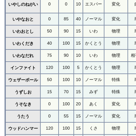
0
0
10
エスパー
変化
いやしのねがい
0
85
40
ノーマル
変化
いやなおと
50
90
15
いわ
物理
いわおとし
40
100
15
かくとう
物理
いわくだき
75
90
10
いわ
物理
相
いわなだれ
120
100
5
かくとう
物理
インファイト
50
100
10
ノーマル
特殊
ウェザーボール
15
70
15
みず
特殊
うずしお
0
100
20
あく
変化
うそなき
0
55
15
ノーマル
変化
うたう
120
100
15
くさ
物理
ウッドハンマー