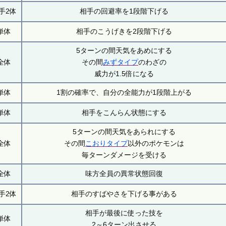
手2体
相手の回避率を1段階下げる
単体
相手のこうげきを2段階下げる
5ターンの間天気をあめにする
全体
その間
みずタイプ
のわざの
威力が1.5倍になる
単体
1割の確率で、自分の全能力が1段階上がる
単体
相手をこんらん状態にする
5ターンの間天気をあられにする
全体
その間
こおりタイプ
以外のポケモンは
毎ターンダメージを受ける
全体
味方全員の異常状態回復
手2体
相手のすばやさを下げる事がある
相手が最後に使った技を
単体
2～6ターン出させる