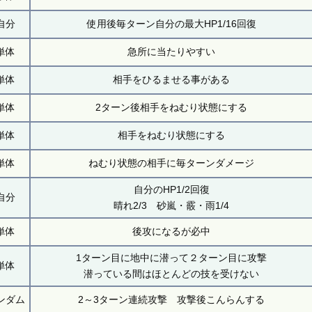
自分
使用後毎ターン自分の最大HP1/16回復
単体
急所に当たりやすい
単体
相手をひるませる事がある
単体
2ターン後相手をねむり状態にする
単体
相手をねむり状態にする
単体
ねむり状態の相手に毎ターンダメージ
自分のHP1/2回復
自分
晴れ2/3 砂嵐・霰・雨1/4
単体
後攻になるが必中
1ターン目に地中に潜って２ターン目に攻撃
単体
潜っている間はほとんどの技を受けない
ンダム
2～3ターン連続攻撃 攻撃後こんらんする