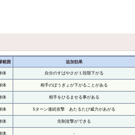
撃範囲
追加効果
単体
自分のすばやさが１段階下がる
単体
相手のぼうぎょが下がることがある
単体
相手をひるませる事がある
単体
5ターン連続攻撃 あたるたび威力があがる
単体
先制攻撃ができる
単体
-