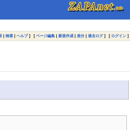
新
|
検索
|
ヘルプ
] [
ページ編集
|
新規作成
|
差分
|
過去ログ
] [
ログイン
]