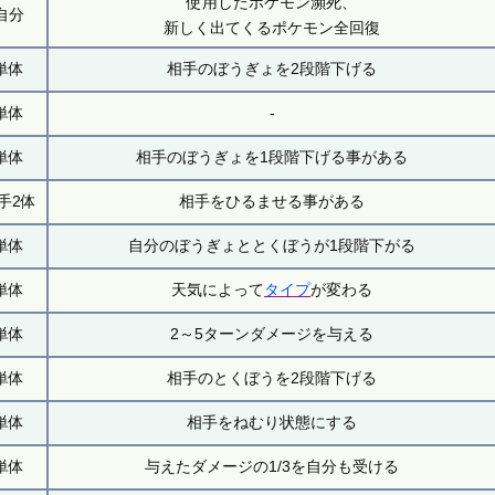
使用したポケモン瀕死、
自分
新しく出てくるポケモン全回復
単体
相手のぼうぎょを2段階下げる
単体
-
単体
相手のぼうぎょを1段階下げる事がある
手2体
相手をひるませる事がある
単体
自分のぼうぎょととくぼうが1段階下がる
単体
天気によって
タイプ
が変わる
単体
2～5ターンダメージを与える
単体
相手のとくぼうを2段階下げる
単体
相手をねむり状態にする
単体
与えたダメージの1/3を自分も受ける