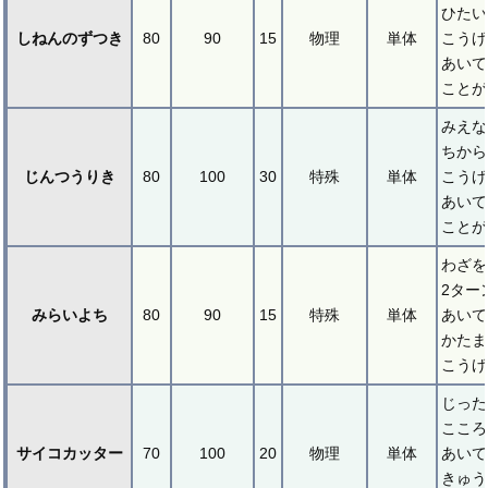
ひたい
しねんのずつき
80
90
15
物理
単体
こうげ
あいて
ことが
みえな
ちから
じんつうりき
80
100
30
特殊
単体
こうげ
あいて
ことが
わざを
2ター
みらいよち
80
90
15
特殊
単体
あいて
かたま
こうげ
じった
こころ
サイコカッター
70
100
20
物理
単体
あいて
きゅう