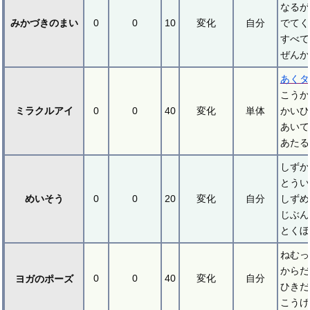
なるが
みかづきのまい
0
0
10
変化
自分
でてく
すべて
ぜんか
あくタ
こうか
ミラクルアイ
0
0
40
変化
単体
かいひ
あいて
あたる
しずか
とうい
めいそう
0
0
20
変化
自分
しずめ
じぶん
とくぼ
ねむっ
からだ
0
0
40
変化
自分
ヨガのポーズ
ひきだ
こうげ