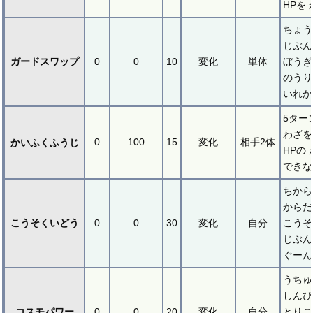
HPを
ちょう
じぶん
ガードスワップ
0
0
10
変化
単体
ぼうぎ
のうり
いれか
5ター
わざを
0
100
15
変化
相手2体
かいふくふうじ
HPの
できな
ちから
からだ
こうそくいどう
0
0
30
変化
自分
こうそ
じぶん
ぐーん
うちゅ
しんぴ
コスモパワー
0
0
20
変化
自分
とりこ