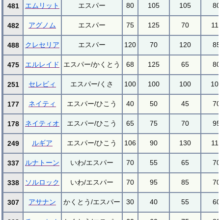
エムリット
エスパー
80
105
105
8
481
アグノム
エスパー
75
125
70
11
482
クレセリア
エスパー
120
70
120
8
488
エルレイド
エスパー/かくとう
68
125
65
8
475
セレビィ
エスパー/くさ
100
100
100
10
251
ネイティ
エスパー/ひこう
40
50
45
7
177
ネイティオ
エスパー/ひこう
65
75
70
9
178
ルギア
エスパー/ひこう
106
90
130
11
249
ルナトーン
いわ/エスパー
70
55
65
7
337
ソルロック
いわ/エスパー
70
95
85
7
338
アサナン
かくとう/エスパー
30
40
55
6
307