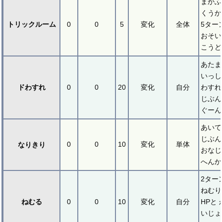
まかふ
くうか
トリックルーム
0
0
5
変化
全体
5ター
おそい
こうど
あたま
いっし
ドわすれ
0
0
20
変化
自分
わすれ
じぶん
ぐーん
あいて
じぶん
0
0
10
変化
単体
なりきり
おな
へんか
2ター
ねむり
ねむる
0
0
10
変化
自分
HPと
いじょ