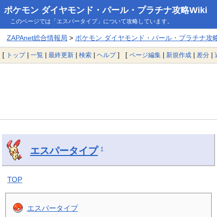
ポケモン ダイヤモンド・パール・プラチナ攻略Wiki
このページでは「エスパータイプ」について攻略しています。
ZAPAnet総合情報局
>
ポケモン ダイヤモンド・パール・プラチナ攻略W
[
トップ
|
一覧
|
最終更新
|
検索
|
ヘルプ
] [
ページ編集
|
新規作成
|
差分
|
エスパータイプ
†
TOP
エスパータイプ