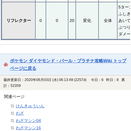
5ター
ふしぎ
リフレクター
0
0
20
変化
全体
あいて
ぶつり
ダメー
ポケモン ダイヤモンド・パール・プラチナ攻略Wiki トップ
ページに戻る
最終更新日：2020年06月03日 (水) 06:13:49
(2257d)
今日：6 昨日：8 累
計：52359
関連ページ
けんきゅういん
わざ
わざマシン04
わざマシン16