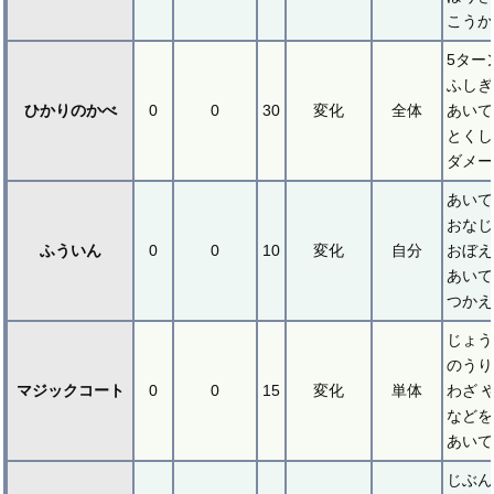
こうか
5ター
ふしぎ
ひかりのかべ
0
0
30
変化
全体
あいて
とくし
ダメー
あいて
おなじ
ふういん
0
0
10
変化
自分
おぼえ
あいて
つかえ
じょう
のうり
マジックコート
0
0
15
変化
単体
わざ 
などを
あいて
じぶん