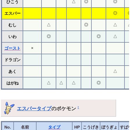
△
◎
◎
ひこう
◎
エスパー
△
◎
△
むし
◎
◎
△
いわ
×
ゴースト
ドラゴン
△
あく
△
△
△
◎
はがね
エスパータイプ
のポケモン
†
No.
名前
タイプ
HP
こうげき
ぼうぎょ
すば