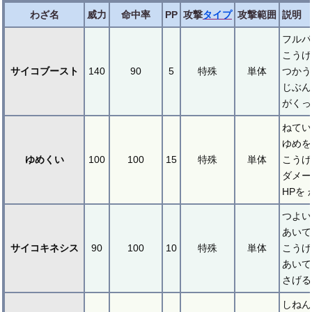
わざ名
威力
命中率
PP
攻撃
タイプ
攻撃範囲
説明
フルパ
こうげ
サイコブースト
140
90
5
特殊
単体
つかう
じぶん
がくっ
ねてい
ゆめを
ゆめくい
100
100
15
特殊
単体
こうげ
ダメー
HPを
つよい
あいて
サイコキネシス
90
100
10
特殊
単体
こうげ
あいて
さげる
しねん