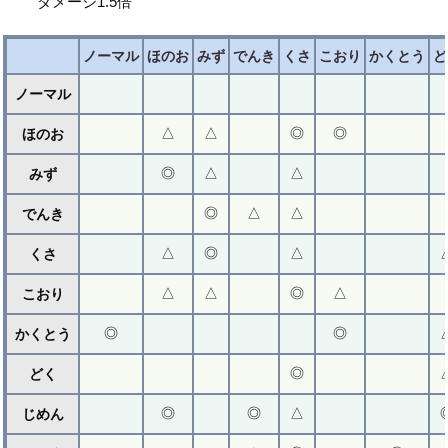
ダメージ1.5倍
ノーマル
ほのお
みず
でんき
くさ
こおり
かくとう
ど
ノーマル
△
△
◎
◎
ほのお
◎
△
△
みず
◎
△
△
でんき
△
◎
△
くさ
△
△
◎
△
こおり
◎
◎
かくとう
◎
どく
◎
◎
△
じめん