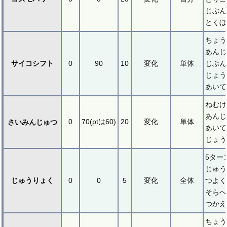
じぶん
とくぼ
ちょう
あんじ
サイコシフト
0
90
10
変化
単体
じぶん
じょう
あいて
ねむけ
あんじ
0
70(ptは60)
20
変化
単体
さいみんじゅつ
あいて
じょう
5ター
じゅう
じゅうりょく
0
0
5
変化
全体
つよく
そらへ
つかえ
ちょう