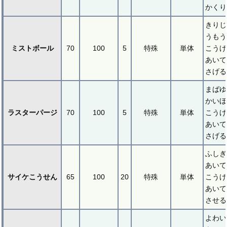
かくり
きりじ
うもう
ミストボール
70
100
5
特殊
単体
こうげ
あいて
さげる
まばゆ
かいほ
ラスターパージ
70
100
5
特殊
単体
こうげ
あいて
さげる
ふしぎ
あいて
サイケこうせん
65
100
20
特殊
単体
こうげ
あいて
させる
よわい