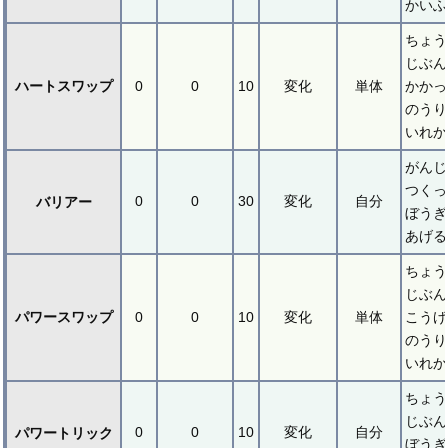
かいふ
ちょう
じぶん
ハートスワップ
0
0
10
変化
単体
かかっ
のうり
いれか
がんじ
つくっ
0
0
30
変化
自分
バリアー
ぼうぎ
あげる
ちょう
じぶん
パワースワップ
0
0
10
変化
単体
こうげ
のうり
いれか
ちょう
じぶん
0
0
10
変化
自分
パワートリック
ぼうぎ