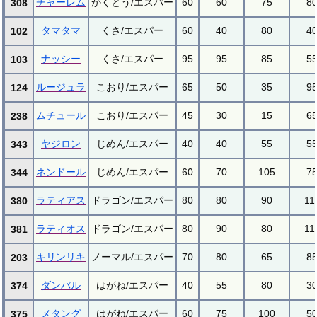
チャーレム
かくとう/エスパー
60
60
75
8
308
タマタマ
くさ/エスパー
60
40
80
4
102
ナッシー
くさ/エスパー
95
95
85
5
103
ルージュラ
こおり/エスパー
65
50
35
9
124
ムチュール
こおり/エスパー
45
30
15
6
238
ヤジロン
じめん/エスパー
40
40
55
5
343
ネンドール
じめん/エスパー
60
70
105
7
344
ラティアス
ドラゴン/エスパー
80
80
90
11
380
ラティオス
ドラゴン/エスパー
80
90
80
11
381
キリンリキ
ノーマル/エスパー
70
80
65
8
203
ダンバル
はがね/エスパー
40
55
80
3
374
メタング
はがね/エスパー
60
75
100
5
375