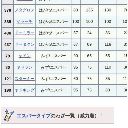
メタグロス
はがね/エスパー
80
135
130
7
376
ジラーチ
はがね/エスパー
100
100
100
10
385
ドーミラー
はがね/エスパー
57
24
86
2
436
ドータクン
はがね/エスパー
67
89
116
3
437
ヤドン
みず/エスパー
90
65
65
1
79
ヤドラン
みず/エスパー
95
75
110
3
80
スターミー
みず/エスパー
60
75
85
11
121
ヤドキング
みず/エスパー
95
75
80
3
199
エスパータイプ
のわざ一覧（威力順）
†