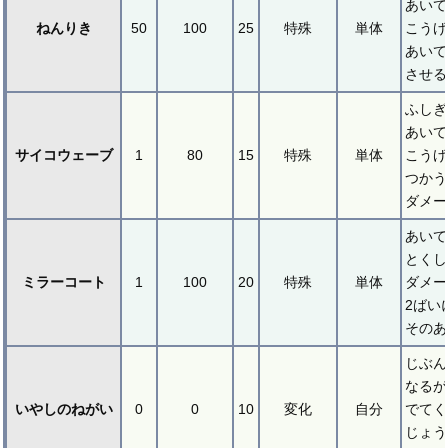
あいて
ねんりき
50
100
25
特殊
単体
こうげ
あいて
させる
ふしぎ
あいて
サイコウェーブ
1
80
15
特殊
単体
こうげ
つかう
ダメー
あいて
とくし
ミラーコート
1
100
20
特殊
単体
ダメー
2ばい
そのあ
じぶん
なるが
いやしのねがい
0
0
10
変化
自分
でてく
じょう