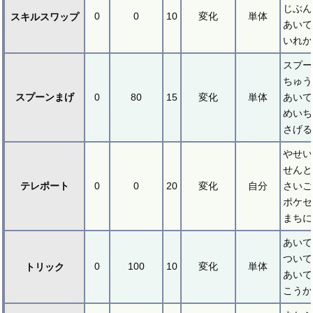
じぶ
0
0
10
変化
単体
スキルスワップ
あい
いれか
スプー
ちゅう
スプーンまげ
0
80
15
変化
単体
あいて
めいち
さげる
やせい
せんと
テレポート
0
0
20
変化
自分
さいご
ポケセ
まちに
あいて
ついて
0
100
10
変化
単体
トリック
あいて
こうか