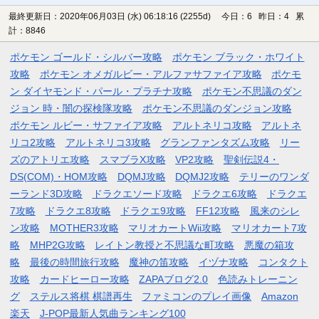
最終更新日：2020年06月03日 (水) 06:18:16
(2255d)
今日：6 昨日：4 累
計：8846
ポケモン ゴールド・シルバー攻略
ポケモン ブラック・ホワイト
攻略
ポケモン オメガルビー・アルファサファイア攻略
ポケモ
ン ダイヤモンド・パール・プラチナ攻略
ポケモン不思議のダン
ジョン 時・闇の探検隊攻略
ポケモン不思議のダンジョン攻略
ポケモン ルビー・サファイア攻略
アルトネリコ攻略
アルトネ
リコ2攻略
アルトネリコ3攻略
グランファンタズム攻略
リー
ズのアトリエ攻略
スマブラX攻略
VP2攻略
聖剣伝説4・
DS(COM)・HOM攻略
DQMJ攻略
DQMJ2攻略
テリーのワンダ
ーランド3D攻略
ドラクエソード攻略
ドラクエ6攻略
ドラクエ
7攻略
ドラクエ8攻略
ドラクエ9攻略
FF12攻略
風来のシレ
ン攻略
MOTHER3攻略
マリオカートWii攻略
マリオカート7攻
略
MHP2G攻略
レイトン教授と不思議な町攻略
悪魔の箱攻
略
最後の時間旅行攻略
魔神の笛攻略
イヅナ攻略
コンタクト
攻略
カードヒーロー攻略
ZAPAブログ2.0
色読みトレーニン
グ
ステルス将棋 棋譜再生
ファミコンのプレイ画像
Amazon
楽天
J-POP最新人気曲ランキング100