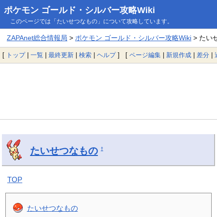
ポケモン ゴールド・シルバー攻略Wiki
このページでは「たいせつなもの」について攻略しています。
ZAPAnet総合情報局
>
ポケモン ゴールド・シルバー攻略Wiki
> たい
[
トップ
|
一覧
|
最終更新
|
検索
|
ヘルプ
] [
ページ編集
|
新規作成
|
差分
|
たいせつなもの
†
TOP
たいせつなもの