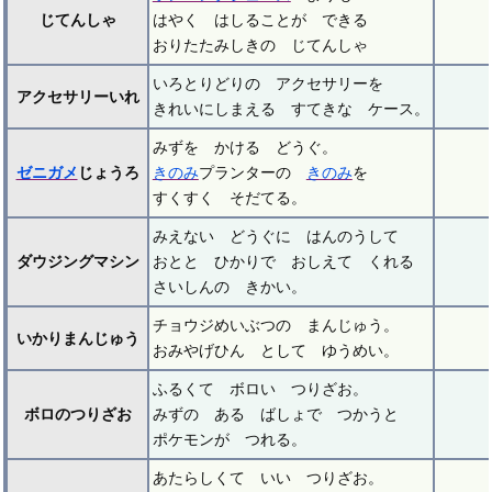
じてんしゃ
はやく はしることが できる
おりたたみしきの じてんしゃ
いろとりどりの アクセサリーを
アクセサリーいれ
きれいにしまえる すてきな ケース。
みずを かける どうぐ。
ゼニガメ
じょうろ
きのみ
プランターの
きのみ
を
すくすく そだてる。
みえない どうぐに はんのうして
ダウジングマシン
おとと ひかりで おしえて くれる
さいしんの きかい。
チョウジめいぶつの まんじゅう。
いかりまんじゅう
おみやげひん として ゆうめい。
ふるくて ボロい つりざお。
ボロのつりざお
みずの ある ばしょで つかうと
ポケモンが つれる。
あたらしくて いい つりざお。