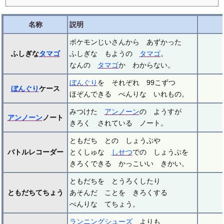
名称
説明
ポケモンじいさんから あずかった
ふしぎな
タマゴ
ふしぎな もようの
タマゴ
。
なんの
タマゴ
か わからない。
ぼんぐり
を それぞれ 99こずつ
ぼんぐり
ケース
ほぞんできる べんりな いれもの。
みつけた
アンノーン
の ようすが
アンノーン
ノート
きろく されている ノート。
ともだち との しょうぶや
バトルレコーダー
とくしゅな
しせつ
での しょうぶを
きろくできる かっこいい きかい。
ともだちを とうろくしたり
ともだちてちょう
あそんだ ことを きろくする
べんりな てちょう。
ランニングシューズ
よりも