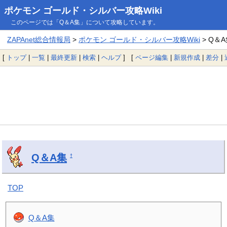
ポケモン ゴールド・シルバー攻略Wiki
このページでは「Q＆A集」について攻略しています。
ZAPAnet総合情報局
>
ポケモン ゴールド・シルバー攻略Wiki
> Q＆
[
トップ
|
一覧
|
最終更新
|
検索
|
ヘルプ
] [
ページ編集
|
新規作成
|
差分
|
Q＆A集
†
TOP
Q＆A集