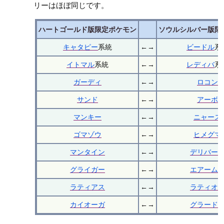
リーはほぼ同じです。
ハートゴールド版限定ポケモン
ソウルシルバー版限
キャタピー
系統
←→
ビードル
系
イトマル
系統
←→
レディバ
系
ガーディ
←→
ロコン
サンド
←→
アーボ
マンキー
←→
ニャース
ゴマゾウ
←→
ヒメグマ
マンタイン
←→
デリバー
グライガー
←→
エアーム
ラティアス
←→
ラティオ
カイオーガ
←→
グラード