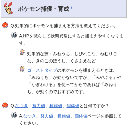
ポケモン捕獲・育成
†
Q.効果的にポケモンを捕まえる方法を教えてください。
A.HPを減らして状態異常にすると捕まえやすくなりま
す。
効果的な技：みねうち、しびれごな、ねむりご
な、きのこのほうし、くさぶえなど
ゴーストタイプ
のポケモンを捕まえるときは、
「みねうち」が効かないですが、「みやぶる」や
「かぎわける」を使ってからであれば「みねう
ち」が効くのでおすすめです。
Q.
なつき
、
努力値
、
種族値
、
個体値
とは何ですか？
A.
なつき
、
努力値
、
種族値
、
個体値
ページを参照して
ください。