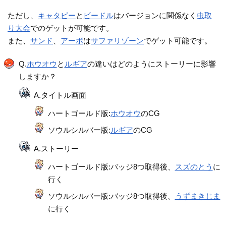
ただし、
キャタピー
と
ビードル
はバージョンに関係なく
虫取
り大会
でのゲットが可能です。
また、
サンド
、
アーボ
は
サファリゾーン
でゲット可能です。
Q.
ホウオウ
と
ルギア
の違いはどのようにストーリーに影響
しますか？
A.タイトル画面
ハートゴールド版:
ホウオウ
のCG
ソウルシルバー版:
ルギア
のCG
A.ストーリー
ハートゴールド版:バッジ8つ取得後、
スズのとう
に
行く
ソウルシルバー版:バッジ8つ取得後、
うずまきじま
に行く