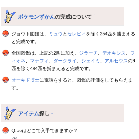
ポケモンずかん
の完成について
†
ジョウト図鑑は、
ミュウ
と
セレビィ
を除く254匹を捕まえる
と完成です。
全国図鑑は、上記の2匹に加え、
ジラーチ
、
デオキシス
、
フ
ィオネ
、
マナフィ
、
ダークライ
、
シェイミ
、
アルセウス
の9
匹を除く484匹を捕まえると完成です。
オーキド博士
に電話をすると、図鑑の評価をしてもらえま
す。
アイテム
探し
†
Q.○○はどこで入手できますか？