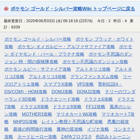
ポケモン ゴールド・シルバー攻略Wiki トップページに戻る
最終更新日：2020年06月03日 (水) 06:18:16
(2257d)
今日：2 昨日：4 累
計：9209
ポケモン ゴールド・シルバー攻略
ポケモン ブラック・ホワイト
攻略
ポケモン オメガルビー・アルファサファイア攻略
ポケモ
ン ダイヤモンド・パール・プラチナ攻略
ポケモン不思議のダン
ジョン 時・闇の探検隊攻略
ポケモン不思議のダンジョン攻略
ポケモン ルビー・サファイア攻略
アルトネリコ攻略
アルトネ
リコ2攻略
アルトネリコ3攻略
グランファンタズム攻略
リー
ズのアトリエ攻略
スマブラX攻略
VP2攻略
聖剣伝説4・
DS(COM)・HOM攻略
DQMJ攻略
DQMJ2攻略
テリーのワンダ
ーランド3D攻略
ドラクエソード攻略
ドラクエ6攻略
ドラクエ
7攻略
ドラクエ8攻略
ドラクエ9攻略
FF12攻略
風来のシレ
ン攻略
MOTHER3攻略
マリオカートWii攻略
マリオカート7攻
略
MHP2G攻略
レイトン教授と不思議な町攻略
悪魔の箱攻
略
最後の時間旅行攻略
魔神の笛攻略
イヅナ攻略
コンタクト
攻略
カードヒーロー攻略
ZAPAブログ2.0
色読みトレーニン