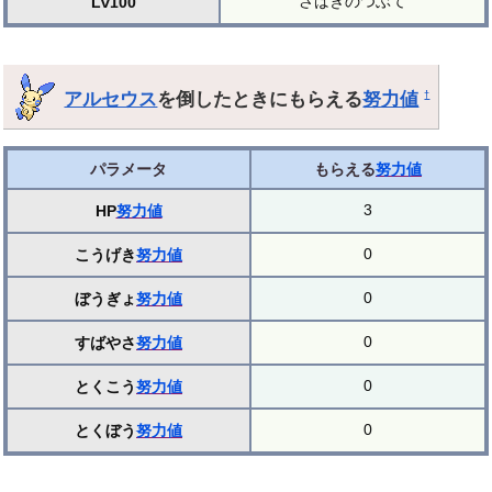
さばきのつぶて
Lv100
アルセウス
を倒したときにもらえる
努力値
†
パラメータ
もらえる
努力値
3
HP
努力値
0
こうげき
努力値
0
ぼうぎょ
努力値
0
すばやさ
努力値
0
とくこう
努力値
0
とくぼう
努力値