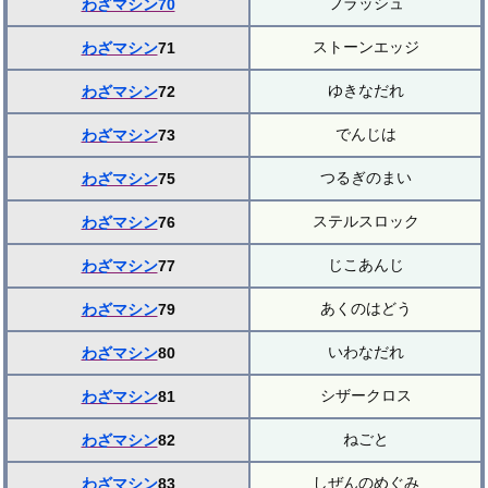
フラッシュ
わざマシン70
ストーンエッジ
わざマシン
71
ゆきなだれ
わざマシン
72
でんじは
わざマシン
73
つるぎのまい
わざマシン
75
ステルスロック
わざマシン
76
じこあんじ
わざマシン
77
あくのはどう
わざマシン
79
いわなだれ
わざマシン
80
シザークロス
わざマシン
81
ねごと
わざマシン
82
しぜんのめぐみ
わざマシン
83