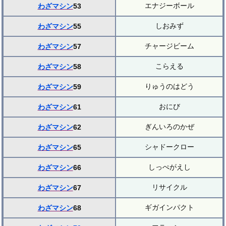
エナジーボール
わざマシン
53
しおみず
わざマシン
55
チャージビーム
わざマシン
57
こらえる
わざマシン
58
りゅうのはどう
わざマシン
59
おにび
わざマシン
61
ぎんいろのかぜ
わざマシン
62
シャドークロー
わざマシン
65
しっぺがえし
わざマシン
66
リサイクル
わざマシン
67
ギガインパクト
わざマシン
68