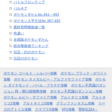
バトルフロンティア
パルキア
ポケモンずかんNo.451～493
ポケモン入手方法No.387-493
最終形態種族値一覧
色違い
全国版ポケモンずかん
総合種族値ランキング
伝説・幻のポケモン
伝説のポケモン
ポケモン ゴールド・シルバー攻略
ポケモン ブラック・ホワイト
攻略
ポケモン オメガルビー・アルファサファイア攻略
ポケモ
ン ダイヤモンド・パール・プラチナ攻略
ポケモン不思議のダン
ジョン 時・闇の探検隊攻略
ポケモン不思議のダンジョン攻略
ポケモン ルビー・サファイア攻略
アルトネリコ攻略
アルトネ
リコ2攻略
アルトネリコ3攻略
グランファンタズム攻略
リー
ズのアトリエ攻略
スマブラX攻略
VP2攻略
聖剣伝説4・