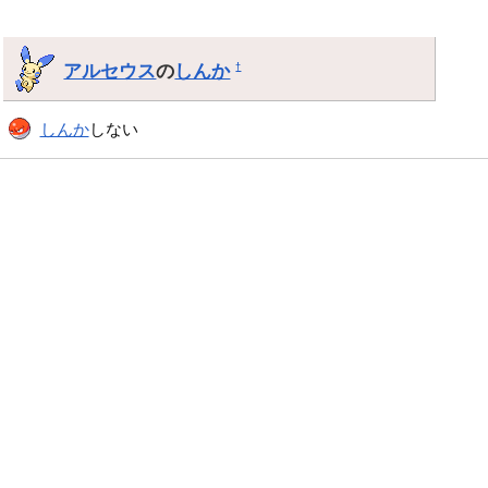
アルセウス
の
しんか
†
しんか
しない