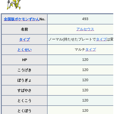
493
全国版ポケモンずかん
No.
アルセウス
名前
ノーマル(持たせたプレートで
タイプ
は変
タイプ
マルチ
タイプ
とくせい
120
HP
120
こうげき
120
ぼうぎょ
120
すばやさ
120
とくこう
120
とくぼう