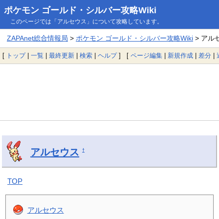
ポケモン ゴールド・シルバー攻略Wiki
このページでは「アルセウス」について攻略しています。
ZAPAnet総合情報局
>
ポケモン ゴールド・シルバー攻略Wiki
> アル
[
トップ
|
一覧
|
最終更新
|
検索
|
ヘルプ
] [
ページ編集
|
新規作成
|
差分
|
アルセウス
†
TOP
アルセウス