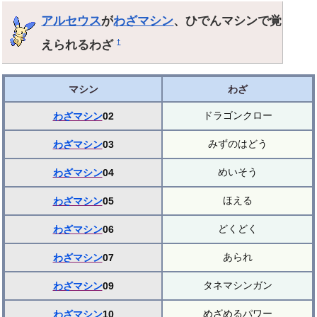
アルセウス
が
わざマシン
、ひでんマシンで覚
えられるわざ
†
マシン
わざ
ドラゴンクロー
わざマシン
02
みずのはどう
わざマシン
03
めいそう
わざマシン
04
ほえる
わざマシン
05
どくどく
わざマシン
06
あられ
わざマシン
07
タネマシンガン
わざマシン
09
めざめるパワー
わざマシン
10