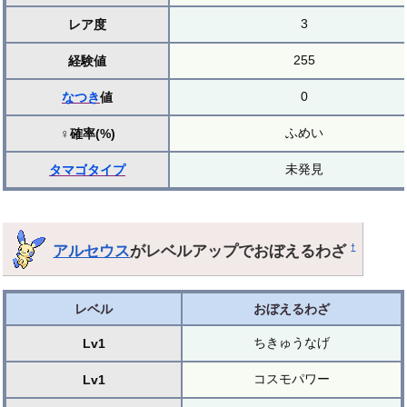
3
レア度
255
経験値
0
なつき
値
ふめい
♀確率(%)
未発見
タマゴ
タイプ
アルセウス
がレベルアップでおぼえるわざ
†
レベル
おぼえるわざ
ちきゅうなげ
Lv1
コスモパワー
Lv1