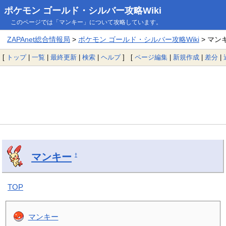
ポケモン ゴールド・シルバー攻略Wiki
このページでは「マンキー」について攻略しています。
ZAPAnet総合情報局
>
ポケモン ゴールド・シルバー攻略Wiki
> マン
[
トップ
|
一覧
|
最終更新
|
検索
|
ヘルプ
] [
ページ編集
|
新規作成
|
差分
|
マンキー
†
TOP
マンキー