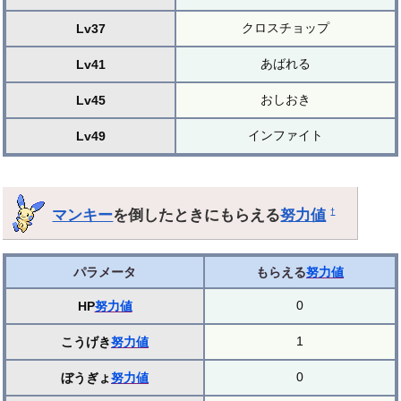
クロスチョップ
Lv37
あばれる
Lv41
おしおき
Lv45
インファイト
Lv49
マンキー
を倒したときにもらえる
努力値
†
パラメータ
もらえる
努力値
0
HP
努力値
1
こうげき
努力値
0
ぼうぎょ
努力値