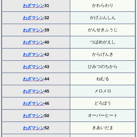
かわらわり
わざマシン
31
かげぶんしん
わざマシン
32
がんせきふうじ
わざマシン
39
つばめがえし
わざマシン
40
からげんき
わざマシン
42
ひみつのちから
わざマシン
43
ねむる
わざマシン
44
メロメロ
わざマシン
45
どろぼう
わざマシン
46
オーバーヒート
わざマシン
50
きあいだま
わざマシン
52