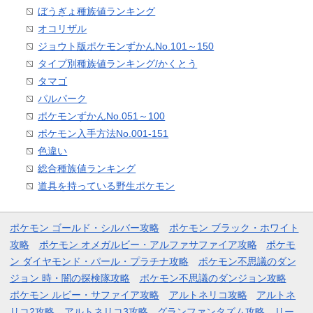
ぼうぎょ種族値ランキング
オコリザル
ジョウト版ポケモンずかんNo.101～150
タイプ別種族値ランキング/かくとう
タマゴ
パルパーク
ポケモンずかんNo.051～100
ポケモン入手方法No.001-151
色違い
総合種族値ランキング
道具を持っている野生ポケモン
ポケモン ゴールド・シルバー攻略
ポケモン ブラック・ホワイト
攻略
ポケモン オメガルビー・アルファサファイア攻略
ポケモ
ン ダイヤモンド・パール・プラチナ攻略
ポケモン不思議のダン
ジョン 時・闇の探検隊攻略
ポケモン不思議のダンジョン攻略
ポケモン ルビー・サファイア攻略
アルトネリコ攻略
アルトネ
リコ2攻略
アルトネリコ3攻略
グランファンタズム攻略
リー