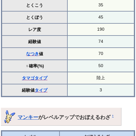
35
とくこう
45
とくぼう
190
レア度
74
経験値
70
なつき
値
50
♀確率(%)
陸上
タマゴ
タイプ
3
経験値
タイプ
マンキー
がレベルアップでおぼえるわざ
†