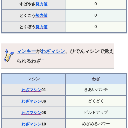
0
すばやさ
努力値
0
とくこう
努力値
0
とくぼう
努力値
マンキー
が
わざマシン
、ひでんマシンで覚え
られるわざ
†
マシン
わざ
きあいパンチ
わざマシン
01
どくどく
わざマシン
06
ビルドアップ
わざマシン
08
めざめるパワー
わざマシン
10