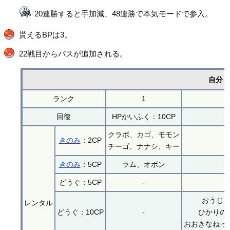
20連勝すると手加減、48連勝で本気モードで参入。
貰えるBPは3。
22戦目からパスが追加される。
自分
ランク
1
回復
HPかいふく：10CP
クラボ、カゴ、モモン
きのみ
：2CP
チーゴ、ナナシ、キー
きのみ
：5CP
ラム、オボン
どうぐ：5CP
-
おうじ
レンタル
どうぐ：10CP
-
ひかりの
おおきなねっ