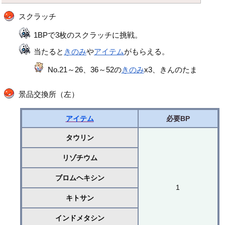
スクラッチ
1BPで3枚のスクラッチに挑戦。
当たると
きのみ
や
アイテム
がもらえる。
No.21～26、36～52の
きのみ
x3、きんのたま
景品交換所（左）
アイテム
必要BP
タウリン
リゾチウム
ブロムヘキシン
1
キトサン
インドメタシン