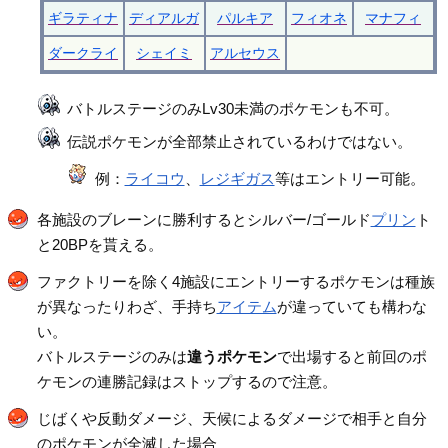
ギラティナ
ディアルガ
パルキア
フィオネ
マナフィ
ダークライ
シェイミ
アルセウス
バトルステージのみLv30未満のポケモンも不可。
伝説ポケモンが全部禁止されているわけではない。
例：
ライコウ
、
レジギガス
等はエントリー可能。
各施設のブレーンに勝利するとシルバー/ゴールド
プリン
ト
と20BPを貰える。
ファクトリーを除く4施設にエントリーするポケモンは種族
が異なったりわざ、手持ち
アイテム
が違っていても構わな
い。
バトルステージのみは
違うポケモン
で出場すると前回のポ
ケモンの連勝記録はストップするので注意。
じばくや反動ダメージ、天候によるダメージで相手と自分
のポケモンが全滅した場合