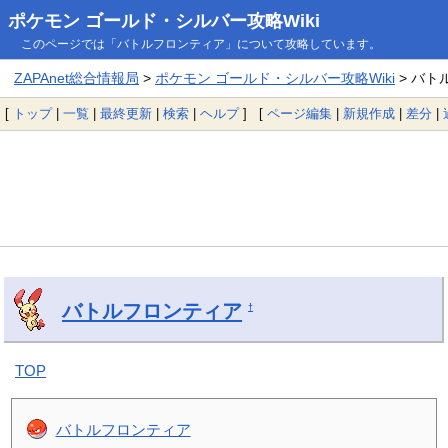
ポケモン ゴールド・シルバー攻略Wiki
このページでは「バトルフロンティア」について攻略しています。
ZAPAnet総合情報局
>
ポケモン ゴールド・シルバー攻略Wiki
> バト
[
トップ
|
一覧
|
最終更新
|
検索
|
ヘルプ
] [
ページ編集
|
新規作成
|
差分
|
バトルフロンティア
†
TOP
バトルフロンティア