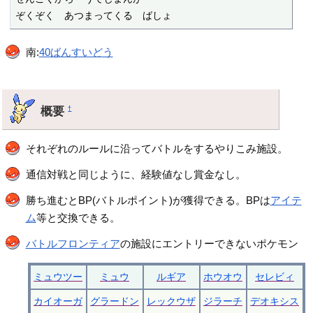
ぞくぞく　あつまってくる　ばしょ
南:
40ばんすいどう
概要
†
それぞれのルールに沿ってバトルをするやりこみ施設。
通信対戦と同じように、経験値なし賞金なし。
勝ち進むとBP(バトルポイント)が獲得できる。BPは
アイテ
ム
等と交換できる。
バトルフロンティア
の施設にエントリーできないポケモン
ミュウツー
ミュウ
ルギア
ホウオウ
セレビィ
カイオーガ
グラードン
レックウザ
ジラーチ
デオキシス