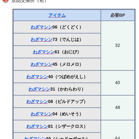
景品交換所（右）
アイテム
必要BP
わざマシン
06（どくどく）
わざマシン
73（でんじは）
32
わざマシン
61（おにび）
わざマシン
45（メロメロ）
わざマシン
40（つばめがえし）
40
わざマシン
31（かわらわり）
わざマシン
08（ビルドアップ）
48
わざマシン
04（めいそう）
わざマシン
81（シザークロス）
64
わざマシン
30（シャドーボール）