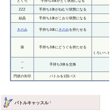
どくろ
手持ち3体がどく状態になる
ZZZ
手持ち1体がねむり状態になる
結晶
手持ち1体がこおり状態になる
きのみ
手持ち3体に
きのみ
を持たせる
袋
手持ち3体にどうぐを持たせる
くろいヘド
→
手持ち3体を交換
←
円状の矢印
バトルを1回パス
バトルキャッスル
†