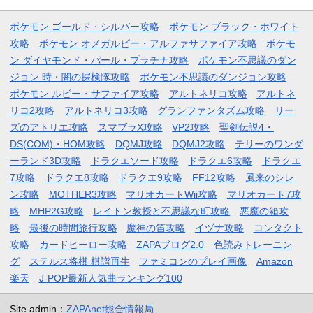
ポケモン ゴールド・シルバー攻略
ポケモン ブラック・ホワイト
攻略
ポケモン オメガルビー・アルファサファイア攻略
ポケモ
ン ダイヤモンド・パール・プラチナ攻略
ポケモン不思議のダン
ジョン 時・闇の探検隊攻略
ポケモン不思議のダンジョン攻略
ポケモン ルビー・サファイア攻略
アルトネリコ攻略
アルトネ
リコ2攻略
アルトネリコ3攻略
グランファンタズム攻略
リー
ズのアトリエ攻略
スマブラX攻略
VP2攻略
聖剣伝説4・
DS(COM)・HOM攻略
DQMJ攻略
DQMJ2攻略
テリーのワンダ
ーランド3D攻略
ドラクエソード攻略
ドラクエ6攻略
ドラクエ
7攻略
ドラクエ8攻略
ドラクエ9攻略
FF12攻略
風来のシレ
ン攻略
MOTHER3攻略
マリオカートWii攻略
マリオカート7攻
略
MHP2G攻略
レイトン教授と不思議な町攻略
悪魔の箱攻
略
最後の時間旅行攻略
魔神の笛攻略
イヅナ攻略
コンタクト
攻略
カードヒーロー攻略
ZAPAブログ2.0
色読みトレーニン
グ
ステルス将棋 棋譜再生
ファミコンのプレイ画像
Amazon
楽天
J-POP最新人気曲ランキング100
Site admin：
ZAPAnet総合情報局