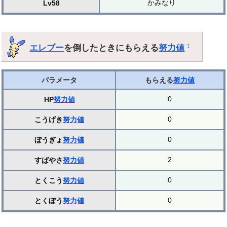
かみなり
Lv58
エレブー
を倒したときにもらえる
努力値
†
パラメータ
もらえる
努力値
0
HP
努力値
0
こうげき
努力値
0
ぼうぎょ
努力値
2
すばやさ
努力値
0
とくこう
努力値
0
とくぼう
努力値