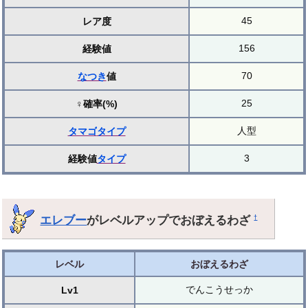
45
レア度
156
経験値
70
なつき
値
25
♀確率(%)
人型
タマゴ
タイプ
3
経験値
タイプ
エレブー
がレベルアップでおぼえるわざ
†
レベル
おぼえるわざ
でんこうせっか
Lv1