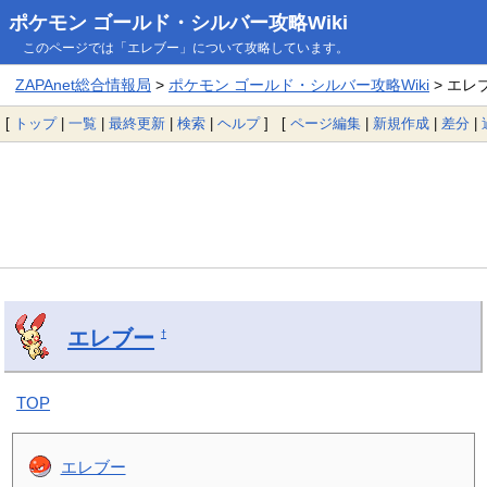
ポケモン ゴールド・シルバー攻略Wiki
このページでは「エレブー」について攻略しています。
ZAPAnet総合情報局
>
ポケモン ゴールド・シルバー攻略Wiki
> エレ
[
トップ
|
一覧
|
最終更新
|
検索
|
ヘルプ
] [
ページ編集
|
新規作成
|
差分
|
エレブー
†
TOP
エレブー