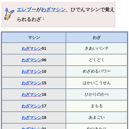
エレブー
が
わざマシン
、ひでんマシンで覚え
られるわざ
†
マシン
わざ
きあいパンチ
わざマシン
01
どくどく
わざマシン
06
めざめるパワー
わざマシン
10
はかいこうせん
わざマシン
15
ひかりのかべ
わざマシン
16
まもる
わざマシン
17
あまごい
わざマシン
18
やつあたり