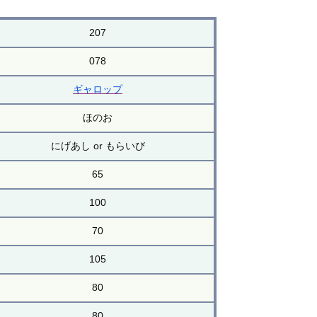
207
078
ギャロップ
ほのお
にげあし or もらいび
65
100
70
105
80
80