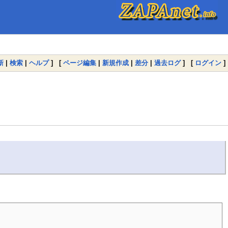
新
|
検索
|
ヘルプ
] [
ページ編集
|
新規作成
|
差分
|
過去ログ
] [
ログイン
]