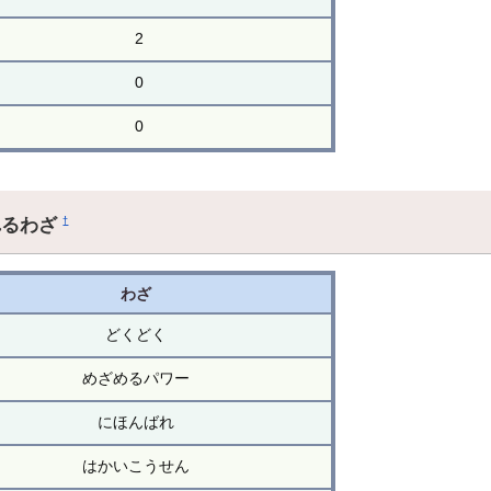
2
0
0
れるわざ
†
わざ
どくどく
めざめるパワー
にほんばれ
はかいこうせん