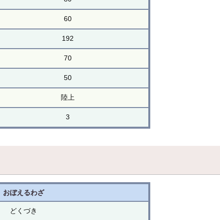
60
192
70
50
陸上
3
おぼえるわざ
どくづき