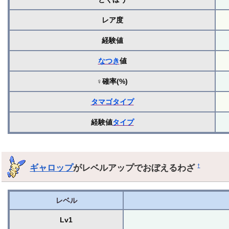
レア度
経験値
なつき
値
♀確率(%)
タマゴ
タイプ
経験値
タイプ
ギャロップ
がレベルアップでおぼえるわざ
†
レベル
Lv1