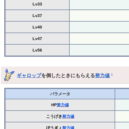
Lv33
Lv37
Lv40
Lv47
Lv56
ギャロップ
を倒したときにもらえる
努力値
†
パラメータ
HP
努力値
こうげき
努力値
ぼうぎょ
努力値