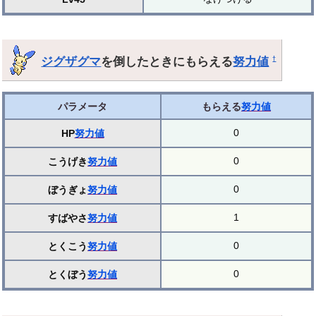
ジグザグマ
を倒したときにもらえる
努力値
†
パラメータ
もらえる
努力値
0
HP
努力値
0
こうげき
努力値
0
ぼうぎょ
努力値
1
すばやさ
努力値
0
とくこう
努力値
0
とくぼう
努力値