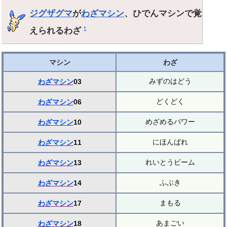
ジグザグマ
が
わざマシン
、ひでんマシンで覚
えられるわざ
†
マシン
わざ
みずのはどう
わざマシン
03
どくどく
わざマシン
06
めざめるパワー
わざマシン
10
にほんばれ
わざマシン
11
れいとうビーム
わざマシン
13
ふぶき
わざマシン
14
まもる
わざマシン
17
あまごい
わざマシン
18