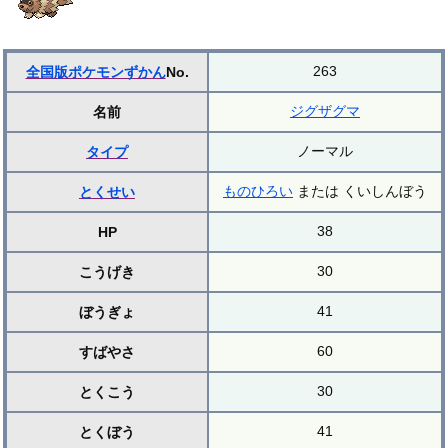
263
全国版ポケモンずかん
No.
ジグザグマ
名前
ノーマル
タイプ
ものひろい
または くいしんぼう
とくせい
38
HP
30
こうげき
41
ぼうぎょ
60
すばやさ
30
とくこう
41
とくぼう