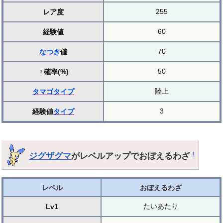
255
レア度
60
経験値
70
なつき
値
50
♀確率(%)
陸上
タマゴ
タイプ
3
経験値
タイプ
ジグザグマ
がレベルアップでおぼえるわざ
†
レベル
おぼえるわざ
たいあたり
Lv1