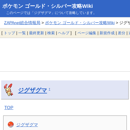
ポケモン ゴールド・シルバー攻略Wiki
このページでは「ジグザグマ」について攻略しています。
ZAPAnet総合情報局
>
ポケモン ゴールド・シルバー攻略Wiki
> ジグ
[
トップ
|
一覧
|
最終更新
|
検索
|
ヘルプ
] [
ページ編集
|
新規作成
|
差分
|
ジグザグマ
†
TOP
ジグザグマ