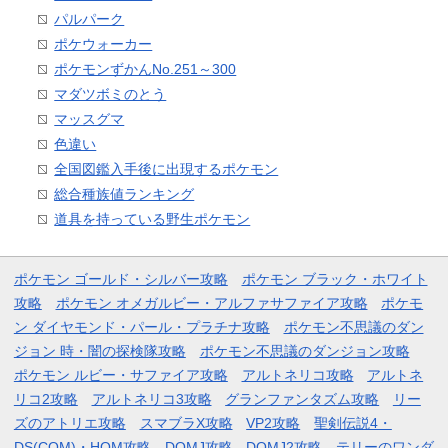
パルパーク
ポケウォーカー
ポケモンずかんNo.251～300
マダツボミのとう
マッスグマ
色違い
全国図鑑入手後に出現するポケモン
総合種族値ランキング
道具を持っている野生ポケモン
ポケモン ゴールド・シルバー攻略
ポケモン ブラック・ホワイト
攻略
ポケモン オメガルビー・アルファサファイア攻略
ポケモ
ン ダイヤモンド・パール・プラチナ攻略
ポケモン不思議のダン
ジョン 時・闇の探検隊攻略
ポケモン不思議のダンジョン攻略
ポケモン ルビー・サファイア攻略
アルトネリコ攻略
アルトネ
リコ2攻略
アルトネリコ3攻略
グランファンタズム攻略
リー
ズのアトリエ攻略
スマブラX攻略
VP2攻略
聖剣伝説4・
DS(COM)・HOM攻略
DQMJ攻略
DQMJ2攻略
テリーのワンダ