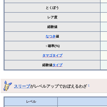
とくぼう
レア度
経験値
なつき
値
♀確率(%)
タマゴ
タイプ
経験値
タイプ
スリープ
がレベルアップでおぼえるわざ
†
レベル