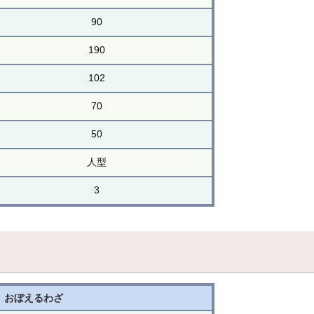
90
190
102
70
50
人型
3
おぼえるわざ