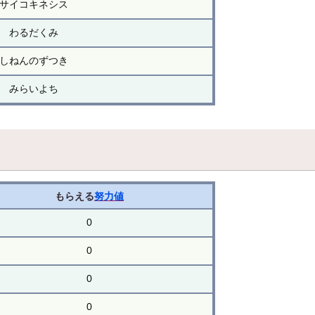
サイコキネシス
わるだくみ
しねんのずつき
みらいよち
もらえる
努力値
0
0
0
0