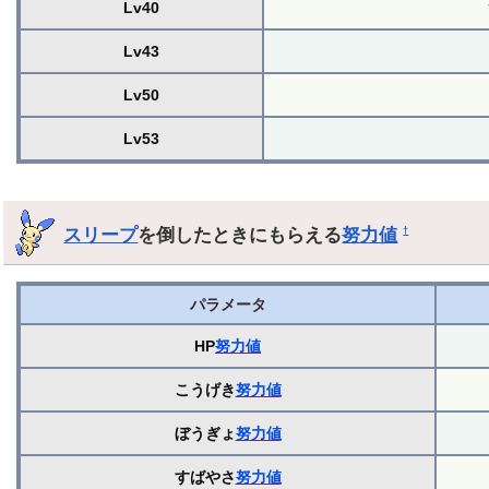
Lv40
Lv43
Lv50
Lv53
スリープ
を倒したときにもらえる
努力値
†
パラメータ
HP
努力値
こうげき
努力値
ぼうぎょ
努力値
すばやさ
努力値