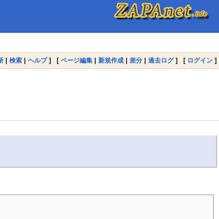
新
|
検索
|
ヘルプ
] [
ページ編集
|
新規作成
|
差分
|
過去ログ
] [
ログイン
]