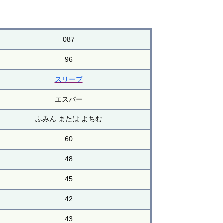
087
96
スリープ
エスパー
ふみん または よちむ
60
48
45
42
43