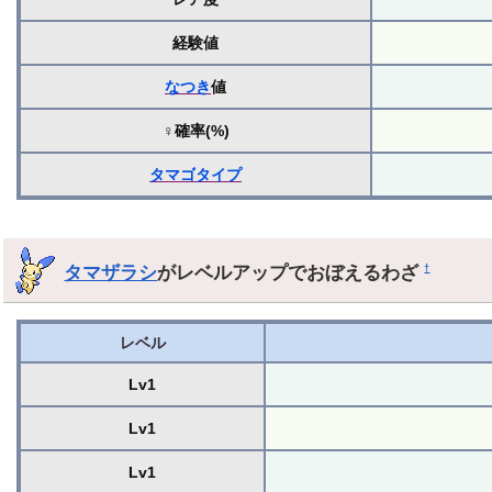
経験値
なつき
値
♀確率(%)
タマゴ
タイプ
タマザラシ
がレベルアップでおぼえるわざ
†
レベル
Lv1
Lv1
Lv1