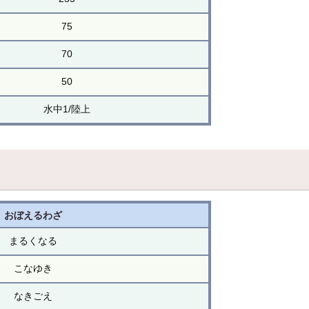
75
70
50
水中1/陸上
おぼえるわざ
まるくなる
こなゆき
なきごえ