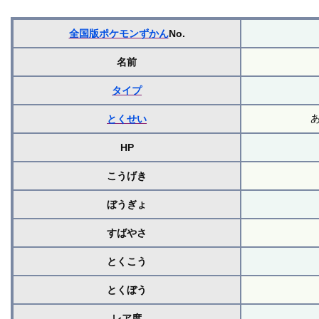
全国版ポケモンずかん
No.
名前
タイプ
とくせい
HP
こうげき
ぼうぎょ
すばやさ
とくこう
とくぼう
レア度