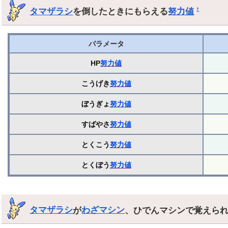
タマザラシ
を倒したときにもらえる
努力値
†
パラメータ
HP
努力値
こうげき
努力値
ぼうぎょ
努力値
すばやさ
努力値
とくこう
努力値
とくぼう
努力値
タマザラシ
が
わざマシン
、ひでんマシンで覚えら