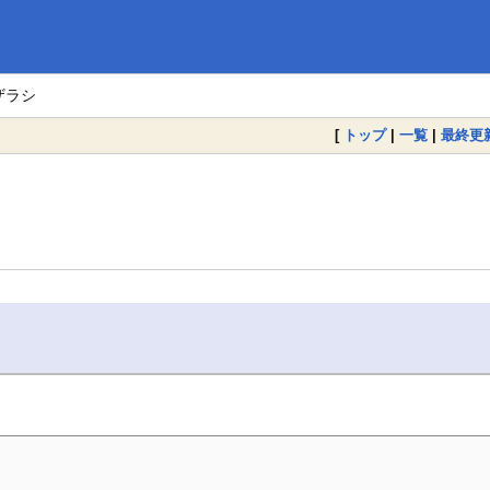
ザラシ
[
トップ
|
一覧
|
最終更