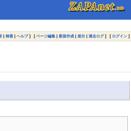
新
|
検索
|
ヘルプ
] [
ページ編集
|
新規作成
|
差分
|
過去ログ
] [
ログイン
]