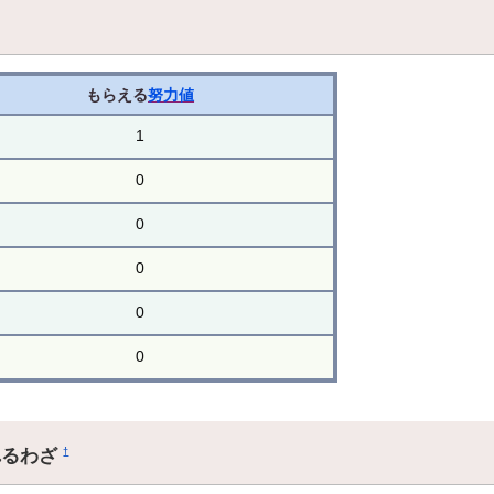
もらえる
努力値
1
0
0
0
0
0
れるわざ
†