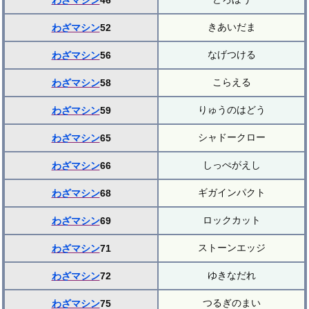
わざマシン
46
きあいだま
わざマシン
52
なげつける
わざマシン
56
こらえる
わざマシン
58
りゅうのはどう
わざマシン
59
シャドークロー
わざマシン
65
しっぺがえし
わざマシン
66
ギガインパクト
わざマシン
68
ロックカット
わざマシン
69
ストーンエッジ
わざマシン
71
ゆきなだれ
わざマシン
72
つるぎのまい
わざマシン
75