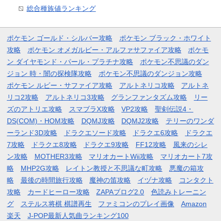
総合種族値ランキング
ポケモン ゴールド・シルバー攻略
ポケモン ブラック・ホワイト
攻略
ポケモン オメガルビー・アルファサファイア攻略
ポケモ
ン ダイヤモンド・パール・プラチナ攻略
ポケモン不思議のダン
ジョン 時・闇の探検隊攻略
ポケモン不思議のダンジョン攻略
ポケモン ルビー・サファイア攻略
アルトネリコ攻略
アルトネ
リコ2攻略
アルトネリコ3攻略
グランファンタズム攻略
リー
ズのアトリエ攻略
スマブラX攻略
VP2攻略
聖剣伝説4・
DS(COM)・HOM攻略
DQMJ攻略
DQMJ2攻略
テリーのワンダ
ーランド3D攻略
ドラクエソード攻略
ドラクエ6攻略
ドラクエ
7攻略
ドラクエ8攻略
ドラクエ9攻略
FF12攻略
風来のシレ
ン攻略
MOTHER3攻略
マリオカートWii攻略
マリオカート7攻
略
MHP2G攻略
レイトン教授と不思議な町攻略
悪魔の箱攻
略
最後の時間旅行攻略
魔神の笛攻略
イヅナ攻略
コンタクト
攻略
カードヒーロー攻略
ZAPAブログ2.0
色読みトレーニン
グ
ステルス将棋 棋譜再生
ファミコンのプレイ画像
Amazon
楽天
J-POP最新人気曲ランキング100