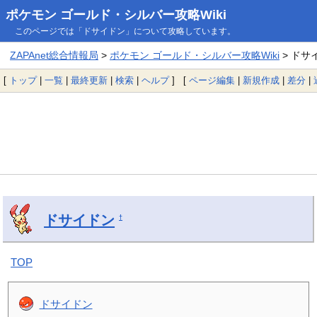
ポケモン ゴールド・シルバー攻略Wiki
このページでは「ドサイドン」について攻略しています。
ZAPAnet総合情報局
>
ポケモン ゴールド・シルバー攻略Wiki
> ドサ
[
トップ
|
一覧
|
最終更新
|
検索
|
ヘルプ
] [
ページ編集
|
新規作成
|
差分
|
ドサイドン
†
TOP
ドサイドン