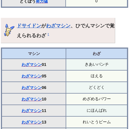
0
とくぼう
努力値
ドサイドン
が
わざマシン
、ひでんマシンで覚
えられるわざ
†
マシン
わざ
きあいパンチ
わざマシン
01
ほえる
わざマシン
05
どくどく
わざマシン
06
めざめるパワー
わざマシン
10
にほんばれ
わざマシン
11
れいとうビーム
わざマシン
13