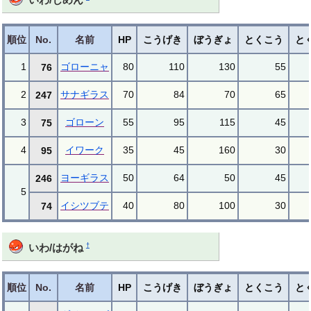
順位
No.
名前
HP
こうげき
ぼうぎょ
とくこう
と
1
ゴローニャ
80
110
130
55
76
2
サナギラス
70
84
70
65
247
3
ゴローン
55
95
115
45
75
4
イワーク
35
45
160
30
95
ヨーギラス
50
64
50
45
246
5
イシツブテ
40
80
100
30
74
†
いわ/はがね
順位
No.
名前
HP
こうげき
ぼうぎょ
とくこう
と