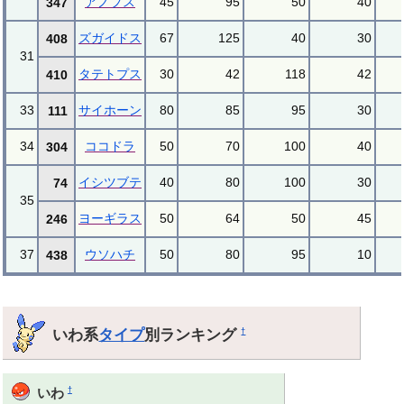
アノプス
45
95
50
40
347
ズガイドス
67
125
40
30
408
31
タテトプス
30
42
118
42
410
33
サイホーン
80
85
95
30
111
34
ココドラ
50
70
100
40
304
イシツブテ
40
80
100
30
74
35
ヨーギラス
50
64
50
45
246
37
ウソハチ
50
80
95
10
438
いわ系
タイプ
別ランキング
†
†
いわ