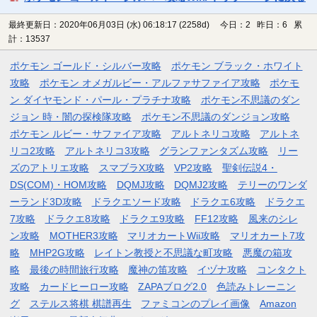
最終更新日：2020年06月03日 (水) 06:18:17
(2258d)
今日：2 昨日：6 累
計：13537
ポケモン ゴールド・シルバー攻略
ポケモン ブラック・ホワイト
攻略
ポケモン オメガルビー・アルファサファイア攻略
ポケモ
ン ダイヤモンド・パール・プラチナ攻略
ポケモン不思議のダン
ジョン 時・闇の探検隊攻略
ポケモン不思議のダンジョン攻略
ポケモン ルビー・サファイア攻略
アルトネリコ攻略
アルトネ
リコ2攻略
アルトネリコ3攻略
グランファンタズム攻略
リー
ズのアトリエ攻略
スマブラX攻略
VP2攻略
聖剣伝説4・
DS(COM)・HOM攻略
DQMJ攻略
DQMJ2攻略
テリーのワンダ
ーランド3D攻略
ドラクエソード攻略
ドラクエ6攻略
ドラクエ
7攻略
ドラクエ8攻略
ドラクエ9攻略
FF12攻略
風来のシレ
ン攻略
MOTHER3攻略
マリオカートWii攻略
マリオカート7攻
略
MHP2G攻略
レイトン教授と不思議な町攻略
悪魔の箱攻
略
最後の時間旅行攻略
魔神の笛攻略
イヅナ攻略
コンタクト
攻略
カードヒーロー攻略
ZAPAブログ2.0
色読みトレーニン
グ
ステルス将棋 棋譜再生
ファミコンのプレイ画像
Amazon