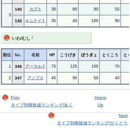
カブト
30
80
90
55
140
3
オムナイト
35
40
100
90
138
†
いわ/むし
順位
No.
名前
HP
こうげき
ぼうぎょ
とくこう
と
1
アーマルド
75
125
100
70
348
2
アノプス
45
95
50
40
347
Prev
Home
タイプ別種族値ランキング/あく
Up
Next
タイプ別種族値ランキング/かくとう