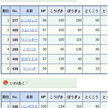
順位
No.
名前
HP
こうげき
ぼうぎょ
とくこう
と
1
レジロック
80
100
200
50
377
2
ラムパルド
97
165
60
65
409
3
ウソッキー
70
100
115
30
185
4
ノズパス
30
45
135
45
299
5
ズガイドス
67
125
40
30
408
6
ウソハチ
50
80
95
10
438
†
いわ/あく
順位
No.
名前
HP
こうげき
ぼうぎょ
とくこう
と
1
バンギラス
100
134
110
95
248