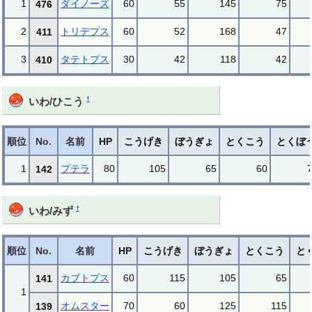
1
ダイノーズ
60
55
145
75
476
2
トリデプス
60
52
168
47
411
3
タテトプス
30
42
118
42
410
†
いわ/ひこう
順位
No.
名前
HP
こうげき
ぼうぎょ
とくこう
とくぼ
1
プテラ
80
105
65
60
142
†
いわ/みず
順位
No.
名前
HP
こうげき
ぼうぎょ
とくこう
と
カブトプス
60
115
105
65
141
1
オムスター
70
60
125
115
139