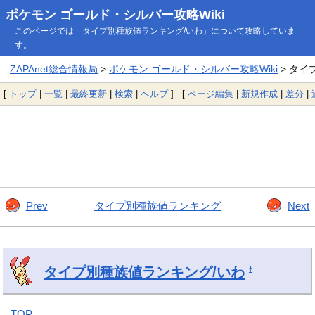
ポケモン ゴールド・シルバー攻略Wiki
このページでは「タイプ別種族値ランキング/いわ」について攻略していま
す。
ZAPAnet総合情報局
>
ポケモン ゴールド・シルバー攻略Wiki
> タイ
[
トップ
|
一覧
|
最終更新
|
検索
|
ヘルプ
] [
ページ編集
|
新規作成
|
差分
|
Prev
タイプ別種族値ランキング
Next
タイプ別種族値ランキング/いわ
†
TOP