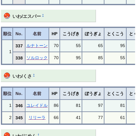
†
いわ/エスパー
順位
No.
名前
HP
こうげき
ぼうぎょ
とくこう
と
ルナトーン
70
55
65
95
337
1
ソルロック
70
95
85
55
338
†
いわ/くさ
順位
No.
名前
HP
こうげき
ぼうぎょ
とくこう
と
1
ユレイドル
86
81
97
81
346
2
リリーラ
66
41
77
61
345
†
いわ/じめん