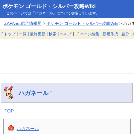
ポケモン ゴールド・シルバー攻略Wiki
このページでは「ハガネール」について攻略しています。
ZAPAnet総合情報局
>
ポケモン ゴールド・シルバー攻略Wiki
> ハガ
[
トップ
|
一覧
|
最終更新
|
検索
|
ヘルプ
] [
ページ編集
|
新規作成
|
差分
|
ハガネール
†
TOP
ハガネール