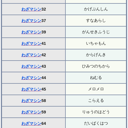
かげぶんしん
わざマシン
32
すなあらし
わざマシン
37
がんせきふうじ
わざマシン
39
いちゃもん
わざマシン
41
からげんき
わざマシン
42
ひみつのちから
わざマシン
43
ねむる
わざマシン
44
メロメロ
わざマシン
45
こらえる
わざマシン
58
りゅうのはどう
わざマシン
59
だいばくはつ
わざマシン
64