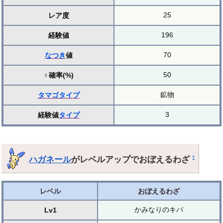
25
レア度
196
経験値
70
なつき
値
50
♀確率(%)
鉱物
タマゴ
タイプ
3
経験値
タイプ
ハガネール
がレベルアップでおぼえるわざ
†
レベル
おぼえるわざ
かみなりのキバ
Lv1