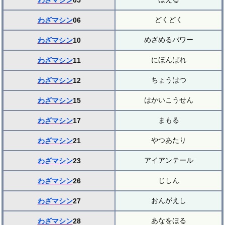
わざマシン
05
どくどく
わざマシン
06
めざめるパワー
わざマシン
10
にほんばれ
わざマシン
11
ちょうはつ
わざマシン
12
はかいこうせん
わざマシン
15
まもる
わざマシン
17
やつあたり
わざマシン
21
アイアンテール
わざマシン
23
じしん
わざマシン
26
おんがえし
わざマシン
27
あなをほる
わざマシン
28