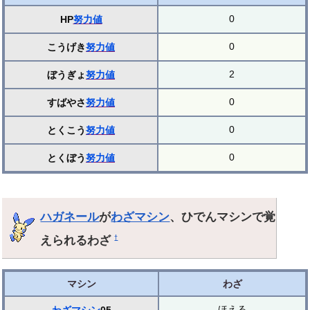
0
HP
努力値
0
こうげき
努力値
2
ぼうぎょ
努力値
0
すばやさ
努力値
0
とくこう
努力値
0
とくぼう
努力値
ハガネール
が
わざマシン
、ひでんマシンで覚
えられるわざ
†
マシン
わざ
ほえる