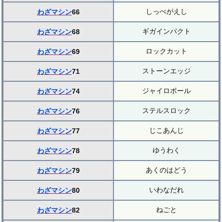
しっぺがえし
わざマシン
66
ギガインパクト
わざマシン
68
ロックカット
わざマシン
69
ストーンエッジ
わざマシン
71
ジャイロボール
わざマシン
74
ステルスロック
わざマシン
76
じこあんじ
わざマシン
77
ゆうわく
わざマシン
78
あくのはどう
わざマシン
79
いわなだれ
わざマシン
80
ねごと
わざマシン
82