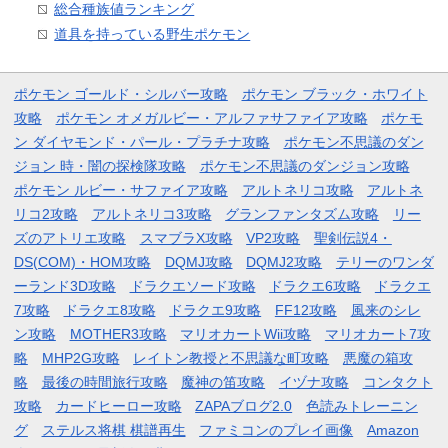
総合種族値ランキング
道具を持っている野生ポケモン
ポケモン ゴールド・シルバー攻略
ポケモン ブラック・ホワイト
攻略
ポケモン オメガルビー・アルファサファイア攻略
ポケモ
ン ダイヤモンド・パール・プラチナ攻略
ポケモン不思議のダン
ジョン 時・闇の探検隊攻略
ポケモン不思議のダンジョン攻略
ポケモン ルビー・サファイア攻略
アルトネリコ攻略
アルトネ
リコ2攻略
アルトネリコ3攻略
グランファンタズム攻略
リー
ズのアトリエ攻略
スマブラX攻略
VP2攻略
聖剣伝説4・
DS(COM)・HOM攻略
DQMJ攻略
DQMJ2攻略
テリーのワンダ
ーランド3D攻略
ドラクエソード攻略
ドラクエ6攻略
ドラクエ
7攻略
ドラクエ8攻略
ドラクエ9攻略
FF12攻略
風来のシレ
ン攻略
MOTHER3攻略
マリオカートWii攻略
マリオカート7攻
略
MHP2G攻略
レイトン教授と不思議な町攻略
悪魔の箱攻
略
最後の時間旅行攻略
魔神の笛攻略
イヅナ攻略
コンタクト
攻略
カードヒーロー攻略
ZAPAブログ2.0
色読みトレーニン
グ
ステルス将棋 棋譜再生
ファミコンのプレイ画像
Amazon