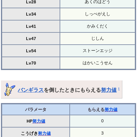
あくのはどう
Lv28
しっぺがえし
Lv34
かみくだく
Lv41
じしん
Lv47
ストーンエッジ
Lv54
はかいこうせん
Lv70
バンギラス
を倒したときにもらえる
努力値
†
パラメータ
もらえる
努力値
0
HP
努力値
3
こうげき
努力値