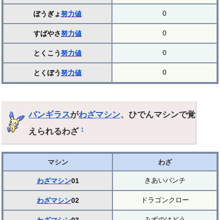
0
ぼうぎょ
努力値
0
すばやさ
努力値
0
とくこう
努力値
0
とくぼう
努力値
バンギラス
が
わざマシン
、ひでんマシンで覚
えられるわざ
†
マシン
わざ
きあいパンチ
わざマシン
01
ドラゴンクロー
わざマシン
02
みずのはどう