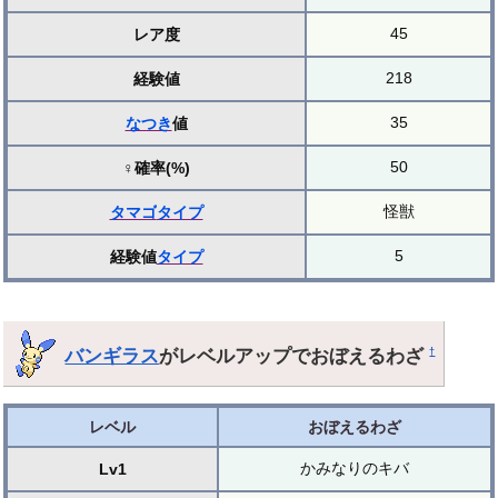
45
レア度
218
経験値
35
なつき
値
50
♀確率(%)
怪獣
タマゴ
タイプ
5
経験値
タイプ
バンギラス
がレベルアップでおぼえるわざ
†
レベル
おぼえるわざ
かみなりのキバ
Lv1